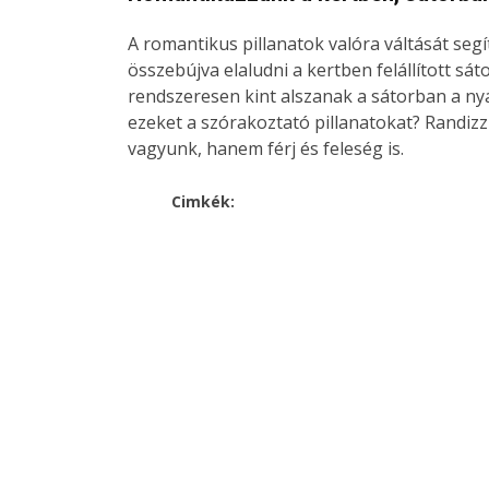
A romantikus pillanatok valóra váltását segí
összebújva elaludni a kertben felállított sá
rendszeresen kint alszanak a sátorban a nyá
ezeket a szórakoztató pillanatokat? Randiz
vagyunk, hanem férj és feleség is.
Cimkék: