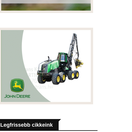
Legfrissebb cikkeink