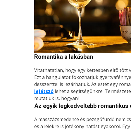
Romantika a lakásban
Vitathatatlan, hogy egy kettesben eltöltött
Ezt a hangulatot fokozhatjuk gyertyafénnyel
desszerttel is lezárhatjuk. Az estét egy rom
lejátszó
lehet a segítségünkre. Természete
mutatjuk is, hogyan!
Az egyik legkedveltebb romantikus
A masszázsmedence és pezsgőfürdő nem csa
és a lélekre is jótékony hatást gyakorol. 