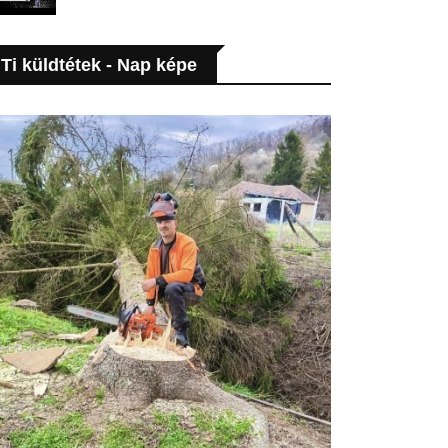
Ti küldtétek - Nap képe