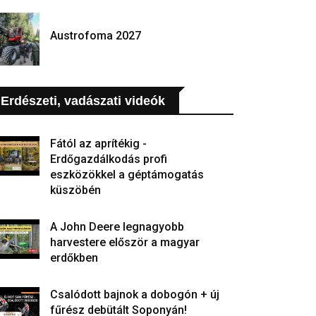
Austrofoma 2027
Erdészeti, vadászati videók
Fától az aprítékig -
Erdőgazdálkodás profi
eszközökkel a géptámogatás
küszöbén
A John Deere legnagyobb
harvestere először a magyar
erdőkben
Csalódott bajnok a dobogón + új
fűrész debütált Soponyán!