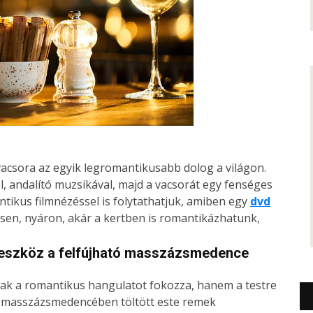
 vacsora az egyik legromantikusabb dolog a világon.
, andalító muzsikával, majd a vacsorát egy fenséges
antikus filmnézéssel is folytathatjuk, amiben egy
dvd
sen, nyáron, akár a kertben is romantikázhatunk,
 eszköz a felfújható masszázsmedence
k a romantikus hangulatot fokozza, hanem a testre
Egy masszázsmedencében töltött este remek