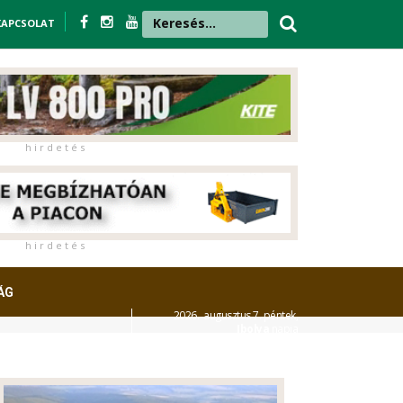
KAPCSOLAT
h i r d e t é s
h i r d e t é s
ÁG
2026. augusztus 7. péntek,
Ibolya
napja