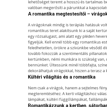
lehetőséget teremt a hosszú és tartalmas be
valóban megerősíti a párunkkal a kapcsolat
A romantika megtestesítői – virágo
A virágoknak mindig is terápiás hatásuk vol
romantikus teret alakítsunk ki a saját kert
egy rózsalugast, ami alatt egy pléden hever
figyeljük. Kell ennél több egy romantikus e
feledhetetlen, örökre a szívünkbe vésődő él
tovább fokozzák a szentimentális pillanatok
kertünkben, némi munkára is szükség van,
bennünket. Ültessünk minél többfajta, színes
dekorálhatjuk virágokkal, hiszen a terasz a 
Kültéri világítás és a romantika
Nem csak a virágok, hanem a sejtelmes fény
megteremtéséhez. A kerti világításhoz vála
lámpákat, kültéri függőlámpákat, falilámpák
Romantikázzunk a kertben, sátorba