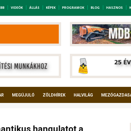
EBB
VIDEÓK
ÁLLÁS
KÉPEK
PROGRAMOK
BLOG
HASZNOS
AR
MEGÚJULÓ
ZÖLDHÍREK
HALVILÁG
MEZŐGAZDAS
ntikus hangulatot a