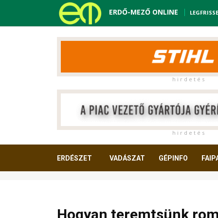
ERDŐ-MEZŐ ONLINE
LEGFRISS
h i r d e t é s
h i r d e t é s
ERDÉSZET
VADÁSZAT
GÉPINFO
FAIP
OLVASNIVALÓ
Hogyan teremtsünk roma