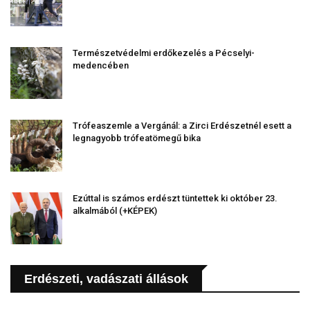
Természetvédelmi erdőkezelés a Pécselyi-
medencében
Trófeaszemle a Vergánál: a Zirci Erdészetnél esett a
legnagyobb trófeatömegű bika
Ezúttal is számos erdészt tüntettek ki október 23.
alkalmából (+KÉPEK)
Erdészeti, vadászati állások