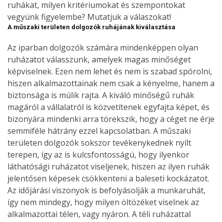
ruhákat, milyen kritériumokat és szempontokat
vegyünk figyelembe? Mutatjuk a válaszokat!
A műszaki területen dolgozók ruhájának kiválasztása
Az iparban dolgozók számára mindenképpen olyan
ruházatot válasszunk, amelyek magas minőséget
képviselnek. Ezen nem lehet és nem is szabad spórolni,
hiszen alkalmazottainak nem csak a kényelme, hanem a
biztonsága is múlik rajta. A kiváló minőségű ruhák
magáról a vállalatról is közvetítenek egyfajta képet, és
bizonyára mindenki arra törekszik, hogy a céget ne érje
semmiféle hátrány ezzel kapcsolatban. A műszaki
területen dolgozók sokszor tevékenykednek nyílt
terepen, így az is kulcsfontosságú, hogy ilyenkor
láthatósági ruházatot viseljenek, hiszen az ilyen ruhák
jelentősen képesek csökkenteni a baleseti kockázatot.
Az időjárási viszonyok is befolyásolják a munkaruhát,
így nem mindegy, hogy milyen öltözéket viselnek az
alkalmazottai télen, vagy nyáron. A téli ruházattal