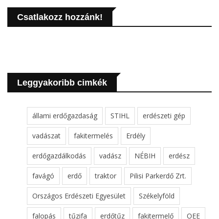
Csatlakozz hozzánk!
Leggyakoribb cimkék
állami erdőgazdaság
STIHL
erdészeti gép
vadászat
fakitermelés
Erdély
erdőgazdálkodás
vadász
NÉBIH
erdész
favágó
erdő
traktor
Pilisi Parkerdő Zrt.
Országos Erdészeti Egyesület
Székelyföld
falopás
tűzifa
erdőtűz
fakitermelő
OEE