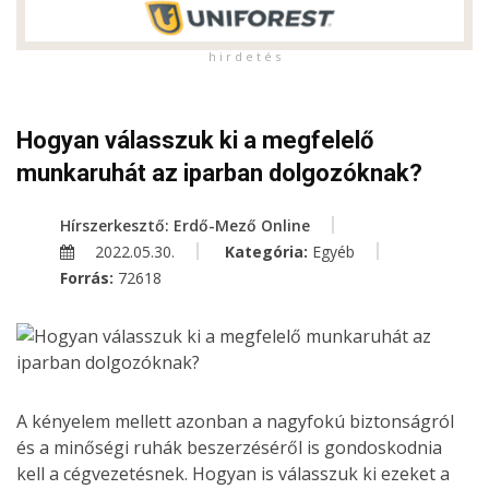
h i r d e t é s
Hogyan válasszuk ki a megfelelő
munkaruhát az iparban dolgozóknak?
Hírszerkesztő: Erdő-Mező Online
2022.05.30.
Kategória:
Egyéb
Forrás:
72618
A kényelem mellett azonban a nagyfokú biztonságról
és a minőségi ruhák beszerzéséről is gondoskodnia
kell a cégvezetésnek. Hogyan is válasszuk ki ezeket a