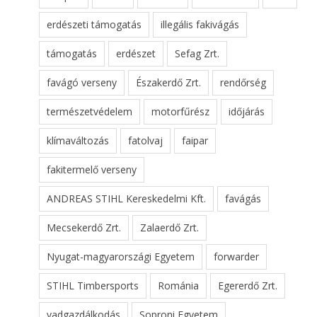
erdészeti támogatás
illegális fakivágás
támogatás
erdészet
Sefag Zrt.
favágó verseny
Északerdő Zrt.
rendőrség
természetvédelem
motorfűrész
időjárás
klímaváltozás
fatolvaj
faipar
fakitermelő verseny
ANDREAS STIHL Kereskedelmi Kft.
favágás
Mecsekerdő Zrt.
Zalaerdő Zrt.
Nyugat-magyarországi Egyetem
forwarder
STIHL Timbersports
Románia
Egererdő Zrt.
vadgazdálkodás
Soproni Egyetem