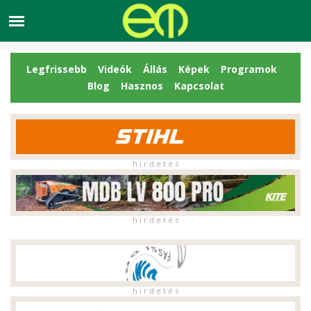
Legfrissebb
Videók
Állás
Képek
Programok
Blog
Hasznos
Kapcsolat
h i r d e t é s
h i r d e t é s
h i r d e t é s