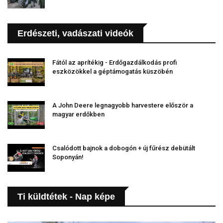
Erdészeti, vadászati videók
Fától az aprítékig - Erdőgazdálkodás profi
eszközökkel a géptámogatás küszöbén
A John Deere legnagyobb harvestere először a
magyar erdőkben
Csalódott bajnok a dobogón + új fűrész debütált
Soponyán!
Ti küldtétek - Nap képe