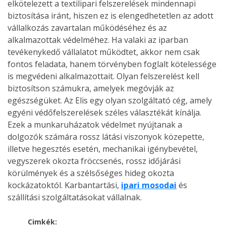
elkötelezett a textilipari felszerelések mindennapi
biztosítása iránt, hiszen ez is elengedhetetlen az adott
vállalkozás zavartalan működéséhez és az
alkalmazottak védelméhez. Ha valaki az iparban
tevékenykedő vállalatot működtet, akkor nem csak
fontos feladata, hanem törvényben foglalt kötelessége
is megvédeni alkalmazottait. Olyan felszerelést kell
biztosítson számukra, amelyek megóvják az
egészségüket. Az Elis egy olyan szolgáltató cég, amely
egyéni védőfelszerelések széles választékát kínálja.
Ezek a munkaruházatok védelmet nyújtanak a
dolgozók számára rossz látási viszonyok közepette,
illetve hegesztés esetén, mechanikai igénybevétel,
vegyszerek okozta fröccsenés, rossz időjárási
körülmények és a szélsőséges hideg okozta
kockázatoktól. Karbantartási,
ipari mosodai
és
szállítási szolgáltatásokat vállalnak.
Cimkék: