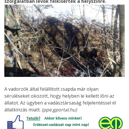
szolgálatban lévők felkísérték a helyszínre.
A vadorzók által felállított csapda már olyan
sérüléseket okozott, hogy helyben le kellett lőni az
állatot. Az ügyben a vadásztársaság feljelentéssel él
állatkínzás miatt.
(ppe.gportal.hu)