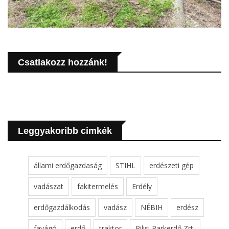
Csatlakozz hozzánk!
Leggyakoribb cimkék
állami erdőgazdaság
STIHL
erdészeti gép
vadászat
fakitermelés
Erdély
erdőgazdálkodás
vadász
NÉBIH
erdész
favágó
erdő
traktor
Pilisi Parkerdő Zrt.