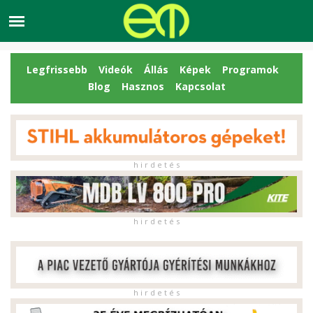
Legfrissebb
Videók
Állás
Képek
Programok
Blog
Hasznos
Kapcsolat
h i r d e t é s
h i r d e t é s
h i r d e t é s