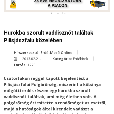
h i r d e t é s
Hurokba szorult vaddisznót találtak
Pilisjászfalu közelében
Hírszerkesztő: Erdő-Mező Online
2013.02.21.
Kategória:
Erdőhírek
Forrás:
1220
Csütörtökön reggel kapott bejelentést a
Pilisjászfalui Polgárőrség, miszerint a kőbánya
mögötti erdős részen egy hurokba szorult
vaddisznót találtak, ami még életben volt- A
polgárőrség értesítette a rendőrséget az esetről,
majd a hatóságok által kirendelt vadászt a