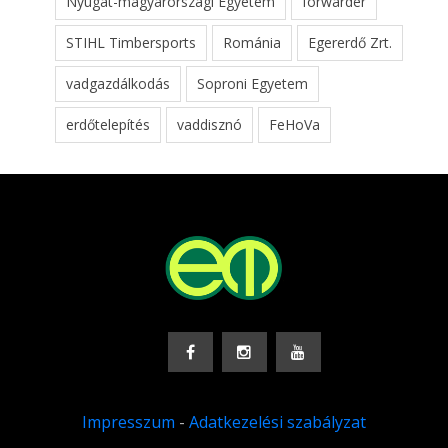
Nyugat-magyarországi Egyetem
forwarder
STIHL Timbersports
Románia
Egererdő Zrt.
vadgazdálkodás
Soproni Egyetem
erdőtelepítés
vaddisznó
FeHoVa
Impresszum
-
Adatkezelési szabályzat