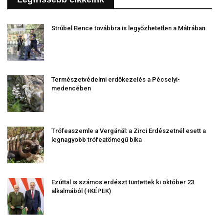
Strúbel Bence továbbra is legyőzhetetlen a Mátrában
Természetvédelmi erdőkezelés a Pécselyi-
medencében
Trófeaszemle a Vergánál: a Zirci Erdészetnél esett a
legnagyobb trófeatömegű bika
Ezúttal is számos erdészt tüntettek ki október 23.
alkalmából (+KÉPEK)