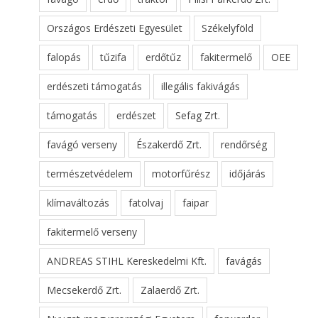
Országos Erdészeti Egyesület
Székelyföld
falopás
tűzifa
erdőtűz
fakitermelő
OEE
erdészeti támogatás
illegális fakivágás
támogatás
erdészet
Sefag Zrt.
favágó verseny
Északerdő Zrt.
rendőrség
természetvédelem
motorfűrész
időjárás
klímaváltozás
fatolvaj
faipar
fakitermelő verseny
ANDREAS STIHL Kereskedelmi Kft.
favágás
Mecsekerdő Zrt.
Zalaerdő Zrt.