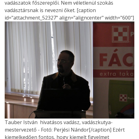
vadászatok főszereplői. Nem véletlenül szokás
vadásztársnak is nevezni őket. [caption
id="attachment_52327" align="aligncenter" width="600"]
Tauber István hivatásos vadász, vadászkutya-
mestervezető - Fotó: Perjési Nándor[/caption] Ezért
kiemelkedően fontos, hogy kiemelt figyelmet