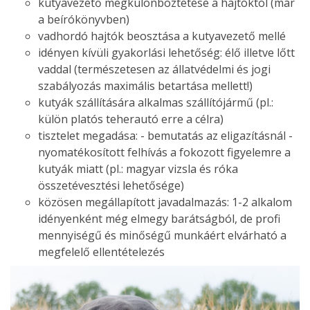
kutyavezető megkülönböztetése a hajtóktól (már
a beírókönyvben)
vadhordó hajtók beosztása a kutyavezető mellé
idényen kívüli gyakorlási lehetőség: élő illetve lőtt
vaddal (természetesen az állatvédelmi és jogi
szabályozás maximális betartása mellett!)
kutyák szállítására alkalmas szállítójármű (pl.:
külön platós teherautó erre a célra)
tisztelet megadása: - bemutatás az eligazításnál -
nyomatékosított felhívás a fokozott figyelemre a
kutyák miatt (pl.: magyar vizsla és róka
összetévesztési lehetősége)
közösen megállapított javadalmazás: 1-2 alkalom
idényenként még elmegy barátságból, de profi
mennyiségű és minőségű munkáért elvárható a
megfelelő ellentételezés