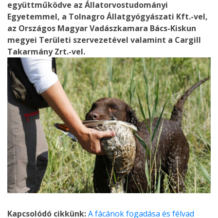
együttműködve az Állatorvostudományi
Egyetemmel, a Tolnagro Állatgyógyászati Kft.-vel,
az Országos Magyar Vadászkamara Bács-Kiskun
megyei Területi szervezetével valamint a Cargill
Takarmány Zrt.-vel.
Kapcsolódó cikkünk:
A fácánok fogadása és félvad