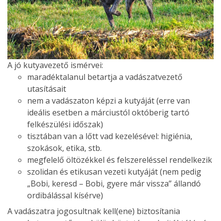
A jó kutyavezető ismérvei:
maradéktalanul betartja a vadászatvezető
utasításait
nem a vadászaton képzi a kutyáját (erre van
ideális esetben a márciustól októberig tartó
felkészülési időszak)
tisztában van a lőtt vad kezelésével: higiénia,
szokások, etika, stb.
megfelelő öltözékkel és felszereléssel rendelkezik
szolidan és etikusan vezeti kutyáját (nem pedig
„Bobi, keresd – Bobi, gyere már vissza” állandó
ordibálással kísérve)
A vadászatra jogosultnak kell(ene) biztosítania