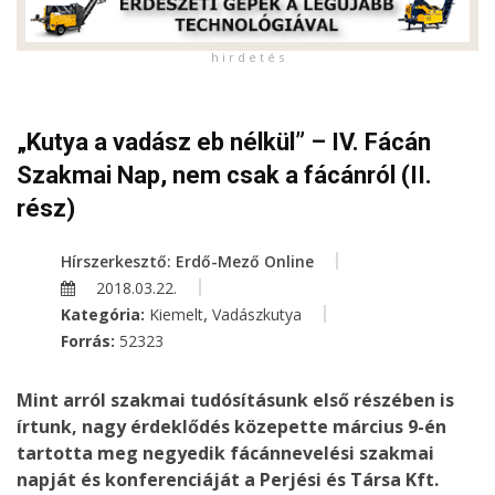
h i r d e t é s
„Kutya a vadász eb nélkül” – IV. Fácán
Szakmai Nap, nem csak a fácánról (II.
rész)
Hírszerkesztő: Erdő-Mező Online
2018.03.22.
,
Kategória:
Kiemelt
Vadászkutya
Forrás:
52323
Mint arról szakmai tudósításunk első részében is
írtunk, nagy érdeklődés közepette március 9-én
tartotta meg negyedik fácánnevelési szakmai
napját és konferenciáját a Perjési és Társa Kft.