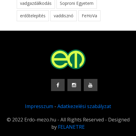
vadgazdálkodás
Soproni Egyetem
erdőtelepítés
vaddisznó
FeHoVa
Impresszum
-
Adatkezelési szabályzat
© 2022 Erdo-mezo.hu - All Rights Reserved - Designed
by
FELANETRE