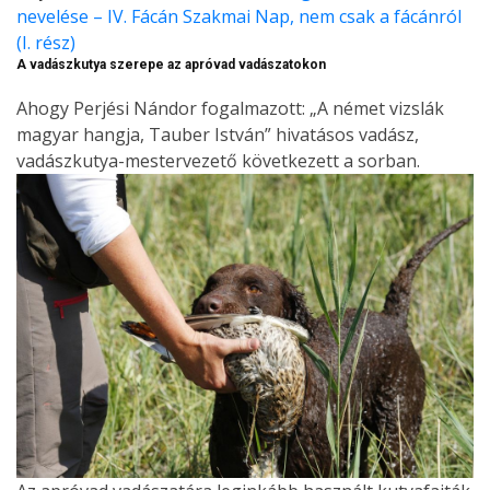
nevelése – IV. Fácán Szakmai Nap, nem csak a fácánról
(I. rész)
A vadászkutya szerepe az apróvad vadászatokon
Ahogy Perjési Nándor fogalmazott: „A német vizslák
magyar hangja, Tauber István” hivatásos vadász,
vadászkutya-mestervezető következett a sorban.