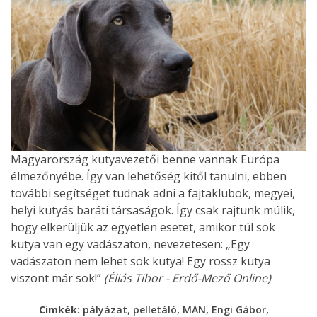
Magyarország kutyavezetői benne vannak Európa
élmezőnyébe. Így van lehetőség kitől tanulni, ebben
további segítséget tudnak adni a fajtaklubok, megyei,
helyi kutyás baráti társaságok. Így csak rajtunk múlik,
hogy elkerüljük az egyetlen esetet, amikor túl sok
kutya van egy vadászaton, nevezetesen: „Egy
vadászaton nem lehet sok kutya! Egy rossz kutya
viszont már sok!”
(Éliás Tibor - Erdő-Mező Online)
,
,
,
,
Cimkék:
pályázat
pelletáló
MAN
Engi Gábor