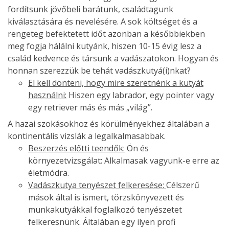
fordítsunk jövőbeli barátunk, családtagunk
kiválasztására és nevelésére. A sok költséget és a
rengeteg befektetett időt azonban a későbbiekben
meg fogja hálálni kutyánk, hiszen 10-15 évig lesz a
család kedvence és társunk a vadászatokon. Hogyan és
honnan szerezzük be tehát vadászkutyá(i)nkat?
El kell dönteni, hogy mire szeretnénk a kutyát
használni:
Hiszen egy labrador, egy pointer vagy
egy retriever más és más „világ”.
A hazai szokásokhoz és körülményekhez általában a
kontinentális vizslák a legalkalmasabbak.
Beszerzés előtti teendők:
Ön és
környezetvizsgálat: Alkalmasak vagyunk-e erre az
életmódra.
Vadászkutya tenyészet felkeresése:
Célszerű
mások által is ismert, törzskönyvezett és
munkakutyákkal foglalkozó tenyészetet
felkeresnünk. Általában egy ilyen profi