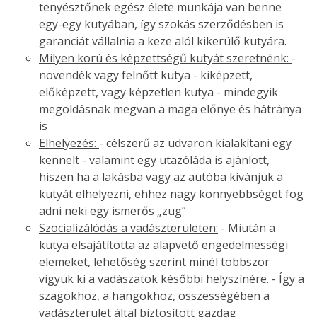
tenyésztőnek egész élete munkája van benne
egy-egy kutyában, így szokás szerződésben is
garanciát vállalnia a keze alól kikerülő kutyára.
Milyen korú és képzettségű kutyát szeretnénk:
-
növendék vagy felnőtt kutya - kiképzett,
előképzett, vagy képzetlen kutya - mindegyik
megoldásnak megvan a maga előnye és hátránya
is
Elhelyezés:
- célszerű az udvaron kialakítani egy
kennelt - valamint egy utazóláda is ajánlott,
hiszen ha a lakásba vagy az autóba kívánjuk a
kutyát elhelyezni, ehhez nagy könnyebbséget fog
adni neki egy ismerős „zug”
Szocializálódás a vadászterületen:
- Miután a
kutya elsajátította az alapvető engedelmességi
elemeket, lehetőség szerint minél többször
vigyük ki a vadászatok későbbi helyszínére. - Így a
szagokhoz, a hangokhoz, összességében a
vadászterület által biztosított gazdag