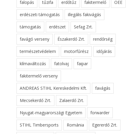
falopás
tűzifa
erdőtűz
fakitermelő
OEE
erdészeti támogatás
illegális fakivágás
támogatás
erdészet
Sefag Zrt.
favágó verseny
Északerdő Zrt.
rendőrség
természetvédelem
motorfűrész
időjárás
klímaváltozás
fatolvaj
faipar
fakitermelő verseny
ANDREAS STIHL Kereskedelmi Kft.
favágás
Mecsekerdő Zrt.
Zalaerdő Zrt.
Nyugat-magyarországi Egyetem
forwarder
STIHL Timbersports
Románia
Egererdő Zrt.