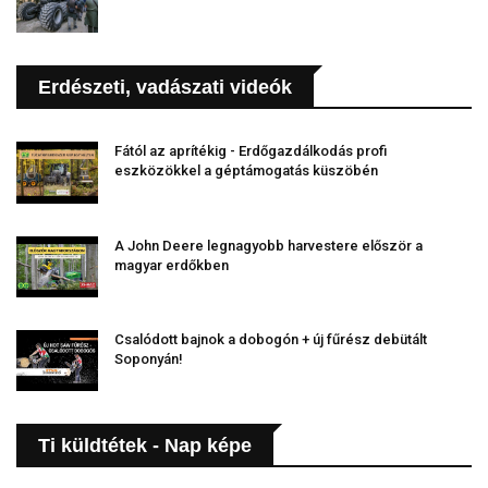
Erdészeti, vadászati videók
Fától az aprítékig - Erdőgazdálkodás profi
eszközökkel a géptámogatás küszöbén
A John Deere legnagyobb harvestere először a
magyar erdőkben
Csalódott bajnok a dobogón + új fűrész debütált
Soponyán!
Ti küldtétek - Nap képe