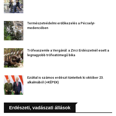
Természetvédelmi erdőkezelés a Pécselyi-
medencében
Trófeaszemle a Vergánál: a Zirci Erdészetnél esett a
legnagyobb trófeatömegű bika
Ezúttal is számos erdészt tüntettek ki október 23.
alkalmából (+KÉPEK)
Erdészeti, vadászati állások