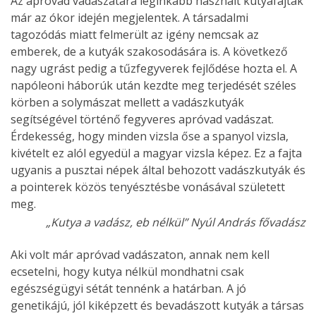
Az apróvad vadászatára leginkább használt kutyafajták
már az ókor idején megjelentek. A társadalmi
tagozódás miatt felmerült az igény nemcsak az
emberek, de a kutyák szakosodására is. A következő
nagy ugrást pedig a tűzfegyverek fejlődése hozta el. A
napóleoni háborúk után kezdte meg terjedését széles
körben a solymászat mellett a vadászkutyák
segítségével történő fegyveres apróvad vadászat.
Érdekesség, hogy minden vizsla őse a spanyol vizsla,
kivételt ez alól egyedül a magyar vizsla képez. Ez a fajta
ugyanis a pusztai népek által behozott vadászkutyák és
a pointerek közös tenyésztésbe vonásával született
meg.
„Kutya a vadász, eb nélkül” Nyúl András fővadász
Aki volt már apróvad vadászaton, annak nem kell
ecsetelni, hogy kutya nélkül mondhatni csak
egészségügyi sétát tennénk a határban. A jó
genetikájú, jól kiképzett és bevadászott kutyák a társas