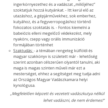
ingerkörnyezethez és a vadászat „miliőjéhez”
szoktatjuk hozzá kutyánkat. - Itt kerül elő az
utazáshoz, a gépjárművekhez, sok emberhez,
kutyához, és a fegyverropogáshoz történő
fokozatos szoktatás is. - Fontos kiemelni a
babeiózis elleni megelőző védekezést, mely
nyakörv, csepp vagy orális immunizáció
formájában történhet
Szaktudás:
- a témában rengeteg külföldi és
magyar szakkönyv is született már - lehetőség
szerint azonban célszerűen olyantól tanulni, aki
maga is magas szinten műveli már ezt a
mesterséget, ehhez a segítséget meg tudja adni
az Országos Magyar Vadászkamara helyi
kynológusa.
„Megfelelően képzett és vezetett vadászkutya nélkül
lehet vadászni, de nem érdemes!”