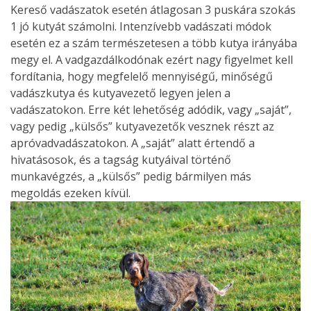
Kereső vadászatok esetén átlagosan 3 puskára szokás
1 jó kutyát számolni. Intenzívebb vadászati módok
esetén ez a szám természetesen a több kutya irányába
megy el. A vadgazdálkodónak ezért nagy figyelmet kell
fordítania, hogy megfelelő mennyiségű, minőségű
vadászkutya és kutyavezető legyen jelen a
vadászatokon. Erre két lehetőség adódik, vagy „saját”,
vagy pedig „külsős” kutyavezetők vesznek részt az
apróvadvadászatokon. A „saját” alatt értendő a
hivatásosok, és a tagság kutyáival történő
munkavégzés, a „külsős” pedig bármilyen más
megoldás ezeken kívül.