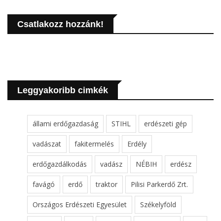
Csatlakozz hozzánk!
Leggyakoribb cimkék
állami erdőgazdaság
STIHL
erdészeti gép
vadászat
fakitermelés
Erdély
erdőgazdálkodás
vadász
NÉBIH
erdész
favágó
erdő
traktor
Pilisi Parkerdő Zrt.
Országos Erdészeti Egyesület
Székelyföld