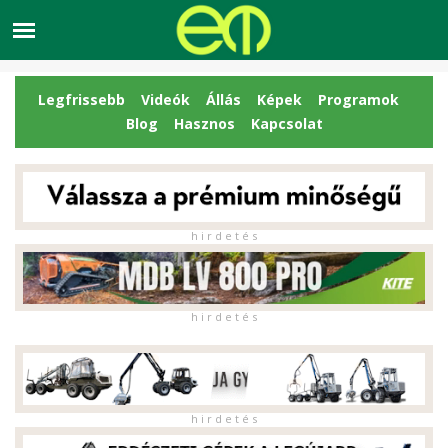
Legfrissebb
Videók
Állás
Képek
Programok
Blog
Hasznos
Kapcsolat
h i r d e t é s
h i r d e t é s
h i r d e t é s