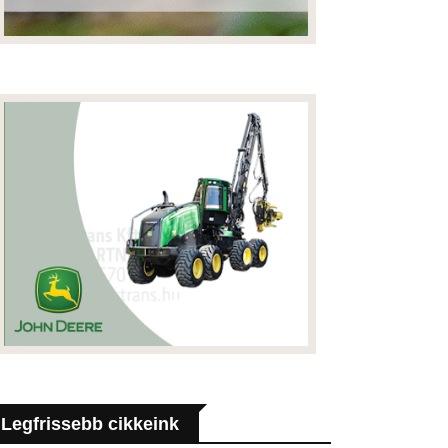
Legfrissebb cikkeink