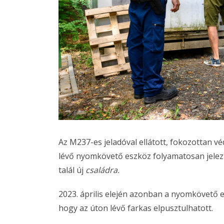
Az M237-es jeladóval ellátott, fokozottan vé
lévő nyomkövető eszköz folyamatosan jelezt
talál új
családra.
2023. április elején azonban a nyomkövető el
hogy az úton lévő farkas elpusztulhatott.