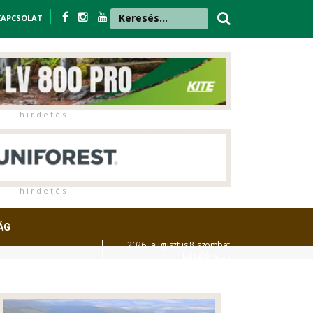
KAPCSOLAT
h i r d e t é s
h i r d e t é s
ÁG
2026. augusztus 8. szombat,
László
napja