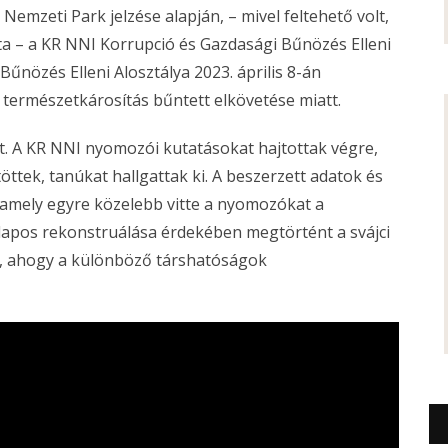
emzeti Park jelzése alapján, – mivel feltehető volt,
a – a KR NNI Korrupció és Gazdasági Bűnözés Elleni
űnözés Elleni Alosztálya 2023. április 8-án
n természetkárosítás bűntett elkövetése miatt.
. A KR NNI nyomozói kutatásokat hajtottak végre,
töttek, tanúkat hallgattak ki. A beszerzett adatok és
 amely egyre közelebb vitte a nyomozókat a
alapos rekonstruálása érdekében megtörtént a svájci
y, ahogy a különböző társhatóságok