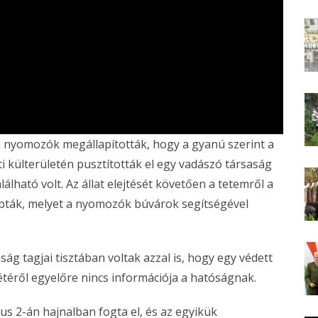
 a nyomozók megállapították, hogy a gyanú szerint a
ti külterületén pusztították el egy vadászó társaság
lálható volt. Az állat elejtését követően a tetemről a
dobták, melyet a nyomozók búvárok segítségével
ág tagjai tisztában voltak azzal is, hogy egy védett
létéről egyelőre nincs információja a hatóságnak.
tus 2-án hajnalban fogta el, és az egyikük