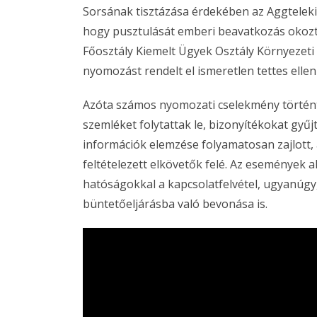
Sorsának tisztázása érdekében az Aggteleki N
hogy pusztulását emberi beavatkozás okozt
Főosztály Kiemelt Ügyek Osztály Környezeti B
nyomozást rendelt el ismeretlen tettes elle
Azóta számos nyomozati cselekmény történt
szemléket folytattak le, bizonyítékokat gyűj
információk elemzése folyamatosan zajlott,
feltételezett elkövetők felé. Az események 
hatóságokkal a kapcsolatfelvétel, ugyanúg
büntetőeljárásba való bevonása is.