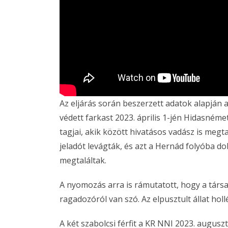
Az eljárás során beszerzett adatok alapján
védett farkast 2023. április 1-jén Hidasnéme
tagjai, akik között hivatásos vadász is megta
jeladót levágták, és azt a Hernád folyóba 
megtaláltak.
A nyomozás arra is rámutatott, hogy a társas
ragadozóról van szó. Az elpusztult állat hol
A két szabolcsi férfit a KR NNI 2023. augusz