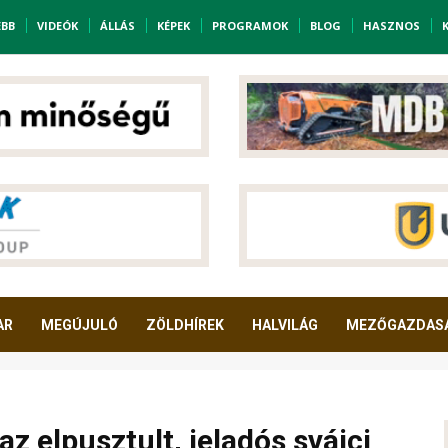
EBB
VIDEÓK
ÁLLÁS
KÉPEK
PROGRAMOK
BLOG
HASZNOS
AR
MEGÚJULÓ
ZÖLDHÍREK
HALVILÁG
MEZŐGAZDAS
 az elpusztult, jeladós svájci