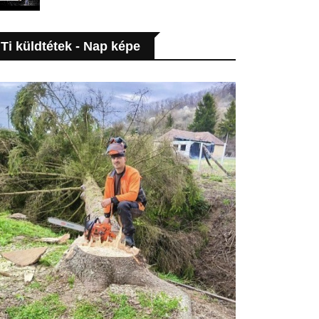
Ti küldtétek - Nap képe