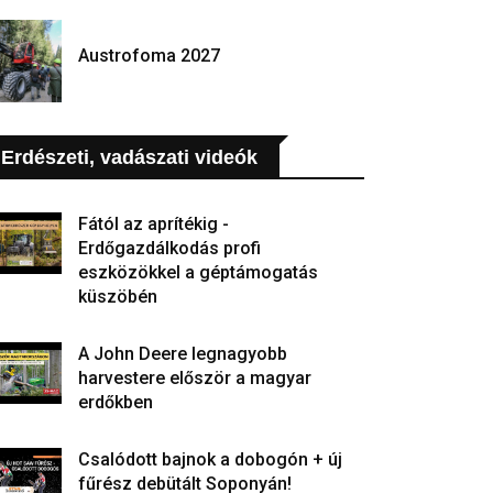
Austrofoma 2027
Erdészeti, vadászati videók
Fától az aprítékig -
Erdőgazdálkodás profi
eszközökkel a géptámogatás
küszöbén
A John Deere legnagyobb
harvestere először a magyar
erdőkben
Csalódott bajnok a dobogón + új
fűrész debütált Soponyán!