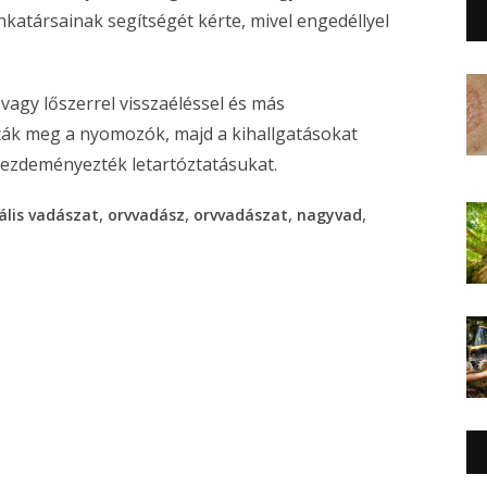
katársainak segítségét kérte, mivel engedéllyel
 vagy lőszerrel visszaéléssel és más
ák meg a nyomozók, majd a kihallgatásokat
kezdeményezték letartóztatásukat.
,
,
,
,
gális vadászat
orvvadász
orvvadászat
nagyvad