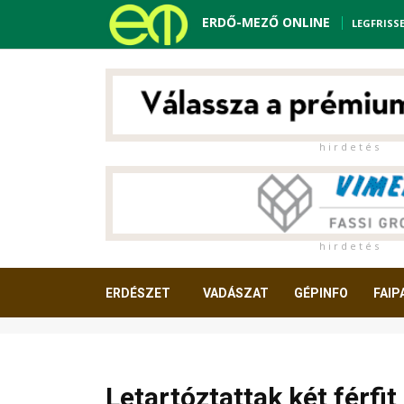
ERDŐ-MEZŐ ONLINE
LEGFRISS
h i r d e t é s
h i r d e t é s
ERDÉSZET
VADÁSZAT
GÉPINFO
FAIP
OLVASNIVALÓ
Letartóztattak két férfit