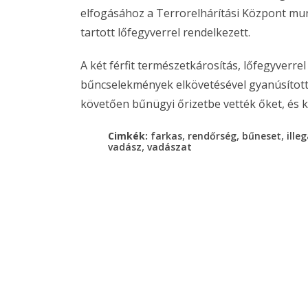
elfogásához a Terrorelhárítási Központ mun
tartott lőfegyverrel rendelkezett.
A két férfit természetkárosítás, lőfegyverrel
bűncselekmények elkövetésével gyanúsított
követően bűnügyi őrizetbe vették őket, és 
,
,
,
Cimkék:
farkas
rendőrség
bűneset
ille
,
vadász
vadászat