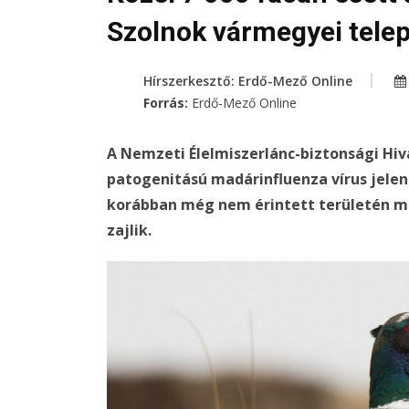
Szolnok vármegyei tele
Hírszerkesztő: Erdő-Mező Online
Forrás:
Erdő-Mező Online
A Nemzeti Élelmiszerlánc-biztonsági Hi
patogenitású madárinfluenza vírus jele
korábban még nem érintett területén mut
zajlik.