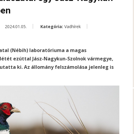
pen
2024.01.05.
Kategória:
Vadhírek
vatal (Nébih) laboratóriuma a magas
nlétét ezúttal Jász-Nagykun-Szolnok vármegye,
atta ki. Az állomány felszámolása jelenleg is