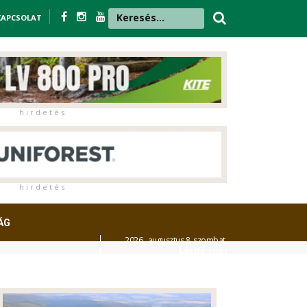
KAPCSOLAT
h i r d e t é s
h i r d e t é s
ÁG
2026. augusztus 8. szombat,
László
napja