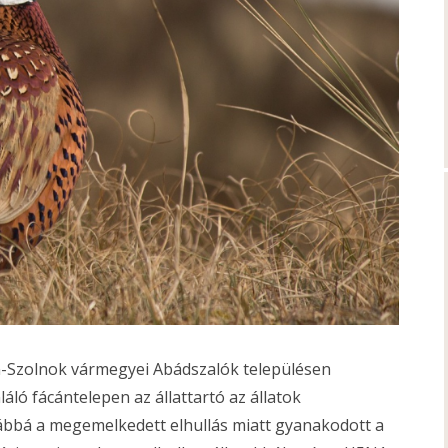
n-Szolnok vármegyei Abádszalók településen
áló fácántelepen az állattartó az állatok
vábbá a megemelkedett elhullás miatt gyanakodott a