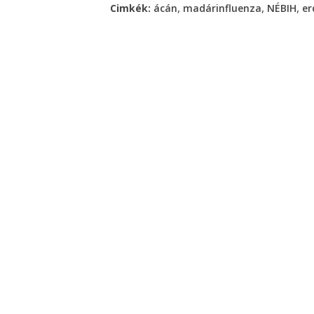
,
,
,
Cimkék:
ácán
madárinfluenza
NÉBIH
er