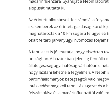
madárinfluenzára. Gyanúját a Nébih laborató
altípusát mutatta ki.
Az érintett állományok felszámolása folyam
szakemberek az érintett gazdaság körül kije
meghatározták a 10 km sugarú felügyeleti (
okait feltáró járványügyi nyomozás folyama
A fenti eset is jól mutatja, hogy elszórtan 
országban. A hazánkban jelenleg fennálló me
állategészségügyi hatóság várhatóan e hét s
hogy lazítani lehetne a fegyelmen. A Nébih is
baromfiállományok betegségtől való megóv
intézkedést meg kell tenni. Az ágazat és a
felszámolása és a madárinfluenzától való m