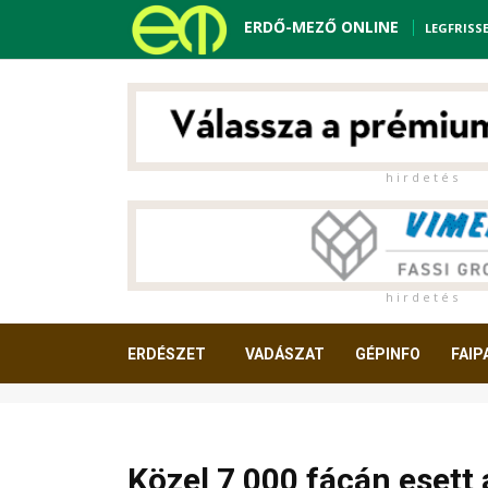
ERDŐ-MEZŐ ONLINE
LEGFRISS
h i r d e t é s
h i r d e t é s
ERDÉSZET
VADÁSZAT
GÉPINFO
FAIP
OLVASNIVALÓ
Közel 7 000 fácán esett