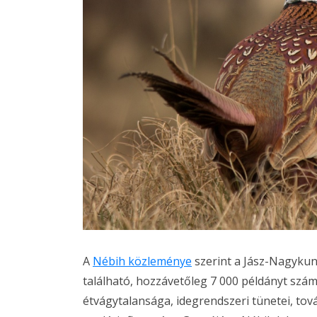
A
Nébih közleménye
szerint a Jász-Nagyku
található, hozzávetőleg 7 000 példányt száml
étvágytalansága, idegrendszeri tünetei, to