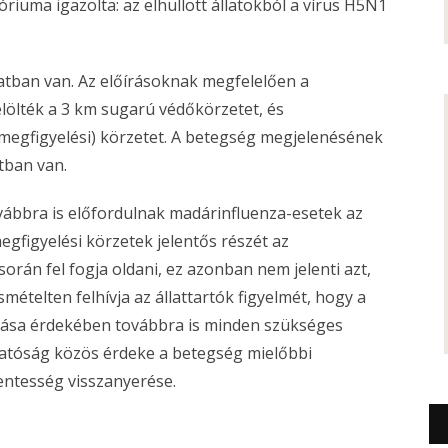
riuma igazolta: az elhullott állatokból a vírus H5N1
atban van. Az előírásoknak megfelelően a
lölték a 3 km sugarú védőkörzetet, és
megfigyelési) körzetet. A betegség megjelenésének
tban van.
továbbra is előfordulnak madárinfluenza-esetek az
gfigyelési körzetek jelentős részét az
orán fel fogja oldani, ez azonban nem jelenti azt,
mételten felhívja az állattartók figyelmét, hogy a
ása érdekében továbbra is minden szükséges
 hatóság közös érdeke a betegség mielőbbi
entesség visszanyerése.