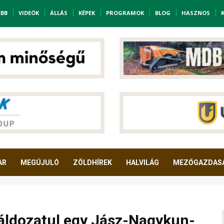
EBB
VIDEÓK
ÁLLÁS
KÉPEK
PROGRAMOK
BLOG
HASZNOS
AR
MEGÚJULÓ
ZÖLDHÍREK
HALVILÁG
MEZŐGAZDAS
 áldozatul egy Jász-Nagykun-