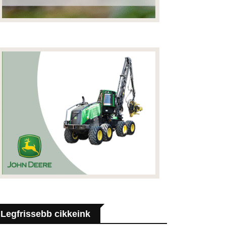
Legfrissebb cikkeink