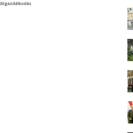
dőgazdálkodás