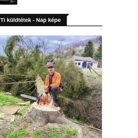
Ti küldtétek - Nap képe