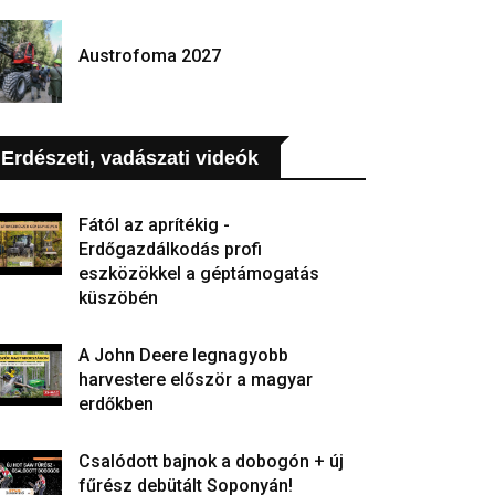
Austrofoma 2027
Erdészeti, vadászati videók
Fától az aprítékig -
Erdőgazdálkodás profi
eszközökkel a géptámogatás
küszöbén
A John Deere legnagyobb
harvestere először a magyar
erdőkben
Csalódott bajnok a dobogón + új
fűrész debütált Soponyán!