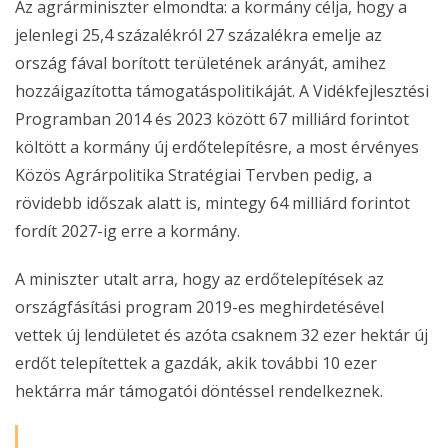
Az agrárminiszter elmondta: a kormány célja, hogy a
jelenlegi 25,4 százalékról 27 százalékra emelje az
ország fával borított területének arányát, amihez
hozzáigazította támogatáspolitikáját. A Vidékfejlesztési
Programban 2014 és 2023 között 67 milliárd forintot
költött a kormány új erdőtelepítésre, a most érvényes
Közös Agrárpolitika Stratégiai Tervben pedig, a
rövidebb időszak alatt is, mintegy 64 milliárd forintot
fordít 2027-ig erre a kormány.
A miniszter utalt arra, hogy az erdőtelepítések az
országfásítási program 2019-es meghirdetésével
vettek új lendületet és azóta csaknem 32 ezer hektár új
erdőt telepítettek a gazdák, akik további 10 ezer
hektárra már támogatói döntéssel rendelkeznek.