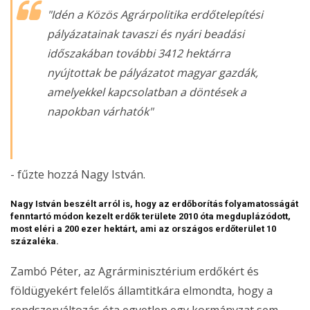
"
Idén a Közös Agrárpolitika erdőtelepítési
pályázatainak tavaszi és nyári beadási
időszakában további 3412 hektárra
nyújtottak be pályázatot magyar gazdák,
amelyekkel kapcsolatban a döntések a
napokban várhatók
"
- fűzte hozzá Nagy István.
Nagy István beszélt arról is, hogy az erdőborítás folyamatosságát
fenntartó módon kezelt erdők területe 2010 óta megduplázódott,
most eléri a 200 ezer hektárt, ami az országos erdőterület 10
százaléka.
Zambó Péter, az Agrárminisztérium erdőkért és
földügyekért felelős államtitkára elmondta, hogy a
rendszerváltozás óta egyetlen egy kormányzat sem