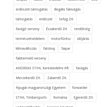
erdészeti támogatás
illegális fakivágás
támogatás
erdészet
Sefag Zrt.
favágó verseny
Északerdő Zrt.
rendőrség
természetvédelem
motorfűrész
időjárás
klímaváltozás
fatolvaj
faipar
fakitermelő verseny
ANDREAS STIHL Kereskedelmi Kft.
favágás
Mecsekerdő Zrt.
Zalaerdő Zrt.
Nyugat-magyarországi Egyetem
forwarder
STIHL Timbersports
Románia
Egererdő Zrt.