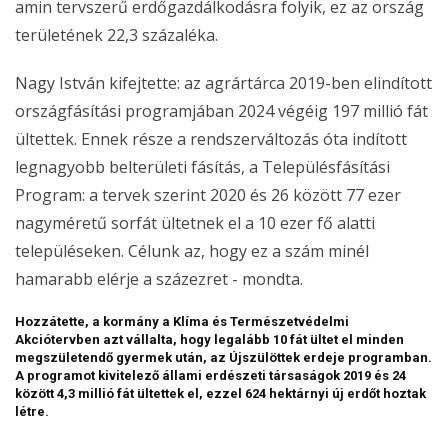
amin tervszerű erdőgazdálkodásra folyik, ez az ország
területének 22,3 százaléka.
Nagy István kifejtette: az agrártárca 2019-ben elindított
országfásítási programjában 2024 végéig 197 millió fát
ültettek. Ennek része a rendszerváltozás óta indított
legnagyobb belterületi fásítás, a Településfásítási
Program: a tervek szerint 2020 és 26 között 77 ezer
nagyméretű sorfát ültetnek el a 10 ezer fő alatti
településeken. Célunk az, hogy ez a szám minél
hamarabb elérje a százezret - mondta.
Hozzátette, a kormány a Klíma és Természetvédelmi
Akciótervben azt vállalta, hogy legalább 10 fát ültet el minden
megszületendő gyermek után, az Újszülöttek erdeje programban.
A programot kivitelező állami erdészeti társaságok 2019 és 24
között 4,3 millió fát ültettek el, ezzel 624 hektárnyi új erdőt hoztak
létre.