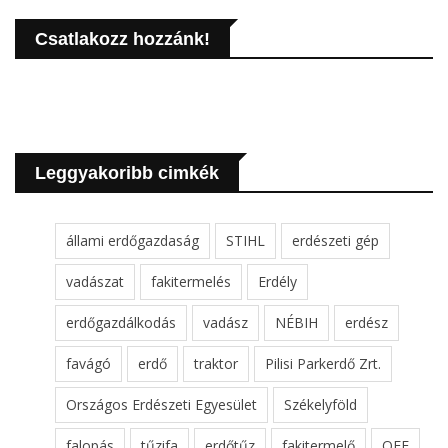
Csatlakozz hozzánk!
Leggyakoribb cimkék
állami erdőgazdaság
STIHL
erdészeti gép
vadászat
fakitermelés
Erdély
erdőgazdálkodás
vadász
NÉBIH
erdész
favágó
erdő
traktor
Pilisi Parkerdő Zrt.
Országos Erdészeti Egyesület
Székelyföld
falopás
tűzifa
erdőtűz
fakitermelő
OEE