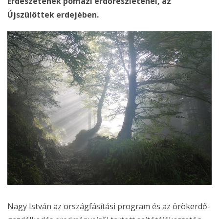
Erdészetének pomázi erdőrészleténél, az
Újszülöttek erdejében.
Nagy István az országfásítási program és az örökerdő-