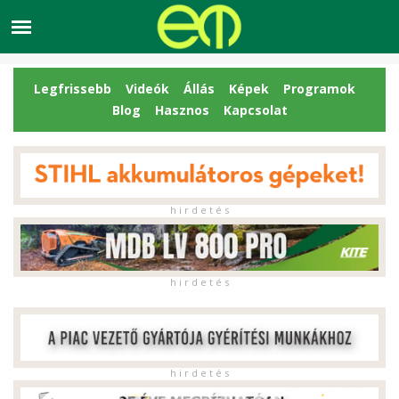
Legfrissebb
Videók
Állás
Képek
Programok
Blog
Hasznos
Kapcsolat
h i r d e t é s
h i r d e t é s
h i r d e t é s