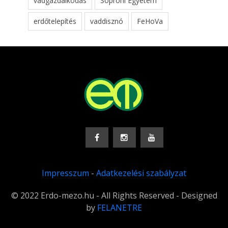
vadgazdálkodás
Soproni Egyetem
erdőtelepítés
vaddisznó
FeHoVa
Impresszum
-
Adatkezelési szabályzat
© 2022 Erdo-mezo.hu - All Rights Reserved - Designed
by
FELANETRE