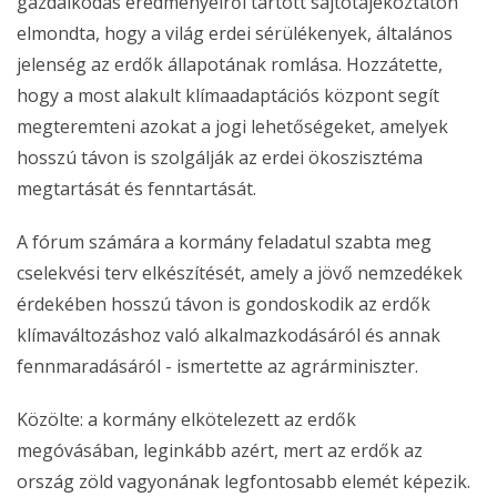
gazdálkodás eredményeiről tartott sajtótájékoztatón
elmondta, hogy a világ erdei sérülékenyek, általános
jelenség az erdők állapotának romlása. Hozzátette,
hogy a most alakult klímaadaptációs központ segít
megteremteni azokat a jogi lehetőségeket, amelyek
hosszú távon is szolgálják az erdei ökoszisztéma
megtartását és fenntartását.
A fórum számára a kormány feladatul szabta meg
cselekvési terv elkészítését, amely a jövő nemzedékek
érdekében hosszú távon is gondoskodik az erdők
klímaváltozáshoz való alkalmazkodásáról és annak
fennmaradásáról - ismertette az agrárminiszter.
Közölte: a kormány elkötelezett az erdők
megóvásában, leginkább azért, mert az erdők az
ország zöld vagyonának legfontosabb elemét képezik.