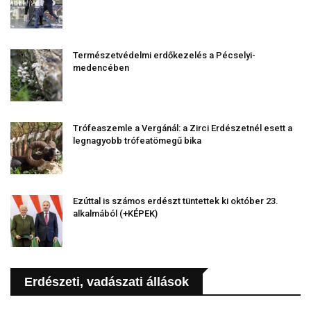
Természetvédelmi erdőkezelés a Pécselyi-
medencében
Trófeaszemle a Vergánál: a Zirci Erdészetnél esett a
legnagyobb trófeatömegű bika
Ezúttal is számos erdészt tüntettek ki október 23.
alkalmából (+KÉPEK)
Erdészeti, vadászati állások