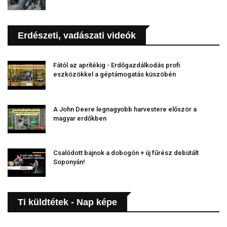
Erdészeti, vadászati videók
Fától az aprítékig - Erdőgazdálkodás profi
eszközökkel a géptámogatás küszöbén
A John Deere legnagyobb harvestere először a
magyar erdőkben
Csalódott bajnok a dobogón + új fűrész debütált
Soponyán!
Ti küldtétek - Nap képe