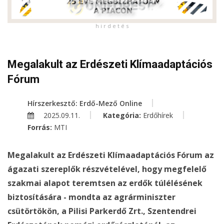
h i r d e t é s
Megalakult az Erdészeti Klímaadaptációs
Fórum
Hírszerkesztő: Erdő-Mező Online
2025.09.11.
Kategória:
Erdőhírek
Forrás:
MTI
Megalakult az Erdészeti Klímaadaptációs Fórum az
ágazati szereplők részvételével, hogy megfelelő
szakmai alapot teremtsen az erdők túlélésének
biztosítására - mondta az agrárminiszter
csütörtökön, a Pilisi Parkerdő Zrt., Szentendrei