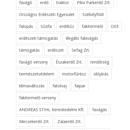
favágó
erdő
traktor
Pilisi Parkerdő Zrt.
Országos Erdészeti Egyesület
Székelyföld
falopás
tűzifa
erdőtűz
fakitermelő
OEE
erdészeti támogatás
illegális fakivágás
támogatás
erdészet
Sefag Zrt.
favágó verseny
Északerdő Zrt.
rendőrség
természetvédelem
motorfűrész
időjárás
klímaváltozás
fatolvaj
faipar
fakitermelő verseny
ANDREAS STIHL Kereskedelmi Kft.
favágás
Mecsekerdő Zrt.
Zalaerdő Zrt.