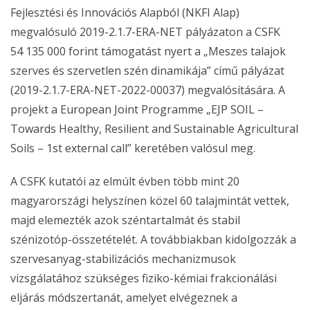
Fejlesztési és Innovációs Alapból (NKFI Alap)
megvalósuló 2019-2.1.7-ERA-NET pályázaton a CSFK
54 135 000 forint támogatást nyert a „Meszes talajok
szerves és szervetlen szén dinamikája” című pályázat
(2019-2.1.7-ERA-NET-2022-00037) megvalósítására. A
projekt a European Joint Programme „EJP SOIL –
Towards Healthy, Resilient and Sustainable Agricultural
Soils – 1st external call” keretében valósul meg.
A CSFK kutatói az elmúlt évben több mint 20
magyarországi helyszínen közel 60 talajmintát vettek,
majd elemezték azok széntartalmát és stabil
szénizotóp-összetételét. A továbbiakban kidolgozzák a
szervesanyag-stabilizációs mechanizmusok
vizsgálatához szükséges fiziko-kémiai frakcionálási
eljárás módszertanát, amelyet elvégeznek a