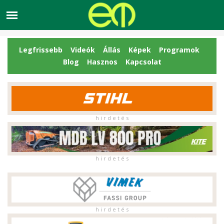
Legfrissebb
Videók
Állás
Képek
Programok
Blog
Hasznos
Kapcsolat
h i r d e t é s
h i r d e t é s
h i r d e t é s