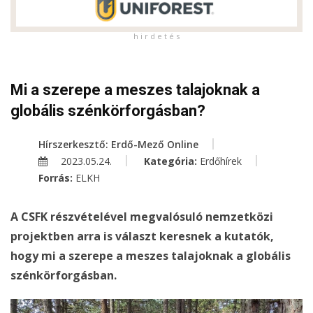
h i r d e t é s
Mi a szerepe a meszes talajoknak a
globális szénkörforgásban?
Hírszerkesztő: Erdő-Mező Online
2023.05.24.
Kategória:
Erdőhírek
Forrás:
ELKH
A CSFK részvételével megvalósuló nemzetközi
projektben arra is választ keresnek a kutatók,
hogy mi a szerepe a meszes talajoknak a globális
szénkörforgásban.