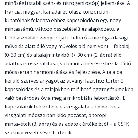
minőségi (stabil szén- és nitrogénizotóp) jellemzése. A
francia, magyar, kanadai és olasz konzorcium
kutatóinak feladata ehhez kapcsolódóan egy nagy
mintaszámú, változó összetételű és alapkőzetű, a
földhasználat szempontjából eltérő – mezőgazdasági
művelés alatt álló vagy művelés alá nem vont – feltalaj-
(0-30 cm) és altalajmintákból (> 30 cm) (2. ábra) álló
adatbázis összeállítása, valamint a mérésekhez kötődő
módszertan harmonizálása és fejlesztése. A talajba
kerülő szerves anyagot az ásványi fázishoz történő
kapcsolódás és a talajokban található aggregátumokba
való bezáródás óvja meg a mikrobiális lebontástól. E
kapcsolatok felderítése és vizsgálata – beleértve a
vizsgálati módszertan kidolgozását, a terepi
mintavételt (3. ábra) és az adatok értékelését – a CSFK
szakmai vezetésével történik.