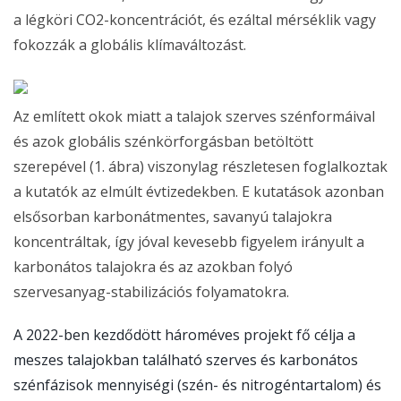
a légköri CO2-koncentrációt, és ezáltal mérséklik vagy
fokozzák a globális klímaváltozást.
Az említett okok miatt a talajok szerves szénformáival
és azok globális szénkörforgásban betöltött
szerepével (1. ábra) viszonylag részletesen foglalkoztak
a kutatók az elmúlt évtizedekben. E kutatások azonban
elsősorban karbonátmentes, savanyú talajokra
koncentráltak, így jóval kevesebb figyelem irányult a
karbonátos talajokra és az azokban folyó
szervesanyag-stabilizációs folyamatokra.
A 2022-ben kezdődött hároméves projekt fő célja a
meszes talajokban található szerves és karbonátos
szénfázisok mennyiségi (szén- és nitrogéntartalom) és