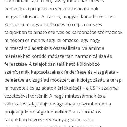
szén dinamikája” című, tavaly indult hároméves
nemzetközi projektben végzett feladatainak
megvalósítására. A francia, magyar, kanadai és olasz
konzorciumi együttműködés fő célja a meszes
talajokban található szerves és karbonátos szénfázisok
minőségi és mennyiségi jellemzése, egy nagy
mintaszámú adatbázis összeállítása, valamint a
mérésekhez kötődő módszertan harmonizálása és
fejlesztése. A talajokban található különböző
szénformák kapcsolatainak felderítése és vizsgálata –
beleértve a vizsgálati módszertan kidolgozását, a terepi
mintavételt és az adatok értékelését – a CSFK szakmai
vezetésével történik. A nagy mintaszámnak és a
változatos talajtulajdonságoknak köszönhetően a
projekt jelentősége kiemelkedő a karbonátos
talajokban folyó szervesanyag-stabilizáció