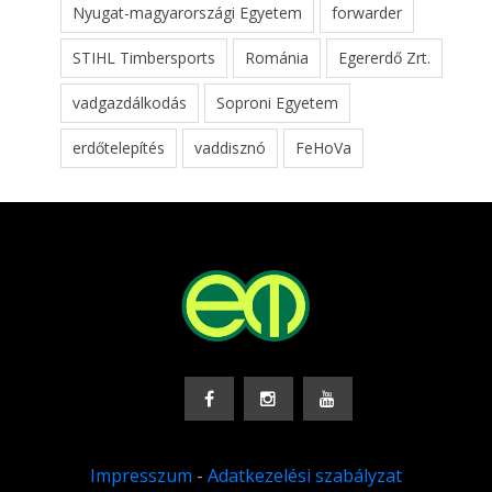
Nyugat-magyarországi Egyetem
forwarder
STIHL Timbersports
Románia
Egererdő Zrt.
vadgazdálkodás
Soproni Egyetem
erdőtelepítés
vaddisznó
FeHoVa
Impresszum
-
Adatkezelési szabályzat