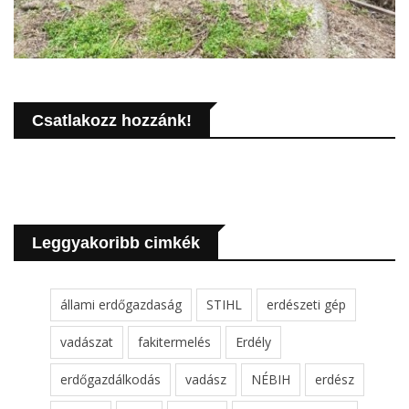
Csatlakozz hozzánk!
Leggyakoribb cimkék
állami erdőgazdaság
STIHL
erdészeti gép
vadászat
fakitermelés
Erdély
erdőgazdálkodás
vadász
NÉBIH
erdész