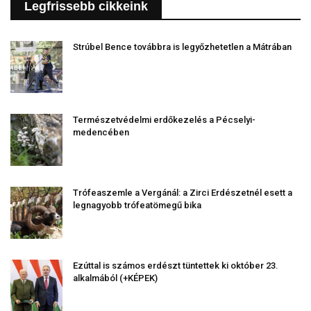
Legfrissebb cikkeink
Strúbel Bence továbbra is legyőzhetetlen a Mátrában
Természetvédelmi erdőkezelés a Pécselyi-
medencében
Trófeaszemle a Vergánál: a Zirci Erdészetnél esett a
legnagyobb trófeatömegű bika
Ezúttal is számos erdészt tüntettek ki október 23.
alkalmából (+KÉPEK)