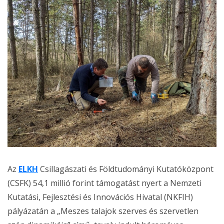
Az
ELKH
Csillagászati és Földtudományi Kutatóközpont
(CSFK) 54,1 millió forint támogatást nyert a Nemzeti
Kutatási, Fejlesztési és Innovációs Hivatal (NKFIH)
pályázatán a „Meszes talajok szerves és szervetlen