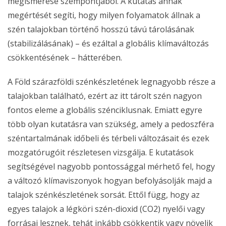
megismerése szempontjából. A kutatás annak
megértését segíti, hogy milyen folyamatok állnak a
szén talajokban történő hosszú távú tárolásának
(stabilizálásának) – és ezáltal a globális klímaváltozás
csökkentésének – hátterében.
A Föld szárazföldi szénkészletének legnagyobb része a
talajokban található, ezért az itt tárolt szén nagyon
fontos eleme a globális szénciklusnak. Emiatt egyre
több olyan kutatásra van szükség, amely a pedoszféra
széntartalmának időbeli és térbeli változásait és ezek
mozgatórugóit részletesen vizsgálja. E kutatások
segítségével nagyobb pontossággal mérhető fel, hogy
a változó klímaviszonyok hogyan befolyásolják majd a
talajok szénkészletének sorsát. Ettől függ, hogy az
egyes talajok a légköri szén-dioxid (CO2) nyelői vagy
forrásai lesznek, tehát inkább csökkentik vagy növelik