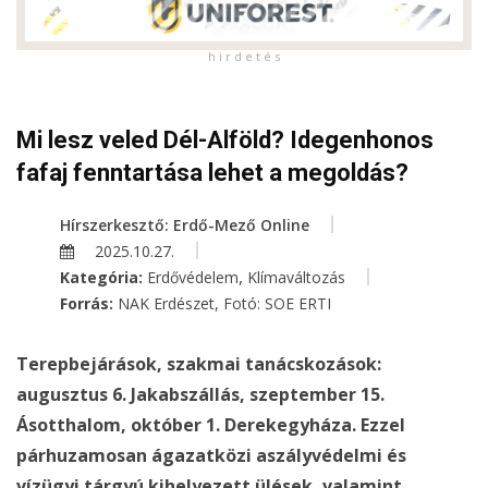
h i r d e t é s
Mi lesz veled Dél-Alföld? Idegenhonos
fafaj fenntartása lehet a megoldás?
Hírszerkesztő: Erdő-Mező Online
2025.10.27.
,
Kategória:
Erdővédelem
Klímaváltozás
Forrás:
NAK Erdészet, Fotó: SOE ERTI
Terepbejárások, szakmai tanácskozások:
augusztus 6. Jakabszállás, szeptember 15.
Ásotthalom, október 1. Derekegyháza. Ezzel
párhuzamosan ágazatközi aszályvédelmi és
vízügyi tárgyú kihelyezett ülések, valamint