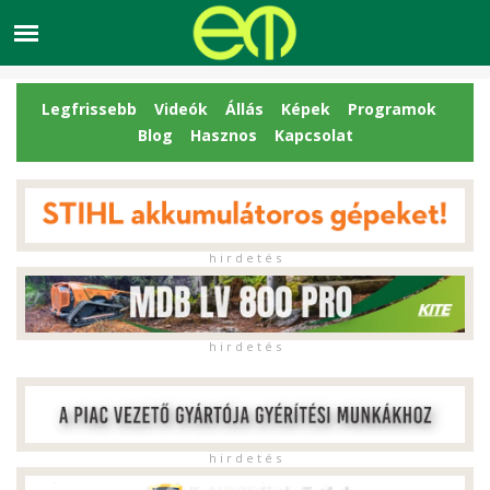
Legfrissebb
Videók
Állás
Képek
Programok
Blog
Hasznos
Kapcsolat
h i r d e t é s
h i r d e t é s
h i r d e t é s