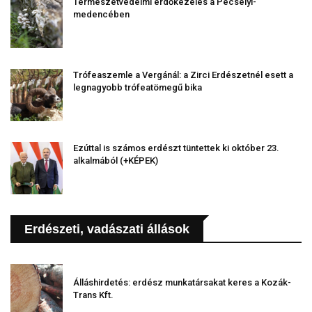
Természetvédelmi erdőkezelés a Pécselyi-
medencében
Trófeaszemle a Vergánál: a Zirci Erdészetnél esett a
legnagyobb trófeatömegű bika
Ezúttal is számos erdészt tüntettek ki október 23.
alkalmából (+KÉPEK)
Erdészeti, vadászati állások
Álláshirdetés: erdész munkatársakat keres a Kozák-
Trans Kft.