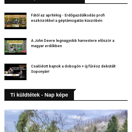
Fától az aprítékig - Erdőgazdálkodás profi
eszközökkel a géptámogatás küszöbén
A John Deere legnagyobb harvestere először a
magyar erdőkben
Csalódott bajnok a dobogón + új fűrész debütált
Soponyán!
Ti küldtétek - Nap képe