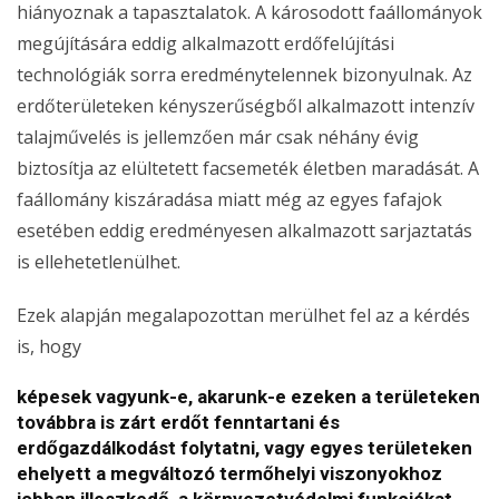
hiányoznak a tapasztalatok. A károsodott faállományok
megújítására eddig alkalmazott erdőfelújítási
technológiák sorra eredménytelennek bizonyulnak. Az
erdőterületeken kényszerűségből alkalmazott intenzív
talajművelés is jellemzően már csak néhány évig
biztosítja az elültetett facsemeték életben maradását. A
faállomány kiszáradása miatt még az egyes fafajok
esetében eddig eredményesen alkalmazott sarjaztatás
is ellehetetlenülhet.
Ezek alapján megalapozottan merülhet fel az a kérdés
is, hogy
képesek vagyunk-e, akarunk-e ezeken a területeken
továbbra is zárt erdőt fenntartani és
erdőgazdálkodást folytatni, vagy egyes területeken
ehelyett a megváltozó termőhelyi viszonyokhoz