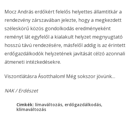
Mocz András erdőkért felelős helyettes államtitkár a
rendezvény zárszavában jelezte, hogy a megkezdett
széleskörű közös gondolkodás eredményeként
reményt lát egyfelől a kialakult helyzet megnyugtató
hosszú távú rendezésére, másfelől addig is az érintett
erdőgazdálkodók helyzetének javítását célzó azonnali
átmeneti intézkedésekre.
Viszontlátásra Ásotthalom! Még sokszor jövünk…
NAK / Erdészet
,
,
Cimkék:
límaváltozás
erdőgazdálkodás
klímaváltozás