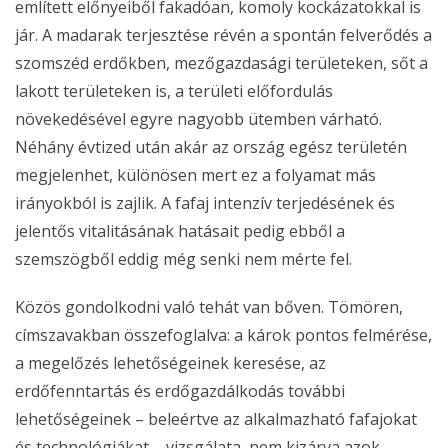
említett előnyeiből fakadóan, komoly kockázatokkal is
jár. A madarak terjesztése révén a spontán felverődés a
szomszéd erdőkben, mezőgazdasági területeken, sőt a
lakott területeken is, a területi előfordulás
növekedésével egyre nagyobb ütemben várható.
Néhány évtized után akár az ország egész területén
megjelenhet, különösen mert ez a folyamat más
irányokból is zajlik. A fafaj intenzív terjedésének és
jelentős vitalitásának hatásait pedig ebből a
szemszögből eddig még senki nem mérte fel.
Közös gondolkodni való tehát van bőven. Tömören,
címszavakban összefoglalva: a károk pontos felmérése,
a megelőzés lehetőségeinek keresése, az
erdőfenntartás és erdőgazdálkodás további
lehetőségeinek – beleértve az alkalmazható fafajokat
és technológiákat – vizsgálata, nem kizárva azok