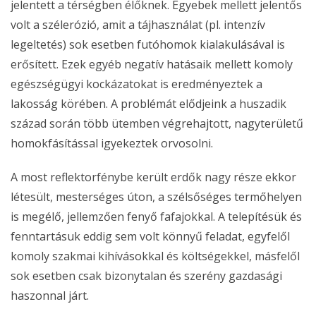
jelentett a térségben élőknek. Egyebek mellett jelentős
volt a szélerózió, amit a tájhasználat (pl. intenzív
legeltetés) sok esetben futóhomok kialakulásával is
erősített. Ezek egyéb negatív hatásaik mellett komoly
egészségügyi kockázatokat is eredményeztek a
lakosság körében. A problémát elődjeink a huszadik
század során több ütemben végrehajtott, nagyterületű
homokfásítással igyekeztek orvosolni.
A most reflektorfénybe került erdők nagy része ekkor
létesült, mesterséges úton, a szélsőséges termőhelyen
is megélő, jellemzően fenyő fafajokkal. A telepítésük és
fenntartásuk eddig sem volt könnyű feladat, egyfelől
komoly szakmai kihívásokkal és költségekkel, másfelől
sok esetben csak bizonytalan és szerény gazdasági
haszonnal járt.