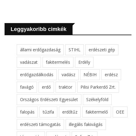
Leggyakoribb cimkék
állami erdőgazdaság
STIHL
erdészeti gép
vadászat
fakitermelés
Erdély
erdőgazdálkodás
vadász
NÉBIH
erdész
favágó
erdő
traktor
Pilisi Parkerdő Zrt.
Országos Erdészeti Egyesület
Székelyföld
falopás
tűzifa
erdőtűz
fakitermelő
OEE
erdészeti támogatás
illegális fakivágás