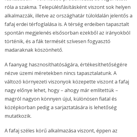
róla a szakma. Településfásításként viszont sok helyen
alkalmazzák, illetve az országhatár túloldalán jelentős a
fafaj erdei térfoglalása is. A térség erdeiben tapasztalt
spontán megjelenés elsősorban ezekből az irányokból
történik, és a fák termését szívesen fogyasztó
madaraknak köszönhető.
A faanyag hasznosíthatóságára, értékesíthetőségére
nézve üzemi méretekben nincs tapasztalatunk. A
változó környezeti viszonyok közepette viszont a fafaj
nagy előnye lehet, hogy – ahogy már említettük –
magról nagyon könnyen újul, különösen fiatal és
középkorban pedig a sarjaztatására is lehetőség
mutatkozik.
A fafaj széles körű alkalmazása viszont, éppen az