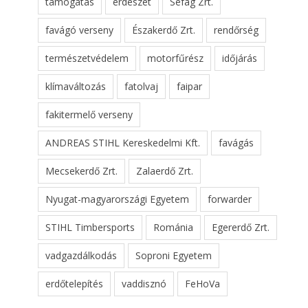
támogatás
erdészet
Sefag Zrt.
favágó verseny
Északerdő Zrt.
rendőrség
természetvédelem
motorfűrész
időjárás
klímaváltozás
fatolvaj
faipar
fakitermelő verseny
ANDREAS STIHL Kereskedelmi Kft.
favágás
Mecsekerdő Zrt.
Zalaerdő Zrt.
Nyugat-magyarországi Egyetem
forwarder
STIHL Timbersports
Románia
Egererdő Zrt.
vadgazdálkodás
Soproni Egyetem
erdőtelepítés
vaddisznó
FeHoVa