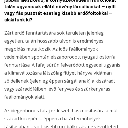
jobban illeszkedő, a környezetvédelmi funkciókat
talán ugyancsak ellátó növénytársulásokat – nyílt
vagy fás pusztát esetleg kisebb erdőfoltokkal –
alakítunk ki?
Zárt erdő fenntartására sok területen jelenleg
egyetlen, talán hosszabb távon is eredményes
megoldás mutatkozik. Az idős faállományok
védelmében spontán elszaporodott nyugati ostorfa
fenntartása. A fafaj sűrűn felverődött egyedei ugyanis
a klímaváltozásra látszólag fittyet hányva vidáman
zöldellenek (jelenleg éppen sárgállanak) a kiszáradt
vagy száradófélben lévő fenyves és szürkenyaras
faállományok alatt.
Az idegenhonos fafaj erdészeti hasznosítására a múlt
század közepén – éppen a határtermőhelyek
fásításában – volt kisebb próbálkozás, de végül letett