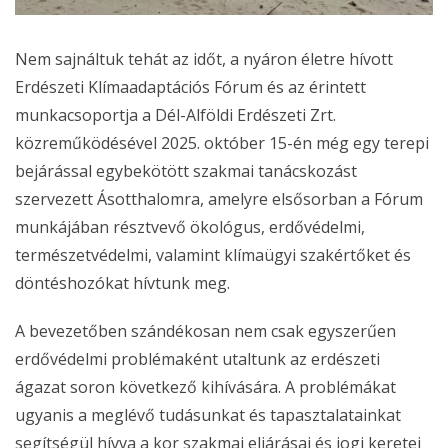
Nem sajnáltuk tehát az időt, a nyáron életre hívott
Erdészeti Klímaadaptációs Fórum és az érintett
munkacsoportja a Dél-Alföldi Erdészeti Zrt.
közreműködésével 2025. október 15-én még egy terepi
bejárással egybekötött szakmai tanácskozást
szervezett Ásotthalomra, amelyre elsősorban a Fórum
munkájában résztvevő ökológus, erdővédelmi,
természetvédelmi, valamint klímaügyi szakértőket és
döntéshozókat hívtunk meg.
A bevezetőben szándékosan nem csak egyszerűen
erdővédelmi problémaként utaltunk az erdészeti
ágazat soron következő kihívására. A problémákat
ugyanis a meglévő tudásunkat és tapasztalatainkat
segítségül hívva a kor szakmai eljárásai és jogi keretei