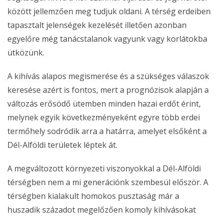
között jellemzően meg tudjuk oldani. A térség erdeiben
tapasztalt jelenségek kezelését illetően azonban
egyelőre még tanácstalanok vagyunk vagy korlátokba
ütközünk.
A kihívás alapos megismerése és a szükséges válaszok
keresése azért is fontos, mert a prognózisok alapján a
változás erősödő ütemben minden hazai erdőt érint,
melynek egyik következményeként egyre több erdei
termőhely sodródik arra a határra, amelyet elsőként a
Dél-Alföldi területek léptek át.
A megváltozott környezeti viszonyokkal a Dél-Alföldi
térségben nem a mi generációnk szembesül először. A
térségben kialakult homokos pusztaság már a
huszadik századot megelőzően komoly kihívásokat