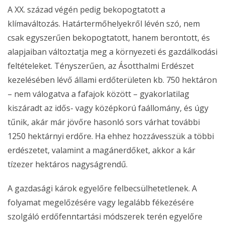
A XX. század végén pedig bekopogtatott a
klímaváltozás. Határtermőhelyekről lévén szó, nem
csak egyszerűen bekopogtatott, hanem berontott, és
alapjaiban változtatja meg a környezeti és gazdálkodási
feltételeket. Tényszerűen, az Ásotthalmi Erdészet
kezelésében lévő állami erdőterületen kb. 750 hektáron
– nem válogatva a fafajok között – gyakorlatilag
kiszáradt az idős- vagy középkorú faállomány, és úgy
tűnik, akár már jövőre hasonló sors várhat további
1250 hektárnyi erdőre. Ha ehhez hozzávesszük a többi
erdészetet, valamint a magánerdőket, akkor a kár
tízezer hektáros nagyságrendű.
A gazdasági károk egyelőre felbecsülhetetlenek. A
folyamat megelőzésére vagy legalább fékezésére
szolgáló erdőfenntartási módszerek terén egyelőre