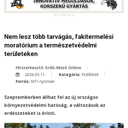
h i r d e t é s
Nem lesz több tarvágás, fakitermelési
moratórium a természetvédelmi
területeken
Hírszerkesztő: Erdő-Mező Online
2026.05.11.
Kategória:
Erdőhírek
Forrás:
MTI nyomán
Szeptemberben állhat fel az új országos
környezetvédelmi hatóság, a változások az
erdészeteket is érinti.