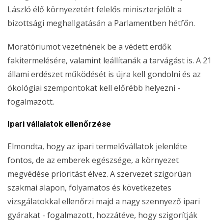
László élő környezetért felelős miniszterjelölt a
bizottsági meghallgatásán a Parlamentben hétfőn.
Moratóriumot vezetnének be a védett erdők
fakitermelésére, valamint leállítanák a tarvágást is. A 21
állami erdészet működését is újra kell gondolni és az
ökológiai szempontokat kell előrébb helyezni -
fogalmazott.
Ipari vállalatok ellenőrzése
Elmondta, hogy az ipari termelővállatok jelenléte
fontos, de az emberek egészsége, a környezet
megvédése prioritást élvez. A szervezet szigorúan
szakmai alapon, folyamatos és következetes
vizsgálatokkal ellenőrzi majd a nagy szennyező ipari
gyárakat - fogalmazott, hozzátéve, hogy szigorítják