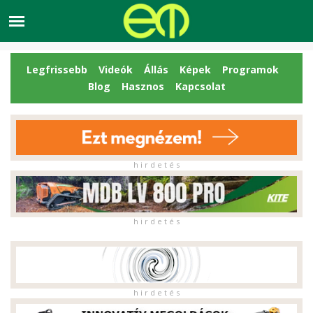
Legfrissebb
Videók
Állás
Képek
Programok
Blog
Hasznos
Kapcsolat
h i r d e t é s
h i r d e t é s
h i r d e t é s