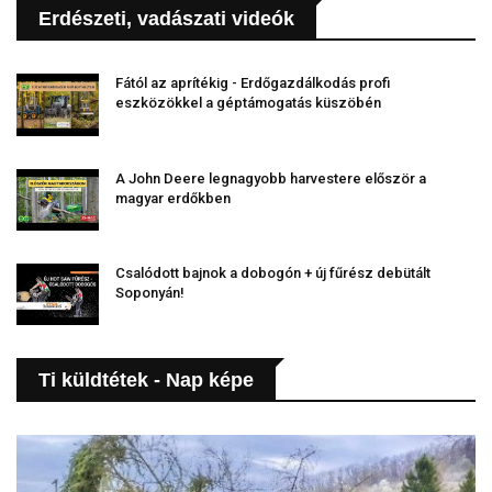
Erdészeti, vadászati videók
Fától az aprítékig - Erdőgazdálkodás profi
eszközökkel a géptámogatás küszöbén
A John Deere legnagyobb harvestere először a
magyar erdőkben
Csalódott bajnok a dobogón + új fűrész debütált
Soponyán!
Ti küldtétek - Nap képe