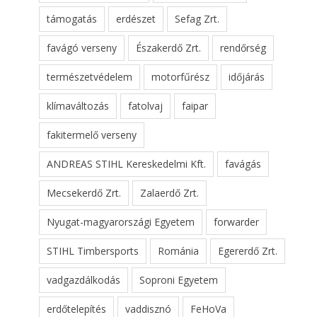
támogatás
erdészet
Sefag Zrt.
favágó verseny
Északerdő Zrt.
rendőrség
természetvédelem
motorfűrész
időjárás
klímaváltozás
fatolvaj
faipar
fakitermelő verseny
ANDREAS STIHL Kereskedelmi Kft.
favágás
Mecsekerdő Zrt.
Zalaerdő Zrt.
Nyugat-magyarországi Egyetem
forwarder
STIHL Timbersports
Románia
Egererdő Zrt.
vadgazdálkodás
Soproni Egyetem
erdőtelepítés
vaddisznó
FeHoVa