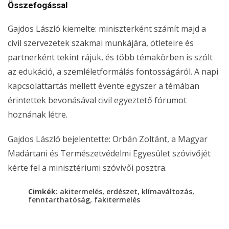
Összefogással
Gajdos László kiemelte: miniszterként számít majd a
civil szervezetek szakmai munkájára, ötleteire és
partnerként tekint rájuk, és több témakörben is szólt
az edukáció, a szemléletformálás fontosságáról. A napi
kapcsolattartás mellett évente egyszer a témában
érintettek bevonásával civil egyeztető fórumot
hoznának létre.
Gajdos László bejelentette: Orbán Zoltánt, a Magyar
Madártani és Természetvédelmi Egyesület szóvivőjét
kérte fel a minisztériumi szóvivői posztra.
,
,
,
Cimkék:
akitermelés
erdészet
klímaváltozás
,
fenntarthatóság
fakitermelés