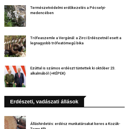
Természetvédelmi erdőkezelés a Pécselyi-
medencében
Trófeaszemle a Vergánál: a Zirci Erdészetnél esett a
legnagyobb trófeatömegű bika
Ezúttal is számos erdészt tüntettek ki október 23.
alkalmából (+KÉPEK)
Erdészeti, vadászati állások
Álláshirdetés: erdész munkatársakat keres a Kozák-
Trans Kft.