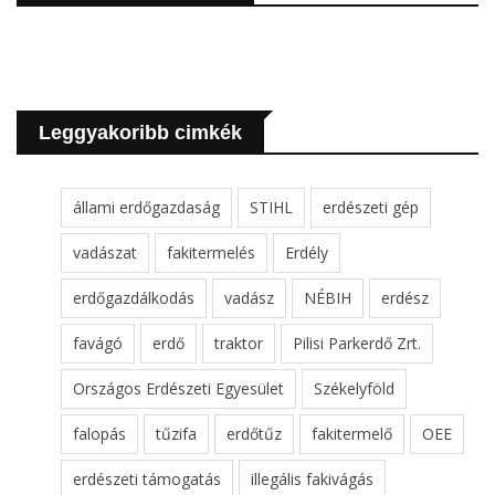
Leggyakoribb cimkék
állami erdőgazdaság
STIHL
erdészeti gép
vadászat
fakitermelés
Erdély
erdőgazdálkodás
vadász
NÉBIH
erdész
favágó
erdő
traktor
Pilisi Parkerdő Zrt.
Országos Erdészeti Egyesület
Székelyföld
falopás
tűzifa
erdőtűz
fakitermelő
OEE
erdészeti támogatás
illegális fakivágás