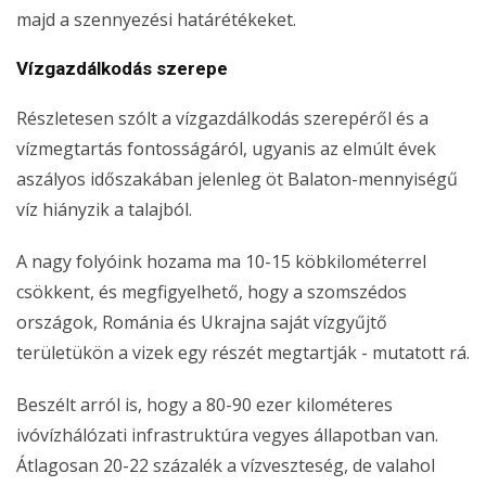
majd a szennyezési határétékeket.
Vízgazdálkodás szerepe
Részletesen szólt a vízgazdálkodás szerepéről és a
vízmegtartás fontosságáról, ugyanis az elmúlt évek
aszályos időszakában jelenleg öt Balaton-mennyiségű
víz hiányzik a talajból.
A nagy folyóink hozama ma 10-15 köbkilométerrel
csökkent, és megfigyelhető, hogy a szomszédos
országok, Románia és Ukrajna saját vízgyűjtő
területükön a vizek egy részét megtartják - mutatott rá.
Beszélt arról is, hogy a 80-90 ezer kilométeres
ivóvízhálózati infrastruktúra vegyes állapotban van.
Átlagosan 20-22 százalék a vízveszteség, de valahol