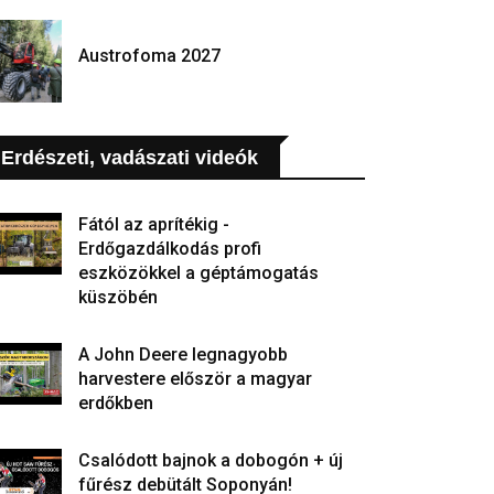
Austrofoma 2027
Erdészeti, vadászati videók
Fától az aprítékig -
Erdőgazdálkodás profi
eszközökkel a géptámogatás
küszöbén
A John Deere legnagyobb
harvestere először a magyar
erdőkben
Csalódott bajnok a dobogón + új
fűrész debütált Soponyán!