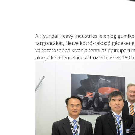
A Hyundai Heavy Industries jelenleg gumik
targoncákat, illetve kotró-rakodó gépeket g
változatosabbá kívánja tenni az építőipari 
akarja lendíteni eladásait üzletfelének 150 