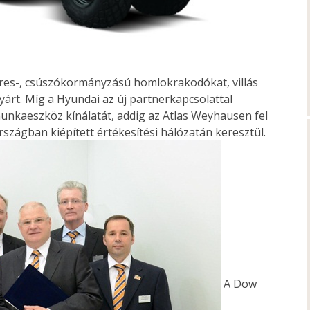
eres-, csúszókormányzású homlokrakodókat, villás
yárt. Míg a Hyundai az új partnerkapcsolattal
munkaeszköz kínálatát, addig az Atlas Weyhausen fel
országban kiépített értékesítési hálózatán keresztül.
A Dow