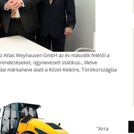
 az Atlas Weyhausen GmbH az év második felétől a
endezéseket, úgynevezett statikus-, illetve
ai márkaneve alatt a Közel-Keletre, Törökországba
"Arra