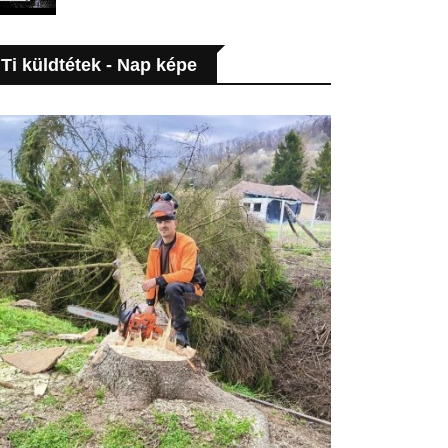
Ti küldtétek - Nap képe