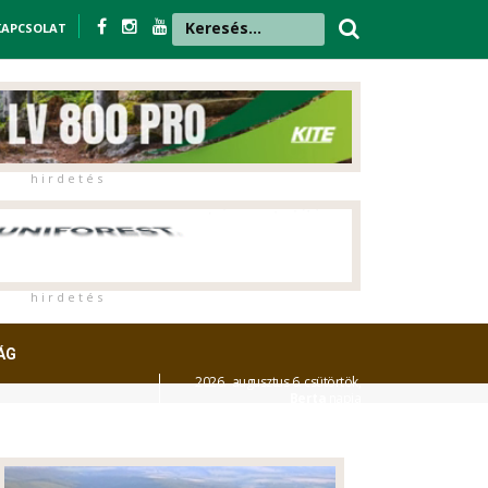
KAPCSOLAT
h i r d e t é s
h i r d e t é s
ÁG
2026. augusztus 6. csütörtök,
Berta
napja