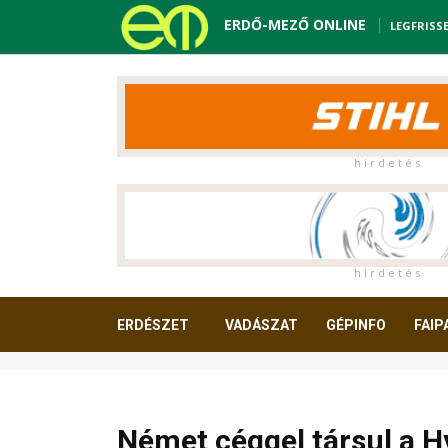
ERDŐ-MEZŐ ONLINE
LEGFRISS
h i r d e t é s
h i r d e t é s
ERDÉSZET
VADÁSZAT
GÉPINFO
FAIP
OLVASNIVALÓ
Német céggel társul a 