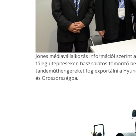
Jones médiavállalkozás információi szerint
főleg útépítéseken használatos tömörítő ber
tandemúthengereket fog exportálni a Hyund
és Oroszországba.