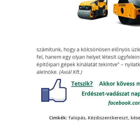
számítunk, hogy a kölcsönösen előnyös üzle
fel, hanem egy olyan helyet létesít ügyfele
építőipari gépek kínálatát tekintve" – nyila
alelnöke.
(Axiál Kft.)
,
,
Cimkék:
falopás
Kézdiszentkereszt
kés