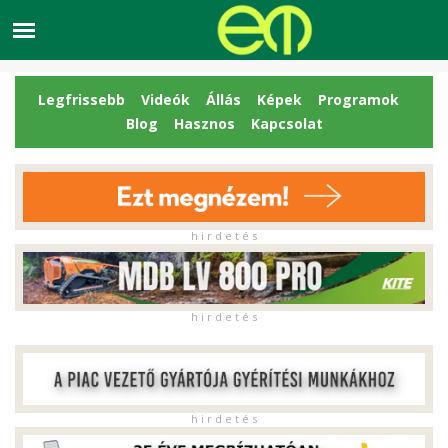
Legfrissebb
Videók
Állás
Képek
Programok
Blog
Hasznos
Kapcsolat
h i r d e t é s
h i r d e t é s
h i r d e t é s