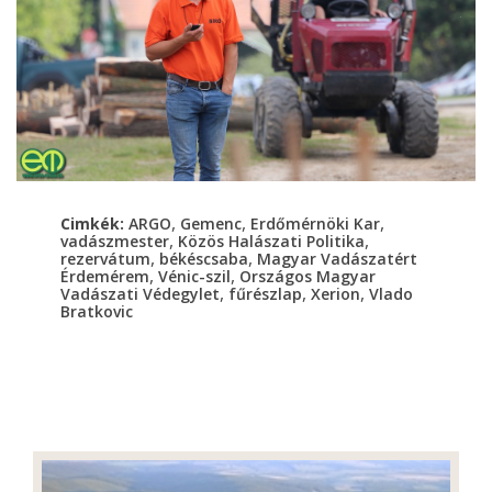
,
,
,
Cimkék:
ARGO
Gemenc
Erdőmérnöki Kar
,
,
vadászmester
Közös Halászati Politika
,
,
rezervátum
békéscsaba
Magyar Vadászatért
,
,
Érdemérem
Vénic-szil
Országos Magyar
,
,
,
Vadászati Védegylet
fűrészlap
Xerion
Vlado
Bratkovic