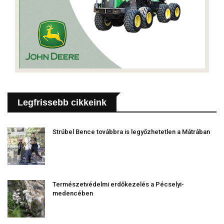
Legfrissebb cikkeink
Strúbel Bence továbbra is legyőzhetetlen a Mátrában
Természetvédelmi erdőkezelés a Pécselyi-
medencében