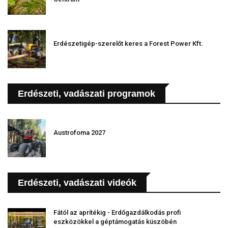
Erdészetigép-szerelőt keres a Forest Power Kft.
Erdészeti, vadászati programok
Austrofoma 2027
Erdészeti, vadászati videók
Fától az aprítékig - Erdőgazdálkodás profi
eszközökkel a géptámogatás küszöbén