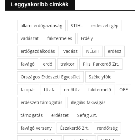
Leggyakoribb cimkék
állami erdőgazdaság
STIHL
erdészeti gép
vadászat
fakitermelés
Erdély
erdőgazdálkodás
vadász
NÉBIH
erdész
favágó
erdő
traktor
Pilisi Parkerdő Zrt.
Országos Erdészeti Egyesület
Székelyföld
falopás
tűzifa
erdőtűz
fakitermelő
OEE
erdészeti támogatás
illegális fakivágás
támogatás
erdészet
Sefag Zrt.
favágó verseny
Északerdő Zrt.
rendőrség