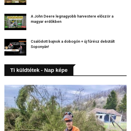
A John Deere legnagyobb harvestere először a
magyar erdőkben
Csalódott bajnok a dobogón + új fűrész debütált
Soponyán!
Ti küldtétek - Nap képe