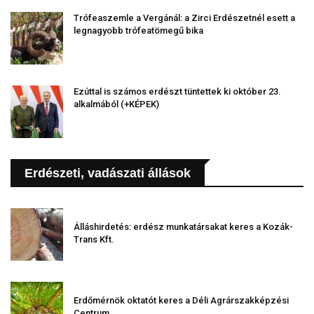
Trófeaszemle a Vergánál: a Zirci Erdészetnél esett a
legnagyobb trófeatömegű bika
Ezúttal is számos erdészt tüntettek ki október 23.
alkalmából (+KÉPEK)
Erdészeti, vadászati állások
Álláshirdetés: erdész munkatársakat keres a Kozák-
Trans Kft.
Erdőmérnök oktatót keres a Déli Agrárszakképzési
Centrum