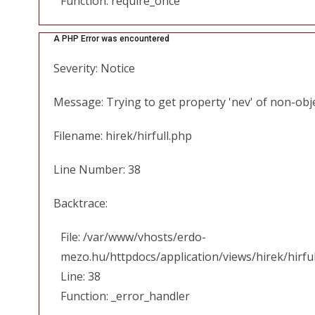
Function: require_once
A PHP Error was encountered
Severity: Notice
Message: Trying to get property 'nev' of non-obj
Filename: hirek/hirfull.php
Line Number: 38
Backtrace:
File: /var/www/vhosts/erdo-
mezo.hu/httpdocs/application/views/hirek/hirfu
Line: 38
Function: _error_handler