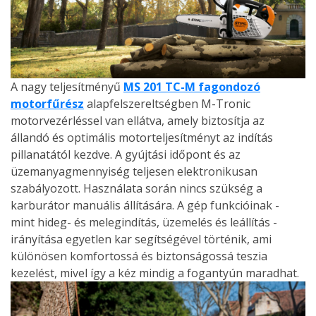
A nagy teljesítményű
MS 201 TC-M fagondozó
motorfűrész
alapfelszereltségben M-Tronic
motorvezérléssel van ellátva, amely biztosítja az
állandó és optimális motorteljesítményt az indítás
pillanatától kezdve. A gyújtási időpont és az
üzemanyagmennyiség teljesen elektronikusan
szabályozott. Használata során nincs szükség a
karburátor manuális állítására. A gép funkcióinak -
mint hideg- és melegindítás, üzemelés és leállítás -
irányítása egyetlen kar segítségével történik, ami
különösen komfortossá és biztonságossá teszia
kezelést, mivel így a kéz mindig a fogantyún maradhat.