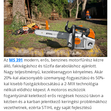
Az
MS 391
modern, erős, benzines motorfűrész kézre
álló, fakivágáshoz és tűzifa daraboláshoz ajánlott.
Nagy teljesítményű, kezelésenagyon kényelmes. Akár
20%-kal alacsonyabb üzemanyag-fogyasztású és 50%-
kal kisebb füstgázkibocsátású a 2-MIX technológia
nélküli elődhöz képest. A motoros eszközök
fogantyúinál keletkező erős rezgések hosszú távon a
kézben és a karban jelentkező keringési problémákhoz
vezethetnek, ezérta STIHL egy saját fejlesztésű