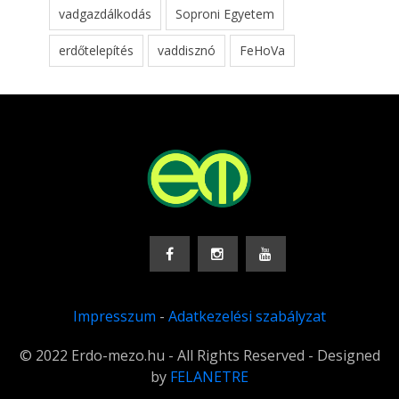
vadgazdálkodás
Soproni Egyetem
erdőtelepítés
vaddisznó
FeHoVa
Impresszum
-
Adatkezelési szabályzat
© 2022 Erdo-mezo.hu - All Rights Reserved - Designed
by
FELANETRE