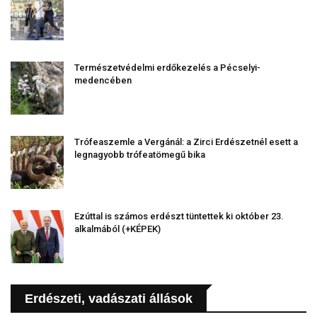
Természetvédelmi erdőkezelés a Pécselyi-
medencében
Trófeaszemle a Vergánál: a Zirci Erdészetnél esett a
legnagyobb trófeatömegű bika
Ezúttal is számos erdészt tüntettek ki október 23.
alkalmából (+KÉPEK)
Erdészeti, vadászati állások