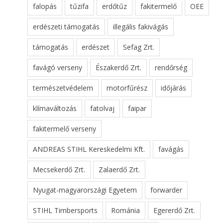
falopás
tűzifa
erdőtűz
fakitermelő
OEE
erdészeti támogatás
illegális fakivágás
támogatás
erdészet
Sefag Zrt.
favágó verseny
Északerdő Zrt.
rendőrség
természetvédelem
motorfűrész
időjárás
klímaváltozás
fatolvaj
faipar
fakitermelő verseny
ANDREAS STIHL Kereskedelmi Kft.
favágás
Mecsekerdő Zrt.
Zalaerdő Zrt.
Nyugat-magyarországi Egyetem
forwarder
STIHL Timbersports
Románia
Egererdő Zrt.