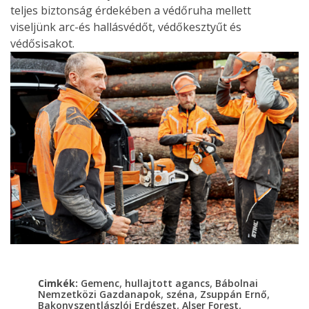
teljes biztonság érdekében a védőruha mellett
viseljünk arc-és hallásvédőt, védőkesztyűt és
védősisakot.
,
,
Cimkék:
Gemenc
hullajtott agancs
Bábolnai
,
,
,
Nemzetközi Gazdanapok
széna
Zsuppán Ernő
,
,
Bakonyszentlászlói Erdészet
Alser Forest