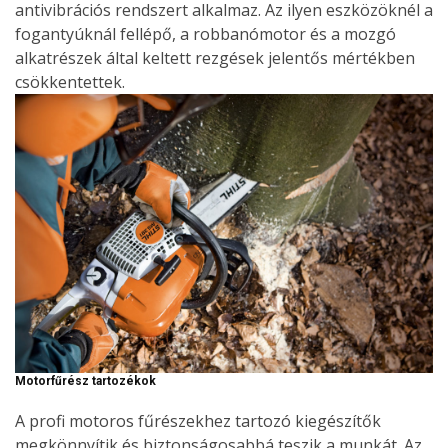
antivibrációs rendszert alkalmaz. Az ilyen eszközöknél a
fogantyúknál fellépő, a robbanómotor és a mozgó
alkatrészek által keltett rezgések jelentős mértékben
csökkentettek.
Motorfűrész tartozékok
A profi motoros fűrészekhez tartozó kiegészítők
megkönnyítik és biztonságosabbá teszik a munkát. Az