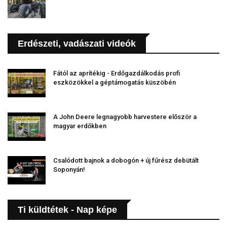
Erdészeti, vadászati videók
Fától az aprítékig - Erdőgazdálkodás profi
eszközökkel a géptámogatás küszöbén
A John Deere legnagyobb harvestere először a
magyar erdőkben
Csalódott bajnok a dobogón + új fűrész debütált
Soponyán!
Ti küldtétek - Nap képe