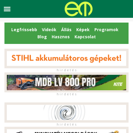
Legfrissebb
Videók
Állás
Képek
Programok
Blog
Hasznos
Kapcsolat
h i r d e t é s
h i r d e t é s
h i r d e t é s