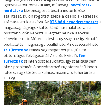
igénybevételt remekül álló, műanyag
láncfűrész-
hordtáska
biztonságossá teszi a motorfűrész
szállítását, külön rögzített zsebe a kisebb alkatrészek
számára lett kialakítva. Az
RTS háti hevederrendszer
a
magassági ágvágókkal történő használat során a
hosszabb időn keresztül végzett munka issokkal
kényelmesebb. Mérete a testmagassághoz igazítható,
beakasztási magassága beállítható. Az összecsukható
fa fűrészbak
remek segítséget nyújt a (tűzi)fa
biztonságos felvágásánál. Az erős kivitelű,
fém
fűrészbak
szintén összecsukható, így szállítása sem
okoz problémát. A hozzátartozó rugófeszítésű lánc a
fatörzs rögzítésére alkalmas, maximális teherbírása
100 kg.