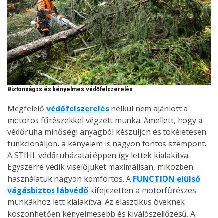
Biztonságos és kényelmes védőfelszerelés
Megfelelő
védőfelszerelés
nélkül nem ajánlott a
motoros fűrészekkel végzett munka. Amellett, hogy a
védőruha minőségi anyagból készüljön és tökéletesen
funkcionáljon, a kényelem is nagyon fontos szempont.
A STIHL védőruházatai éppen így lettek kialakítva.
Egyszerre védik viselőjüket maximálisan, miközben
használatuk nagyon komfortos. A
FUNCTION elülső
vágásbiztos lábvédő
kifejezetten a motorfűrészes
munkákhoz lett kialakítva. Az elasztikus öveknek
köszönhetően kényelmesebb és kiválószellőzésű. A