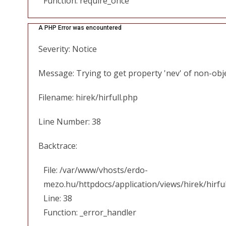
Function: require_once
A PHP Error was encountered
Severity: Notice
Message: Trying to get property 'nev' of non-obj
Filename: hirek/hirfull.php
Line Number: 38
Backtrace:
File: /var/www/vhosts/erdo-
mezo.hu/httpdocs/application/views/hirek/hirfu
Line: 38
Function: _error_handler