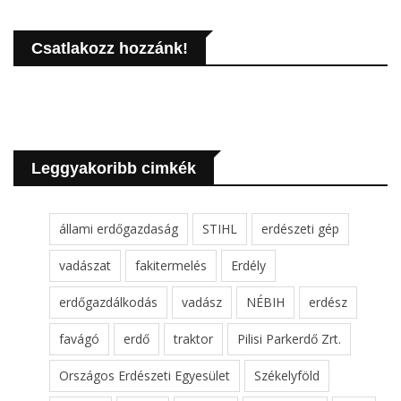
Csatlakozz hozzánk!
Leggyakoribb cimkék
állami erdőgazdaság
STIHL
erdészeti gép
vadászat
fakitermelés
Erdély
erdőgazdálkodás
vadász
NÉBIH
erdész
favágó
erdő
traktor
Pilisi Parkerdő Zrt.
Országos Erdészeti Egyesület
Székelyföld