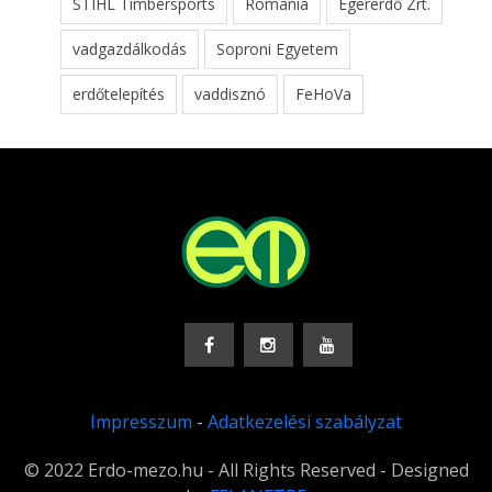
STIHL Timbersports
Románia
Egererdő Zrt.
vadgazdálkodás
Soproni Egyetem
erdőtelepítés
vaddisznó
FeHoVa
Impresszum
-
Adatkezelési szabályzat
© 2022 Erdo-mezo.hu - All Rights Reserved - Designed