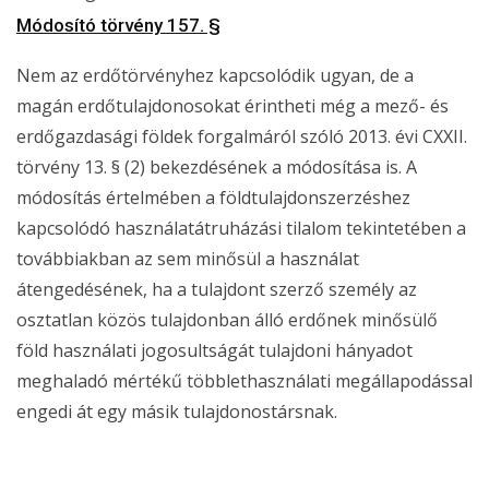
Módosító törvény 157. §
Nem az erdőtörvényhez kapcsolódik ugyan, de a
magán erdőtulajdonosokat érintheti még a mező- és
erdőgazdasági földek forgalmáról szóló 2013. évi CXXII.
törvény 13. § (2) bekezdésének a módosítása is. A
módosítás értelmében a földtulajdonszerzéshez
kapcsolódó használatátruházási tilalom tekintetében a
továbbiakban az sem minősül a használat
átengedésének, ha a tulajdont szerző személy az
osztatlan közös tulajdonban álló erdőnek minősülő
föld használati jogosultságát tulajdoni hányadot
meghaladó mértékű többlethasználati megállapodással
engedi át egy másik tulajdonostársnak.