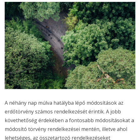
A néhány nap múlva hatályba lépő módosítások az
erdőtörvény számos rendelkezését érintik. A jobb
követhetőség érdekében a fontosabb módosításokat a
módosító törvény rendelkezései mentén, illetve ahol
lehetséges, az összetartozó rendelkezéseket