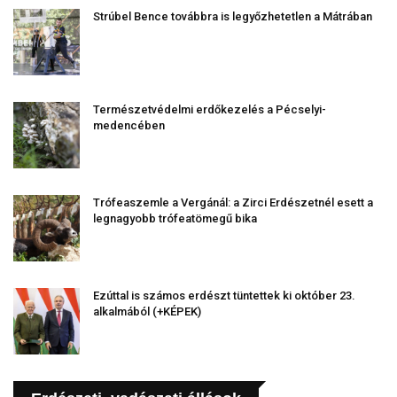
Strúbel Bence továbbra is legyőzhetetlen a Mátrában
Természetvédelmi erdőkezelés a Pécselyi-
medencében
Trófeaszemle a Vergánál: a Zirci Erdészetnél esett a
legnagyobb trófeatömegű bika
Ezúttal is számos erdészt tüntettek ki október 23.
alkalmából (+KÉPEK)