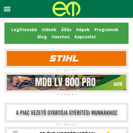
Legfrissebb
Videók
Állás
Képek
Programok
Blog
Hasznos
Kapcsolat
h i r d e t é s
h i r d e t é s
h i r d e t é s