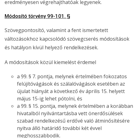
eredményesen végrehajthatóak legyenek.
Módosító törvény 99-101. §
Szövegpontosító, valamint a fent ismertetett
változásokhoz kapcsolódó szövegcserés módosítások
és hatályon kívül helyező rendelkezések.
A módosítások közül kiemelést érdemel
a 99. § 7. pontja, melynek értelmében fokozatos
felújítóvágások és szálalóvágások esetében az
újulat hiányát a következő év április 15. helyett
május 15-ig lehet pótolni, és
a 99. § 15. pontja, melynek értelmében a korábban
hivatalból nyilvántartásba vett önerdősülések
szabad rendelkezésű erdővé való átminősítésére
nyitva álló határidő további két évvel
meghosszabbodik.