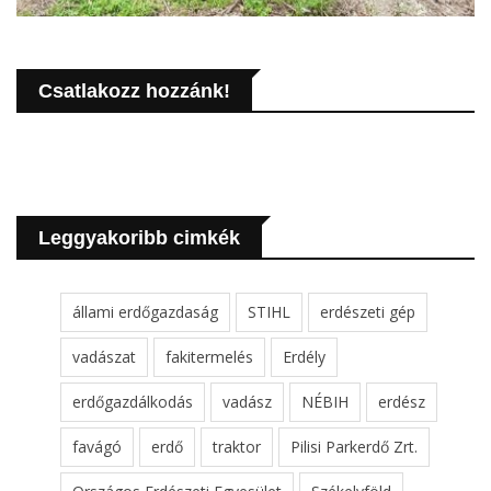
Csatlakozz hozzánk!
Leggyakoribb cimkék
állami erdőgazdaság
STIHL
erdészeti gép
vadászat
fakitermelés
Erdély
erdőgazdálkodás
vadász
NÉBIH
erdész
favágó
erdő
traktor
Pilisi Parkerdő Zrt.