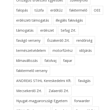
Országos Erdészeti Egyesület
Székelyföld
falopás
tűzifa
erdőtűz
fakitermelő
OEE
erdészeti támogatás
illegális fakivágás
támogatás
erdészet
Sefag Zrt.
favágó verseny
Északerdő Zrt.
rendőrség
természetvédelem
motorfűrész
időjárás
klímaváltozás
fatolvaj
faipar
fakitermelő verseny
ANDREAS STIHL Kereskedelmi Kft.
favágás
Mecsekerdő Zrt.
Zalaerdő Zrt.
Nyugat-magyarországi Egyetem
forwarder