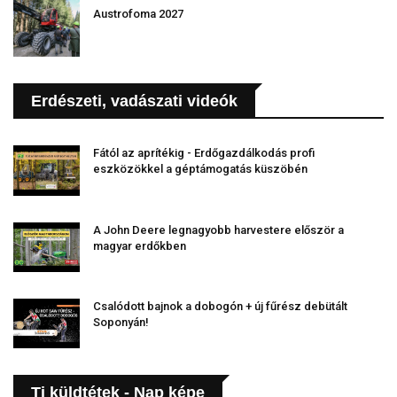
Austrofoma 2027
Erdészeti, vadászati videók
Fától az aprítékig - Erdőgazdálkodás profi
eszközökkel a géptámogatás küszöbén
A John Deere legnagyobb harvestere először a
magyar erdőkben
Csalódott bajnok a dobogón + új fűrész debütált
Soponyán!
Ti küldtétek - Nap képe