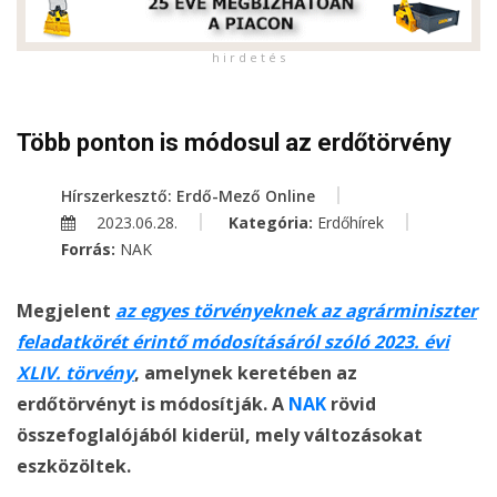
h i r d e t é s
Több ponton is módosul az erdőtörvény
Hírszerkesztő: Erdő-Mező Online
2023.06.28.
Kategória:
Erdőhírek
Forrás:
NAK
Megjelent
az egyes törvényeknek az agrárminiszter
feladatkörét érintő módosításáról szóló 2023. évi
XLIV. törvény
, amelynek keretében az
erdőtörvényt is módosítják. A
NAK
rövid
összefoglalójából kiderül, mely változásokat
eszközöltek.