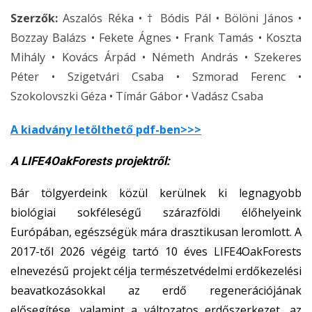
Szerzők:
Aszalós Réka • † Bódis Pál • Bölöni János •
Bozzay Balázs • Fekete Ágnes • Frank Tamás • Koszta
Mihály • Kovács Árpád • Németh András • Szekeres
Péter • Szigetvári Csaba • Szmorad Ferenc •
Szokolovszki Géza • Tímár Gábor • Vadász Csaba
A kiadvány letölthető pdf-ben>>>
A LIFE4OakForests projektről:
Bár tölgyerdeink közül kerülnek ki legnagyobb
biológiai sokféleségű szárazföldi élőhelyeink
Európában, egészségük mára drasztikusan leromlott. A
2017-től 2026 végéig tartó 10 éves LIFE4OakForests
elnevezésű projekt célja természetvédelmi erdőkezelési
beavatkozásokkal az erdő regenerációjának
elősegítése, valamint a változatos erdőszerkezet, az