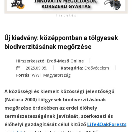
h i r d e t é s
Új kiadvány: középpontban a tölgyesek
biodiverzitásának megőrzése
Hírszerkesztő: Erdő-Mező Online
2025.09.05.
Kategória:
Erdővédelem
Forrás:
WWF Magyarország
A közösségi és kiemelt közösségi jelentőségű
(Natura 2000) tölgyesek biodiverzitásának
megőrzése érdekében az erdei élőhely
természetességének javítását, szerkezeti és
élőhelyi gazdagítását célul kitűző
Life4OakForests