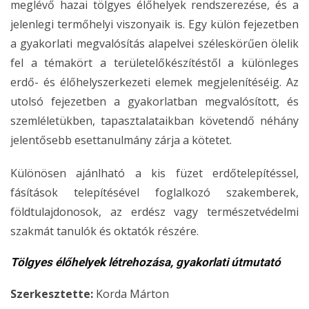
meglévő hazai tölgyes élőhelyek rendszerezése, és a
jelenlegi termőhelyi viszonyaik is. Egy külön fejezetben
a gyakorlati megvalósítás alapelvei széleskörűen ölelik
fel a témakört a területelőkészítéstől a különleges
erdő- és élőhelyszerkezeti elemek megjelenítéséig. Az
utolsó fejezetben a gyakorlatban megvalósított, és
szemléletükben, tapasztalataikban követendő néhány
jelentősebb esettanulmány zárja a kötetet.
Különösen ajánlható a kis füzet erdőtelepítéssel,
fásítások telepítésével foglalkozó szakemberek,
földtulajdonosok, az erdész vagy természetvédelmi
szakmát tanulók és oktatók részére.
Tölgyes élőhelyek létrehozása, gyakorlati útmutató
Szerkesztette:
Korda Márton