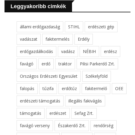
Leggyakoribb cimkék
állami erdőgazdaság
STIHL
erdészeti gép
vadászat
fakitermelés
Erdély
erdőgazdálkodás
vadász
NÉBIH
erdész
favágó
erdő
traktor
Pilisi Parkerdő Zrt.
Országos Erdészeti Egyesület
Székelyföld
falopás
tűzifa
erdőtűz
fakitermelő
OEE
erdészeti támogatás
illegális fakivágás
támogatás
erdészet
Sefag Zrt.
favágó verseny
Északerdő Zrt.
rendőrség