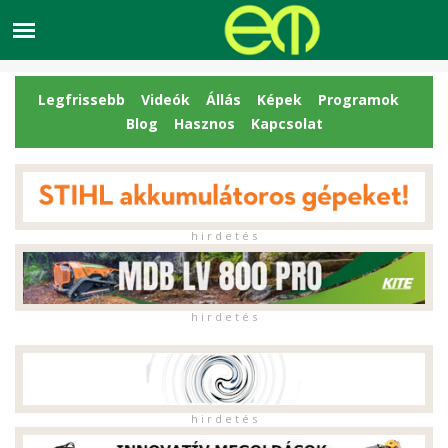
Legfrissebb
Videók
Állás
Képek
Programok
Blog
Hasznos
Kapcsolat
h i r d e t é s
h i r d e t é s
h i r d e t é s