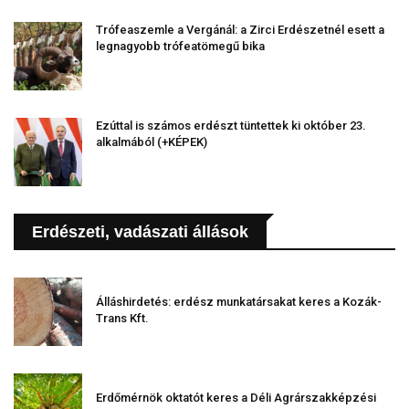
Trófeaszemle a Vergánál: a Zirci Erdészetnél esett a
legnagyobb trófeatömegű bika
Ezúttal is számos erdészt tüntettek ki október 23.
alkalmából (+KÉPEK)
Erdészeti, vadászati állások
Álláshirdetés: erdész munkatársakat keres a Kozák-
Trans Kft.
Erdőmérnök oktatót keres a Déli Agrárszakképzési