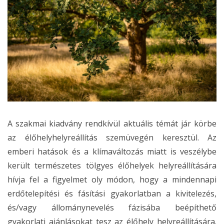
A szakmai kiadvány rendkívül aktuális témát jár körbe
az élőhelyhelyreállítás szemüvegén keresztül. Az
emberi hatások és a klímaváltozás miatt is veszélybe
került természetes tölgyes élőhelyek helyreállítására
hívja fel a figyelmet oly módon, hogy a mindennapi
erdőtelepítési és fásítási gyakorlatban a kivitelezés,
és/vagy állománynevelés fázisába beépíthető
gyakorlati ajánlásokat tesz az élőhely helyreállítására.