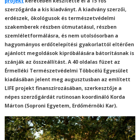
projekt
keretében készítette el a 15 fős
szerzőgárda a kis kiadványt. A kiadvány szerzői,
erdészek, ökológusok és természetvédelmi
szakemberek részben útmutatásul, részben
szemléletformálásra, és nem utolsósorban a
hagyományos erdőtelepítési gyakorlattól eltérően
ajánlott megoldások kipróbálására bátorításnak is
szánják az összeállítást. A 40 oldalas füzet az
Érmelléki Természetvédelmi Többcélú Egyesület
kiadásában jelent meg augusztusban az említett
LIFE projekt finanszírozásában, szerkesztője a
népes szerzőgárdát rutinosan koordináló Korda
Márton (Soproni Egyetem, Erdőmérnöki Kar).