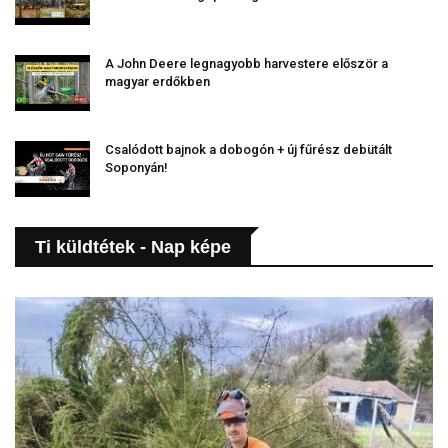
A John Deere legnagyobb harvestere először a
magyar erdőkben
Csalódott bajnok a dobogón + új fűrész debütált
Soponyán!
Ti küldtétek - Nap képe