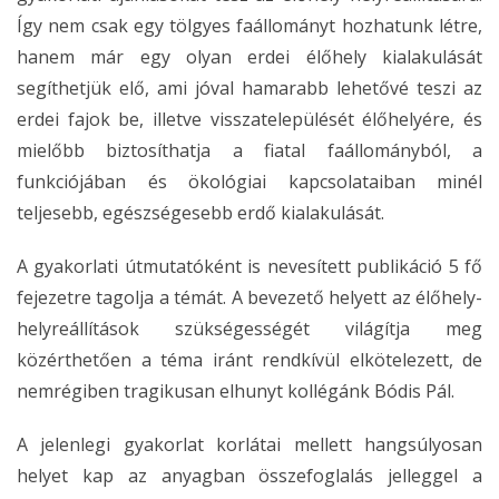
Így nem csak egy tölgyes faállományt hozhatunk létre,
hanem már egy olyan erdei élőhely kialakulását
segíthetjük elő, ami jóval hamarabb lehetővé teszi az
erdei fajok be, illetve visszatelepülését élőhelyére, és
mielőbb biztosíthatja a fiatal faállományból, a
funkciójában és ökológiai kapcsolataiban minél
teljesebb, egészségesebb erdő kialakulását.
A gyakorlati útmutatóként is nevesített publikáció 5 fő
fejezetre tagolja a témát. A bevezető helyett az élőhely-
helyreállítások szükségességét világítja meg
közérthetően a téma iránt rendkívül elkötelezett, de
nemrégiben tragikusan elhunyt kollégánk Bódis Pál.
A jelenlegi gyakorlat korlátai mellett hangsúlyosan
helyet kap az anyagban összefoglalás jelleggel a