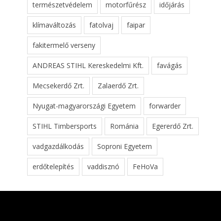
természetvédelem
motorfűrész
időjárás
klímaváltozás
fatolvaj
faipar
fakitermelő verseny
ANDREAS STIHL Kereskedelmi Kft.
favágás
Mecsekerdő Zrt.
Zalaerdő Zrt.
Nyugat-magyarországi Egyetem
forwarder
STIHL Timbersports
Románia
Egererdő Zrt.
vadgazdálkodás
Soproni Egyetem
erdőtelepítés
vaddisznó
FeHoVa