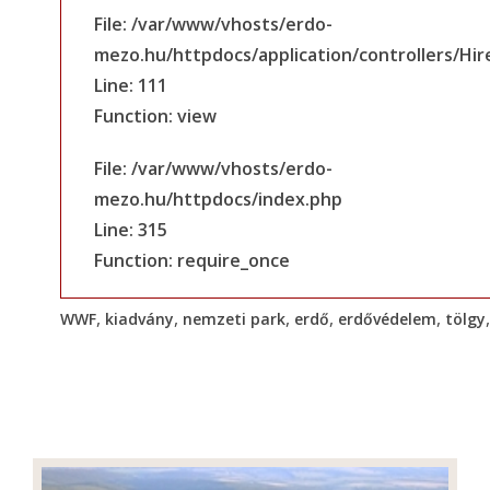
File: /var/www/vhosts/erdo-
mezo.hu/httpdocs/application/controllers/Hir
Line: 111
Function: view
File: /var/www/vhosts/erdo-
mezo.hu/httpdocs/index.php
Line: 315
Function: require_once
,
,
,
,
,
WWF
kiadvány
nemzeti park
erdő
erdővédelem
tölgy