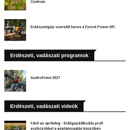
Centrum
Erdészetigép-szerelőt keres a Forest Power Kft.
Erdészeti, vadászati programok
Austrofoma 2027
Erdészeti, vadászati videók
Fától az aprítékig - Erdőgazdálkodás profi
eszközökkel a géptámogatás küszöbén