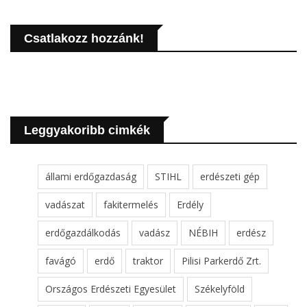
Csatlakozz hozzánk!
Leggyakoribb cimkék
állami erdőgazdaság
STIHL
erdészeti gép
vadászat
fakitermelés
Erdély
erdőgazdálkodás
vadász
NÉBIH
erdész
favágó
erdő
traktor
Pilisi Parkerdő Zrt.
Országos Erdészeti Egyesület
Székelyföld