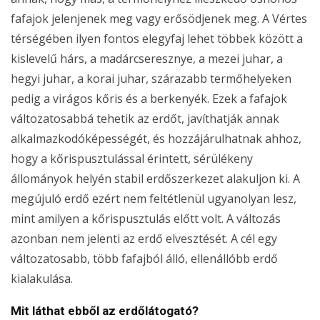
fafajok jelenjenek meg vagy erősödjenek meg. A Vértes
térségében ilyen fontos elegyfaj lehet többek között a
kislevelű hárs, a madárcseresznye, a mezei juhar, a
hegyi juhar, a korai juhar, szárazabb termőhelyeken
pedig a virágos kőris és a berkenyék. Ezek a fafajok
változatosabbá tehetik az erdőt, javíthatják annak
alkalmazkodóképességét, és hozzájárulhatnak ahhoz,
hogy a kőrispusztulással érintett, sérülékeny
állományok helyén stabil erdőszerkezet alakuljon ki. A
megújuló erdő ezért nem feltétlenül ugyanolyan lesz,
mint amilyen a kőrispusztulás előtt volt. A változás
azonban nem jelenti az erdő elvesztését. A cél egy
változatosabb, több fafajból álló, ellenállóbb erdő
kialakulása.
Mit láthat ebből az erdőlátogató?