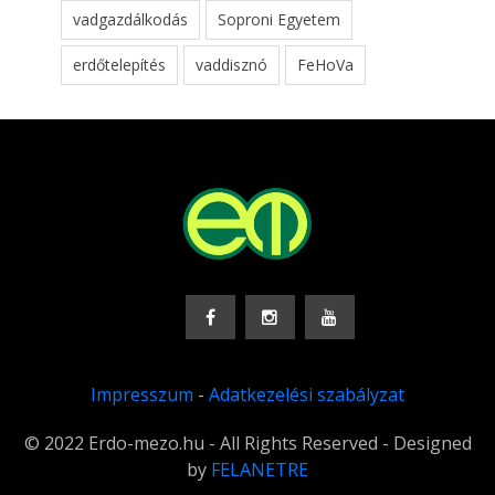
vadgazdálkodás
Soproni Egyetem
erdőtelepítés
vaddisznó
FeHoVa
Impresszum
-
Adatkezelési szabályzat
© 2022 Erdo-mezo.hu - All Rights Reserved - Designed
by
FELANETRE