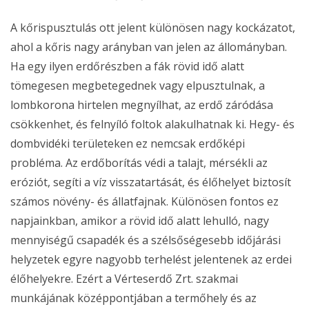
A kőrispusztulás ott jelent különösen nagy kockázatot,
ahol a kőris nagy arányban van jelen az állományban.
Ha egy ilyen erdőrészben a fák rövid idő alatt
tömegesen megbetegednek vagy elpusztulnak, a
lombkorona hirtelen megnyílhat, az erdő záródása
csökkenhet, és felnyíló foltok alakulhatnak ki. Hegy- és
dombvidéki területeken ez nemcsak erdőképi
probléma. Az erdőborítás védi a talajt, mérsékli az
eróziót, segíti a víz visszatartását, és élőhelyet biztosít
számos növény- és állatfajnak. Különösen fontos ez
napjainkban, amikor a rövid idő alatt lehulló, nagy
mennyiségű csapadék és a szélsőségesebb időjárási
helyzetek egyre nagyobb terhelést jelentenek az erdei
élőhelyekre. Ezért a Vérteserdő Zrt. szakmai
munkájának középpontjában a termőhely és az