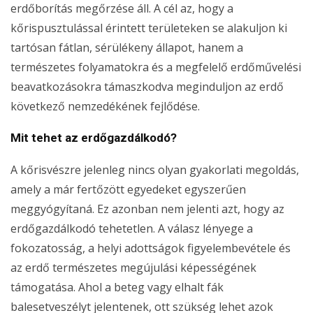
erdőborítás megőrzése áll. A cél az, hogy a
kőrispusztulással érintett területeken se alakuljon ki
tartósan fátlan, sérülékeny állapot, hanem a
természetes folyamatokra és a megfelelő erdőművelési
beavatkozásokra támaszkodva meginduljon az erdő
következő nemzedékének fejlődése.
Mit tehet az erdőgazdálkodó?
A kőrisvészre jelenleg nincs olyan gyakorlati megoldás,
amely a már fertőzött egyedeket egyszerűen
meggyógyítaná. Ez azonban nem jelenti azt, hogy az
erdőgazdálkodó tehetetlen. A válasz lényege a
fokozatosság, a helyi adottságok figyelembevétele és
az erdő természetes megújulási képességének
támogatása. Ahol a beteg vagy elhalt fák
balesetveszélyt jelentenek, ott szükség lehet azok