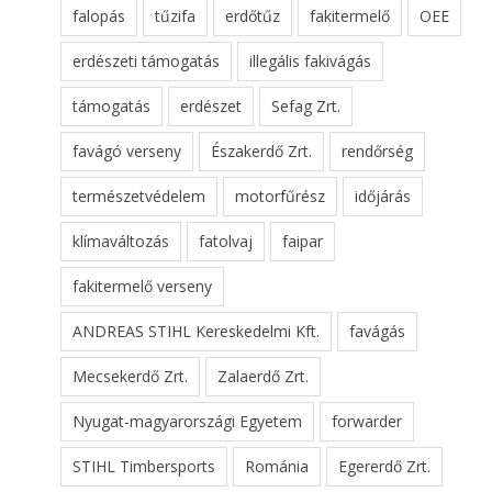
falopás
tűzifa
erdőtűz
fakitermelő
OEE
erdészeti támogatás
illegális fakivágás
támogatás
erdészet
Sefag Zrt.
favágó verseny
Északerdő Zrt.
rendőrség
természetvédelem
motorfűrész
időjárás
klímaváltozás
fatolvaj
faipar
fakitermelő verseny
ANDREAS STIHL Kereskedelmi Kft.
favágás
Mecsekerdő Zrt.
Zalaerdő Zrt.
Nyugat-magyarországi Egyetem
forwarder
STIHL Timbersports
Románia
Egererdő Zrt.