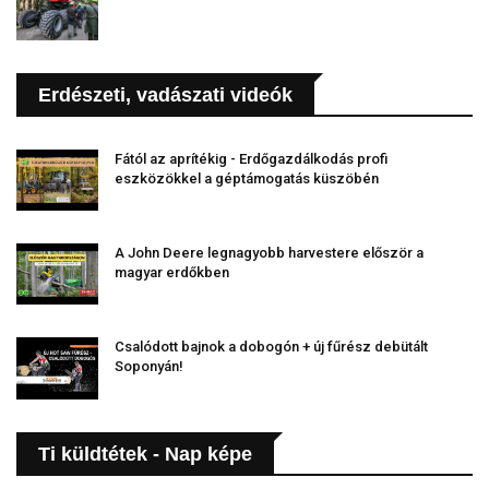
Erdészeti, vadászati videók
Fától az aprítékig - Erdőgazdálkodás profi
eszközökkel a géptámogatás küszöbén
A John Deere legnagyobb harvestere először a
magyar erdőkben
Csalódott bajnok a dobogón + új fűrész debütált
Soponyán!
Ti küldtétek - Nap képe