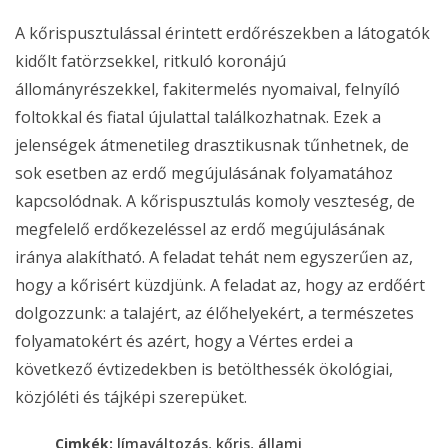
A kőrispusztulással érintett erdőrészekben a látogatók
kidőlt fatörzsekkel, ritkuló koronájú
állományrészekkel, fakitermelés nyomaival, felnyíló
foltokkal és fiatal újulattal találkozhatnak. Ezek a
jelenségek átmenetileg drasztikusnak tűnhetnek, de
sok esetben az erdő megújulásának folyamatához
kapcsolódnak. A kőrispusztulás komoly veszteség, de
megfelelő erdőkezeléssel az erdő megújulásának
iránya alakítható. A feladat tehát nem egyszerűen az,
hogy a kőrisért küzdjünk. A feladat az, hogy az erdőért
dolgozzunk: a talajért, az élőhelyekért, a természetes
folyamatokért és azért, hogy a Vértes erdei a
következő évtizedekben is betölthessék ökológiai,
közjóléti és tájképi szerepüket.
,
,
Cimkék:
límaváltozás
kőris
állami