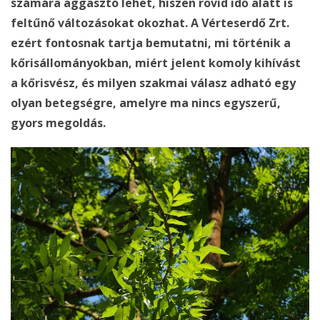
számára aggasztó lehet, hiszen rövid idő alatt is
feltűnő változásokat okozhat. A Vérteserdő Zrt.
ezért fontosnak tartja bemutatni, mi történik a
kőrisállományokban, miért jelent komoly kihívást
a kőrisvész, és milyen szakmai válasz adható egy
olyan betegségre, amelyre ma nincs egyszerű,
gyors megoldás.