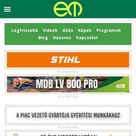
Legfrissebb
Videók
Állás
Képek
Programok
Blog
Hasznos
Kapcsolat
h i r d e t é s
h i r d e t é s
h i r d e t é s