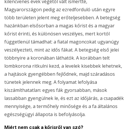
kilencvenes évek végétől vált ismertté,
Magyarországon pedig az ezredforduló után egyre
több területen jelent meg erőteljesebben. A betegség
hazánkban elsősorban a magas kőrist és a magyar
kőrist érinti, és különösen veszélyes, mert kortól
függetlenül támadhat: a fiatal magoncokat ugyanúgy
veszélyezteti, mint az idős fákat. A betegség első jelei
többnyire a koronában láthatók. A korábban telt
lombkorona ritkulni kezd, a levelek kisebbek lehetnek,
a hajtások gyengébben fejlődnek, majd száradásos
tünetek jelennek meg. A folyamat lefolyása
kiszámíthatatlan: egyes fák gyorsabban, mások
lassabban gyengülnek le, és ezt az időjárás, a csapadék
mennyisége, a termőhely minősége és a fa általános
egészségügyi állapota is befolyásolja.
Miért nem csak a kőrisről van szó?