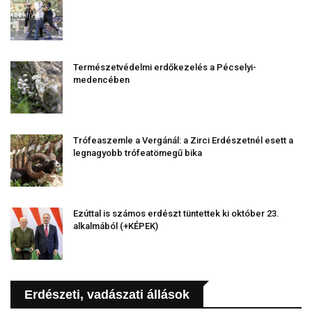
Természetvédelmi erdőkezelés a Pécselyi-
medencében
Trófeaszemle a Vergánál: a Zirci Erdészetnél esett a
legnagyobb trófeatömegű bika
Ezúttal is számos erdészt tüntettek ki október 23.
alkalmából (+KÉPEK)
Erdészeti, vadászati állások