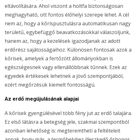
eltávolítására. Ahol viszont a holtfa biztonságosan
meghagyható, ott fontos élőhelyi szerepe lehet. A cél
nem az, hogy a kőrispusztulásra automatikusan nagy
területű, egybefüggő beavatkozásokkal válaszoljunk,
hanem az, hogy a kezelések igazodjanak az adott
erdőrész sajátosságaihoz. Különösen fontosak azok a
kőrisek, amelyek a fertőzött állományokban is
egészségesnek vagy ellenállóbbnak tűnnek. Ezek az
egyedek értékesek lehetnek a jövő szempontjából,
ezért megőrzésük kiemelt fontosságú.
Az erdő megújulásának alapjai
A kőrisek gyengülésével több fény jut az erdő talajára.
Ez első látásra a betegség jele, szakmai szempontból
azonban lehetőség is: megteremtheti a feltételeit
annak, hogy más, a termőhelyhez illeszkedő őshonos