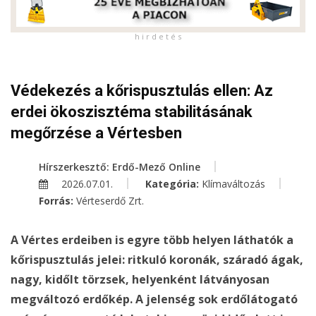
h i r d e t é s
Védekezés a kőrispusztulás ellen: Az
erdei ökoszisztéma stabilitásának
megőrzése a Vértesben
Hírszerkesztő: Erdő-Mező Online
2026.07.01.
Kategória:
Klímaváltozás
Forrás:
Vérteserdő Zrt.
A Vértes erdeiben is egyre több helyen láthatók a
kőrispusztulás jelei: ritkuló koronák, száradó ágak,
nagy, kidőlt törzsek, helyenként látványosan
megváltozó erdőkép. A jelenség sok erdőlátogató