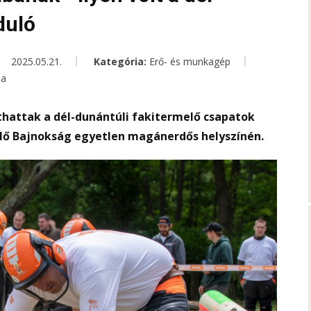
duló
2025.05.21.
Kategória:
Erő- és munkagép
ea
thattak a dél-dunántúli fakitermelő csapatok
elő Bajnokság egyetlen magánerdős helyszínén.