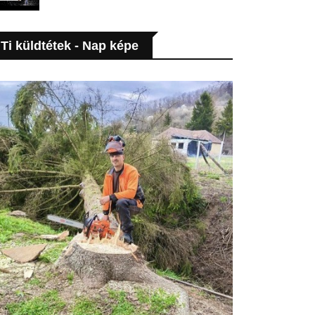
Ti küldtétek - Nap képe