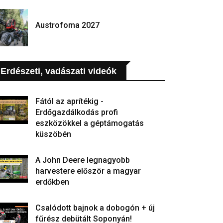
Austrofoma 2027
Erdészeti, vadászati videók
Fától az aprítékig -
Erdőgazdálkodás profi
eszközökkel a géptámogatás
küszöbén
A John Deere legnagyobb
harvestere először a magyar
erdőkben
Csalódott bajnok a dobogón + új
fűrész debütált Soponyán!