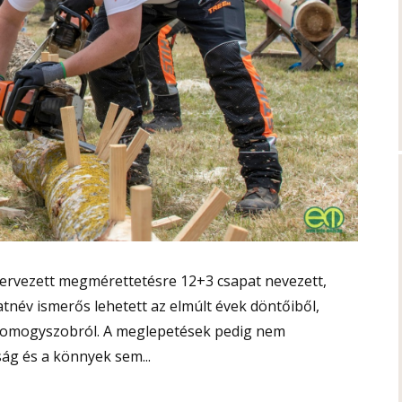
zervezett megmérettetésre 12+3 csapat nevezett,
tnév ismerős lehetett az elmúlt évek döntőiből,
 Somogyszobról. A meglepetések pedig nem
ág és a könnyek sem...