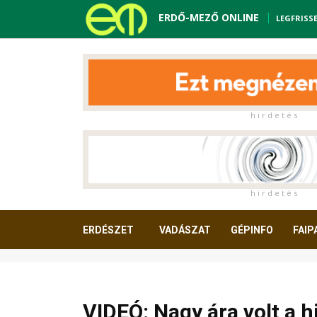
ERDŐ-MEZŐ ONLINE
LEGFRISS
h i r d e t é s
h i r d e t é s
ERDÉSZET
VADÁSZAT
GÉPINFO
FAIP
OLVASNIVALÓ
VIDEÓ: Nagy ára volt a hi