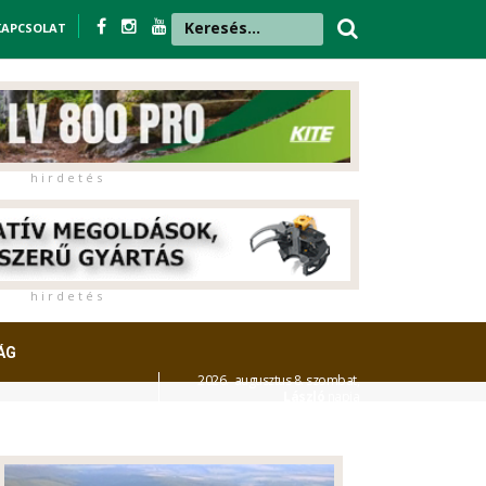
KAPCSOLAT
h i r d e t é s
h i r d e t é s
ÁG
2026. augusztus 8. szombat,
László
napja