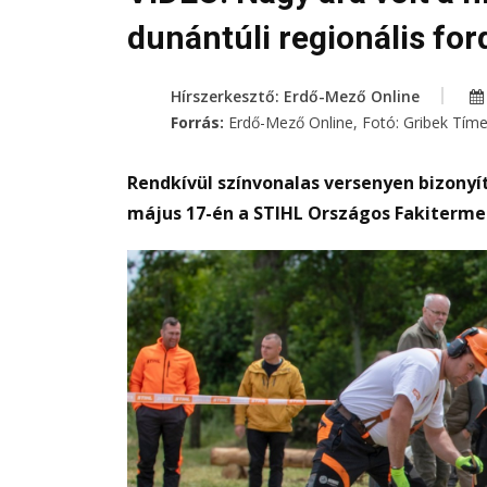
dunántúli regionális for
Hírszerkesztő: Erdő-Mező Online
Forrás:
Erdő-Mező Online, Fotó: Gribek Tím
Rendkívül színvonalas versenyen bizonyí
május 17-én a STIHL Országos Fakiterm