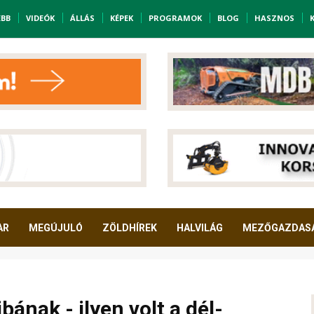
EBB
VIDEÓK
ÁLLÁS
KÉPEK
PROGRAMOK
BLOG
HASZNOS
AR
MEGÚJULÓ
ZÖLDHÍREK
HALVILÁG
MEZŐGAZDAS
bának - ilyen volt a dél-