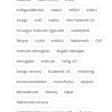
erdőgazdálkodás
vadász
NÉBIH
erdész
favágó
erdő
traktor
Pilisi Parkerdő Zrt.
Országos Erdészeti Egyesület
Székelyföld
falopás
tűzifa
erdőtűz
fakitermelő
OEE
erdészeti támogatás
illegális fakivágás
támogatás
erdészet
Sefag Zrt.
favágó verseny
Északerdő Zrt.
rendőrség
természetvédelem
motorfűrész
időjárás
klímaváltozás
fatolvaj
faipar
fakitermelő verseny