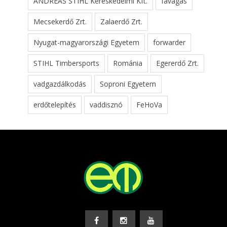
ANDREAS STIHL Kereskedelmi Kft.
favágás
Mecsekerdő Zrt.
Zalaerdő Zrt.
Nyugat-magyarországi Egyetem
forwarder
STIHL Timbersports
Románia
Egererdő Zrt.
vadgazdálkodás
Soproni Egyetem
erdőtelepítés
vaddisznó
FeHoVa