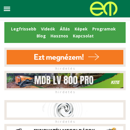
Legfrissebb
Videók
Állás
Képek
Programok
Blog
Hasznos
Kapcsolat
h i r d e t é s
h i r d e t é s
h i r d e t é s