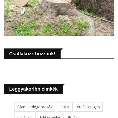
Csatlakozz hozzánk!
Leggyakoribb cimkék
állami erdőgazdaság
STIHL
erdészeti gép
vadászat
fakitermelés
Erdély