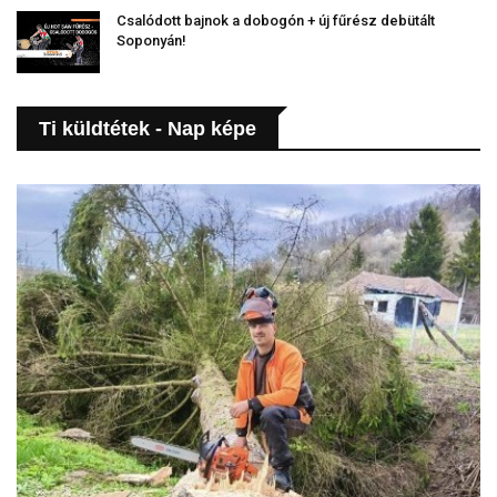
Csalódott bajnok a dobogón + új fűrész debütált
Soponyán!
Ti küldtétek - Nap képe