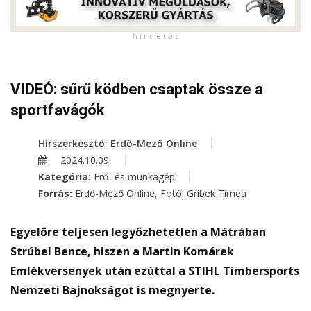
h i r d e t é s
VIDEÓ: sűrű ködben csaptak össze a
sportfavágók
Hírszerkesztő: Erdő-Mező Online
2024.10.09.
Kategória:
Erő- és munkagép
Forrás:
Erdő-Mező Online, Fotó: Gribek Tímea
Egyelőre teljesen legyőzhetetlen a Mátrában
Strúbel Bence, hiszen a Martin Komárek
Emlékversenyek után ezúttal a STIHL Timbersports
Nemzeti Bajnokságot is megnyerte.