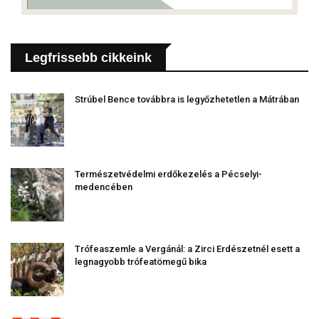
Legfrissebb cikkeink
Strúbel Bence továbbra is legyőzhetetlen a Mátrában
Természetvédelmi erdőkezelés a Pécselyi-
medencében
Trófeaszemle a Vergánál: a Zirci Erdészetnél esett a
legnagyobb trófeatömegű bika