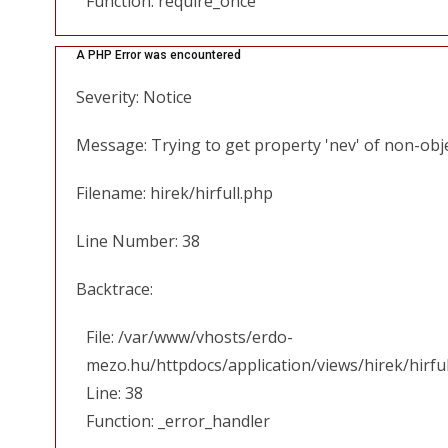
Function: require_once
A PHP Error was encountered
Severity: Notice
Message: Trying to get property 'nev' of non-obj
Filename: hirek/hirfull.php
Line Number: 38
Backtrace:
File: /var/www/vhosts/erdo-
mezo.hu/httpdocs/application/views/hirek/hirfu
Line: 38
Function: _error_handler