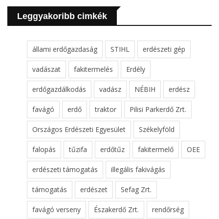
Leggyakoribb cimkék
állami erdőgazdaság
STIHL
erdészeti gép
vadászat
fakitermelés
Erdély
erdőgazdálkodás
vadász
NÉBIH
erdész
favágó
erdő
traktor
Pilisi Parkerdő Zrt.
Országos Erdészeti Egyesület
Székelyföld
falopás
tűzifa
erdőtűz
fakitermelő
OEE
erdészeti támogatás
illegális fakivágás
támogatás
erdészet
Sefag Zrt.
favágó verseny
Északerdő Zrt.
rendőrség