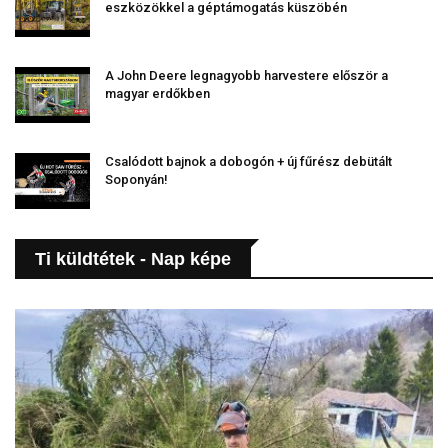
eszközökkel a géptámogatás küszöbén
A John Deere legnagyobb harvestere először a
magyar erdőkben
Csalódott bajnok a dobogón + új fűrész debütált
Soponyán!
Ti küldtétek - Nap képe