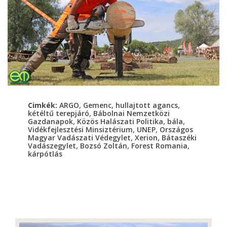
,
,
,
Cimkék:
ARGO
Gemenc
hullajtott agancs
,
kétéltű terepjáró
Bábolnai Nemzetközi
,
,
,
Gazdanapok
Közös Halászati Politika
bála
,
,
Vidékfejlesztési Minsiztérium
UNEP
Országos
,
,
Magyar Vadászati Védegylet
Xerion
Bátaszéki
,
,
,
Vadászegylet
Bozsó Zoltán
Forest Romania
kárpótlás