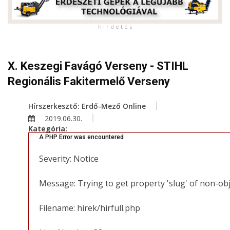
h i r d e t é s
X. Keszegi Favágó Verseny - STIHL
Regionális Fakitermelő Verseny
Hírszerkesztő: Erdő-Mező Online
2019.06.30.
Kategória:
A PHP Error was encountered
Severity: Notice
Message: Trying to get property 'slug' of non-ob
Filename: hirek/hirfull.php