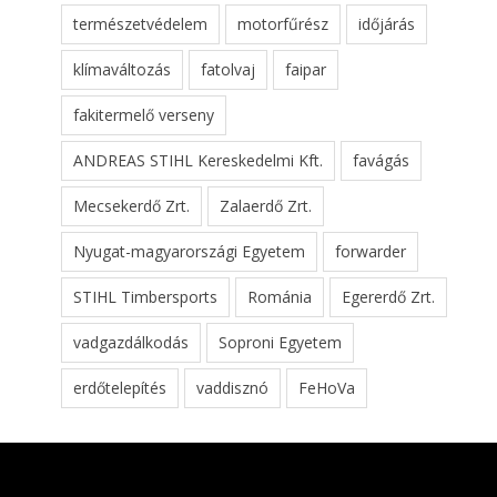
természetvédelem
motorfűrész
időjárás
klímaváltozás
fatolvaj
faipar
fakitermelő verseny
ANDREAS STIHL Kereskedelmi Kft.
favágás
Mecsekerdő Zrt.
Zalaerdő Zrt.
Nyugat-magyarországi Egyetem
forwarder
STIHL Timbersports
Románia
Egererdő Zrt.
vadgazdálkodás
Soproni Egyetem
erdőtelepítés
vaddisznó
FeHoVa