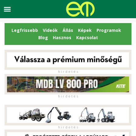
Legfrissebb
Videók
Állás
Képek
Programok
Blog
Hasznos
Kapcsolat
h i r d e t é s
h i r d e t é s
h i r d e t é s