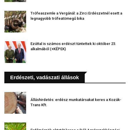
Trófeaszemle a Vergánál: a Zirci Erdészetnél esett a
legnagyobb trófeatömegű bika
Ezúttal is számos erdészt tüntettek ki október 23.
alkalmából (+KÉPEK)
Erdészeti, vadászati állások
Álláshirdetés: erdész munkatársakat keres a Kozák-
Trans Kft.