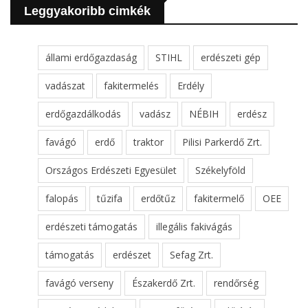
Leggyakoribb cimkék
állami erdőgazdaság
STIHL
erdészeti gép
vadászat
fakitermelés
Erdély
erdőgazdálkodás
vadász
NÉBIH
erdész
favágó
erdő
traktor
Pilisi Parkerdő Zrt.
Országos Erdészeti Egyesület
Székelyföld
falopás
tűzifa
erdőtűz
fakitermelő
OEE
erdészeti támogatás
illegális fakivágás
támogatás
erdészet
Sefag Zrt.
favágó verseny
Északerdő Zrt.
rendőrség