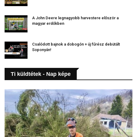
A John Deere legnagyobb harvestere először a
magyar erdőkben
Csalódott bajnok a dobogón + új fűrész debütált
Soponyán!
Ti küldtétek - Nap képe