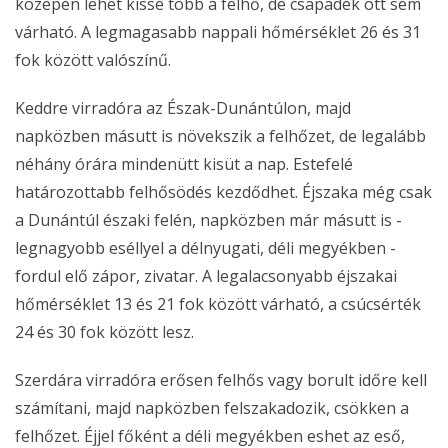
közepén lehet kissé több a felhő, de csapadék ott sem
várható. A legmagasabb nappali hőmérséklet 26 és 31
fok között valószínű.
Keddre virradóra az Észak-Dunántúlon, majd
napközben másutt is növekszik a felhőzet, de legalább
néhány órára mindenütt kisüt a nap. Estefelé
határozottabb felhősödés kezdődhet. Éjszaka még csak
a Dunántúl északi felén, napközben már másutt is -
legnagyobb eséllyel a délnyugati, déli megyékben -
fordul elő zápor, zivatar. A legalacsonyabb éjszakai
hőmérséklet 13 és 21 fok között várható, a csúcsérték
24 és 30 fok között lesz.
Szerdára virradóra erősen felhős vagy borult időre kell
számítani, majd napközben felszakadozik, csökken a
felhőzet. Éjjel főként a déli megyékben eshet az eső,