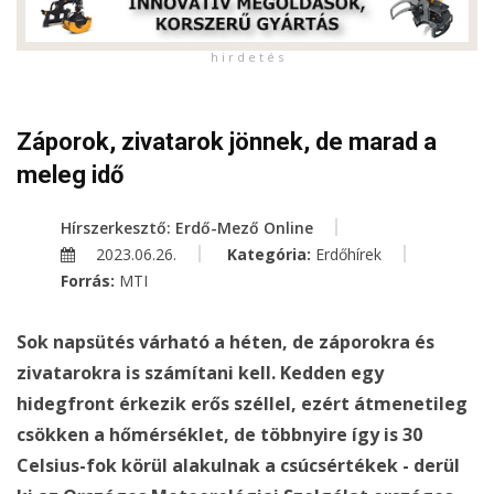
h i r d e t é s
Záporok, zivatarok jönnek, de marad a
meleg idő
Hírszerkesztő: Erdő-Mező Online
2023.06.26.
Kategória:
Erdőhírek
Forrás:
MTI
Sok napsütés várható a héten, de záporokra és
zivatarokra is számítani kell. Kedden egy
hidegfront érkezik erős széllel, ezért átmenetileg
csökken a hőmérséklet, de többnyire így is 30
Celsius-fok körül alakulnak a csúcsértékek - derül