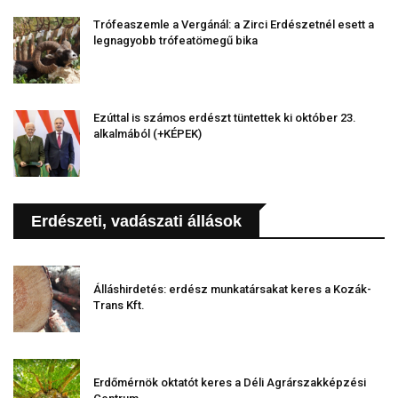
Trófeaszemle a Vergánál: a Zirci Erdészetnél esett a
legnagyobb trófeatömegű bika
Ezúttal is számos erdészt tüntettek ki október 23.
alkalmából (+KÉPEK)
Erdészeti, vadászati állások
Álláshirdetés: erdész munkatársakat keres a Kozák-
Trans Kft.
Erdőmérnök oktatót keres a Déli Agrárszakképzési