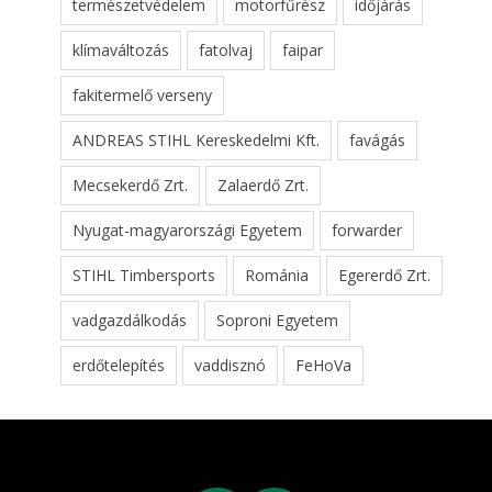
természetvédelem
motorfűrész
időjárás
klímaváltozás
fatolvaj
faipar
fakitermelő verseny
ANDREAS STIHL Kereskedelmi Kft.
favágás
Mecsekerdő Zrt.
Zalaerdő Zrt.
Nyugat-magyarországi Egyetem
forwarder
STIHL Timbersports
Románia
Egererdő Zrt.
vadgazdálkodás
Soproni Egyetem
erdőtelepítés
vaddisznó
FeHoVa