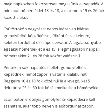
majd napközben fokozatosan megszűnik a csapadék. A
minimumhőmérséklet 13 és 18, a maximum 19 és 26 fok
között alakul.
Csütörtökön nagyrészt napos időre van kilátás
gomolyfelhő-képződéssel, főként északkeleten,
keleten fordulhat elő zápor, zivatar. A legalacsonyabb
éjszakai hőmérséklet 8 és 15, a legmagasabb nappali
hőmérséklet 21 és 28 fok között valószínű.
Pénteken sok napsütés mellett gomolyfelhők
képződnek, néhol zápor, zivatar is kialakulhat.
Reggelre 10 és 18 fok közé hűl le a levegő, késő
délutánra 25 és 30 fok közé emelkedik a hőmérséklet.
Szombaton erőteljes gomolyfelhő-képződésre kell
számítani, akár több helyen is előfordulhat zápor,