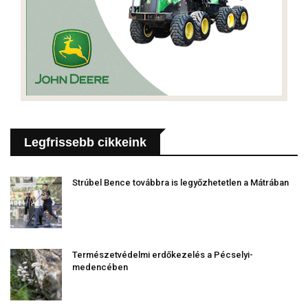
Legfrissebb cikkeink
Strúbel Bence továbbra is legyőzhetetlen a Mátrában
Természetvédelmi erdőkezelés a Pécselyi-
medencében