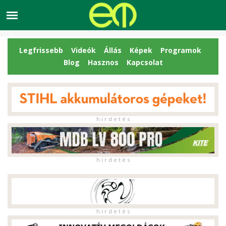
Legfrissebb
Videók
Állás
Képek
Programok
Blog
Hasznos
Kapcsolat
h i r d e t é s
h i r d e t é s
h i r d e t é s