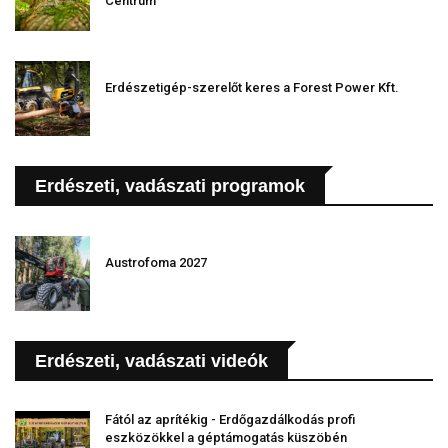
Centrum
Erdészetigép-szerelőt keres a Forest Power Kft.
Erdészeti, vadászati programok
Austrofoma 2027
Erdészeti, vadászati videók
Fától az aprítékig - Erdőgazdálkodás profi
eszközökkel a géptámogatás küszöbén