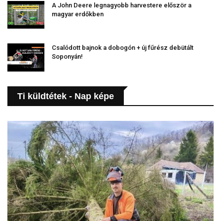
A John Deere legnagyobb harvestere először a
magyar erdőkben
Csalódott bajnok a dobogón + új fűrész debütált
Soponyán!
Ti küldtétek - Nap képe