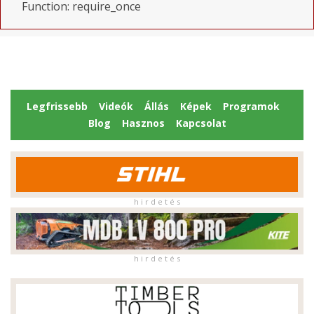
Function: require_once
Legfrissebb
Videók
Állás
Képek
Programok
Blog
Hasznos
Kapcsolat
h i r d e t é s
h i r d e t é s