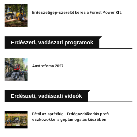
Erdészetigép-szerelőt keres a Forest Power Kft.
Erdészeti, vadászati programok
Austrofoma 2027
Erdészeti, vadászati videók
Fától az aprítékig - Erdőgazdálkodás profi
eszközökkel a géptámogatás küszöbén