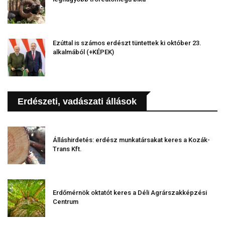
Ezúttal is számos erdészt tüntettek ki október 23.
alkalmából (+KÉPEK)
Erdészeti, vadászati állások
Álláshirdetés: erdész munkatársakat keres a Kozák-
Trans Kft.
Erdőmérnök oktatót keres a Déli Agrárszakképzési
Centrum