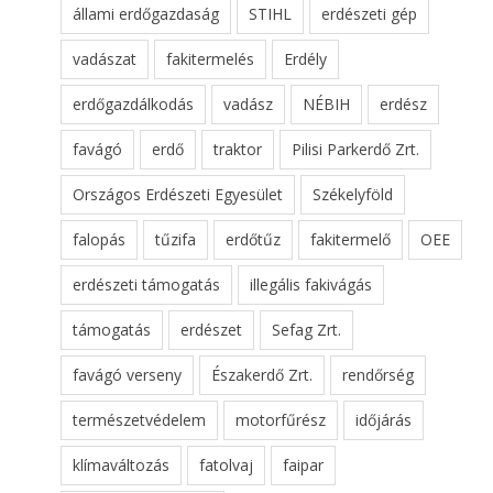
állami erdőgazdaság
STIHL
erdészeti gép
vadászat
fakitermelés
Erdély
erdőgazdálkodás
vadász
NÉBIH
erdész
favágó
erdő
traktor
Pilisi Parkerdő Zrt.
Országos Erdészeti Egyesület
Székelyföld
falopás
tűzifa
erdőtűz
fakitermelő
OEE
erdészeti támogatás
illegális fakivágás
támogatás
erdészet
Sefag Zrt.
favágó verseny
Északerdő Zrt.
rendőrség
természetvédelem
motorfűrész
időjárás
klímaváltozás
fatolvaj
faipar