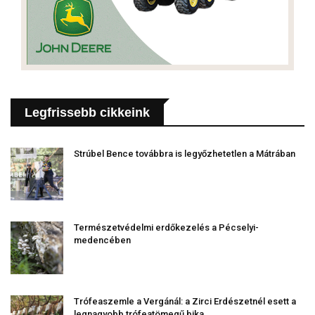
Legfrissebb cikkeink
Strúbel Bence továbbra is legyőzhetetlen a Mátrában
Természetvédelmi erdőkezelés a Pécselyi-
medencében
Trófeaszemle a Vergánál: a Zirci Erdészetnél esett a
legnagyobb trófeatömegű bika