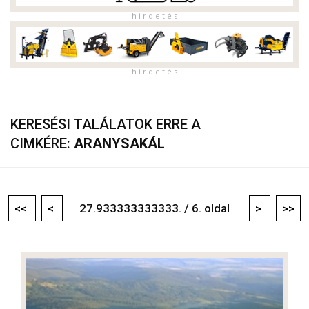
h i r d e t é s
h i r d e t é s
KERESÉSI TALÁLATOK ERRE A
CIMKÉRE:
ARANYSAKÁL
<<
<
27.933333333333. / 6. oldal
>
>>