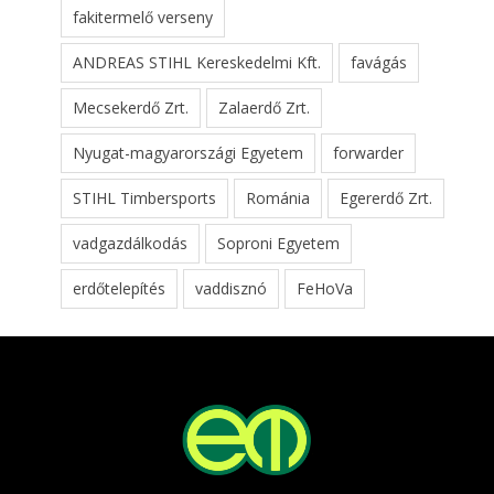
fakitermelő verseny
ANDREAS STIHL Kereskedelmi Kft.
favágás
Mecsekerdő Zrt.
Zalaerdő Zrt.
Nyugat-magyarországi Egyetem
forwarder
STIHL Timbersports
Románia
Egererdő Zrt.
vadgazdálkodás
Soproni Egyetem
erdőtelepítés
vaddisznó
FeHoVa