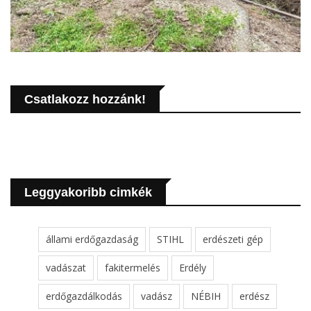
Csatlakozz hozzánk!
Leggyakoribb cimkék
állami erdőgazdaság
STIHL
erdészeti gép
vadászat
fakitermelés
Erdély
erdőgazdálkodás
vadász
NÉBIH
erdész