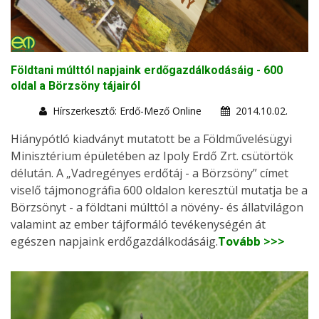
Földtani múlttól napjaink erdőgazdálkodásáig - 600
oldal a Börzsöny tájairól
Hírszerkesztő: Erdő-Mező Online
2014.10.02.
Hiánypótló kiadványt mutatott be a Földművelésügyi
Minisztérium épületében az Ipoly Erdő Zrt. csütörtök
délután. A „Vadregényes erdőtáj - a Börzsöny” címet
viselő tájmonográfia 600 oldalon keresztül mutatja be a
Börzsönyt - a földtani múlttól a növény- és állatvilágon
valamint az ember tájformáló tevékenységén át
egészen napjaink erdőgazdálkodásáig.
Tovább >>>