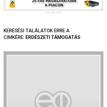
h i r d e t é s
KERESÉSI TALÁLATOK ERRE A
CIMKÉRE:
ERDÉSZETI TÁMOGATÁS