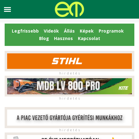
Legfrissebb
Videók
Állás
Képek
Programok
Blog
Hasznos
Kapcsolat
h i r d e t é s
h i r d e t é s
h i r d e t é s