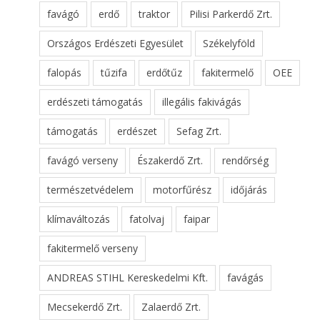
favágó
erdő
traktor
Pilisi Parkerdő Zrt.
Országos Erdészeti Egyesület
Székelyföld
falopás
tűzifa
erdőtűz
fakitermelő
OEE
erdészeti támogatás
illegális fakivágás
támogatás
erdészet
Sefag Zrt.
favágó verseny
Északerdő Zrt.
rendőrség
természetvédelem
motorfűrész
időjárás
klímaváltozás
fatolvaj
faipar
fakitermelő verseny
ANDREAS STIHL Kereskedelmi Kft.
favágás
Mecsekerdő Zrt.
Zalaerdő Zrt.