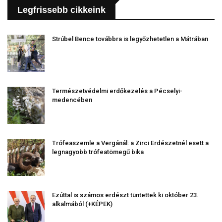
Legfrissebb cikkeink
Strúbel Bence továbbra is legyőzhetetlen a Mátrában
Természetvédelmi erdőkezelés a Pécselyi-
medencében
Trófeaszemle a Vergánál: a Zirci Erdészetnél esett a
legnagyobb trófeatömegű bika
Ezúttal is számos erdészt tüntettek ki október 23.
alkalmából (+KÉPEK)