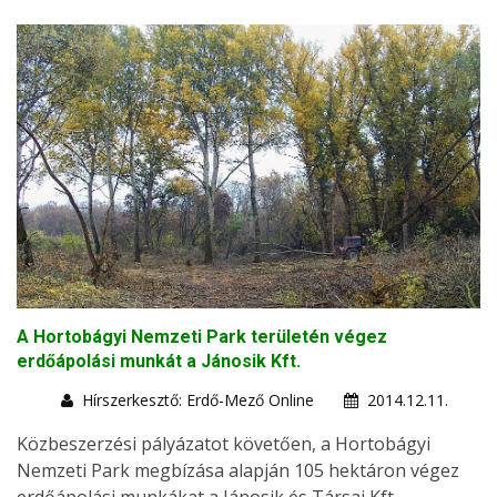
A Hortobágyi Nemzeti Park területén végez
erdőápolási munkát a Jánosik Kft.
Hírszerkesztő: Erdő-Mező Online
2014.12.11.
Közbeszerzési pályázatot követően, a Hortobágyi
Nemzeti Park megbízása alapján 105 hektáron végez
erdőápolási munkákat a Jánosik és Társai Kft.