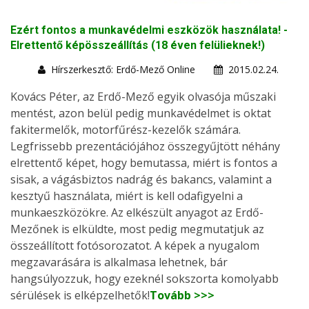
Ezért fontos a munkavédelmi eszközök használata! -
Elrettentő képösszeállítás (18 éven felülieknek!)
Hírszerkesztő: Erdő-Mező Online
2015.02.24.
Kovács Péter, az Erdő-Mező egyik olvasója műszaki
mentést, azon belül pedig munkavédelmet is oktat
fakitermelők, motorfűrész-kezelők számára.
Legfrissebb prezentációjához összegyűjtött néhány
elrettentő képet, hogy bemutassa, miért is fontos a
sisak, a vágásbiztos nadrág és bakancs, valamint a
kesztyű használata, miért is kell odafigyelni a
munkaeszközökre. Az elkészült anyagot az Erdő-
Mezőnek is elküldte, most pedig megmutatjuk az
összeállított fotósorozatot. A képek a nyugalom
megzavarására is alkalmasa lehetnek, bár
hangsúlyozzuk, hogy ezeknél sokszorta komolyabb
sérülések is elképzelhetők!
Tovább >>>