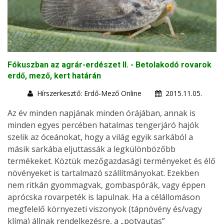
Fókuszban az agrár-erdészet II. - Betolakodó rovarok
erdő, mező, kert határán
Hírszerkesztő: Erdő-Mező Online
2015.11.05.
Az év minden napjának minden órájában, annak is
minden egyes percében hatalmas tengerjáró hajók
szelik az óceánokat, hogy a világ egyik sarkából a
másik sarkába eljuttassák a legkülönbözőbb
termékeket. Köztük mezőgazdasági terményeket és élő
növényeket is tartalmazó szállítmányokat. Ezekben
nem ritkán gyommagvak, gombaspórák, vagy éppen
aprócska rovarpeték is lapulnak. Ha a célállomáson
megfelelő környezeti viszonyok (tápnövény és/vagy
klíma) állnak rendelkezésre, a „potyautas”