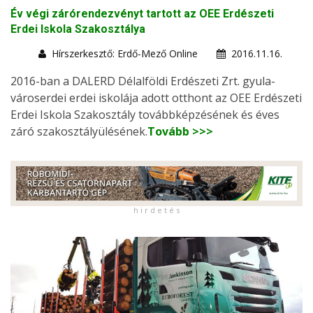
Év végi zárórendezvényt tartott az OEE Erdészeti
Erdei Iskola Szakosztálya
Hírszerkesztő: Erdő-Mező Online
2016.11.16.
2016-ban a DALERD Délalföldi Erdészeti Zrt. gyula-
városerdei erdei iskolája adott otthont az OEE Erdészeti
Erdei Iskola Szakosztály továbbképzésének és éves
záró szakosztályülésének.
Tovább >>>
h i r d e t é s