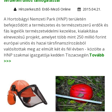
területén uniós támogatással
Hírszerkesztő: Erdő-Mező Online
2015.04.21.
A Hortobágyi Nemzeti Park (HNP) területén
befejeződött a természetes és természetszerű erdők és
fás legelők természetvédelmi kezelése, kialakítása
elnevezésű projekt, amelyet több mint 250 millió forint
európai uniós és hazai társfinanszírozásból
valósítottak meg az elmúlt két és fél évben - közölte a
HNP szakmai igazgatója kedden Tiszacsegén.
Tovább
>>>