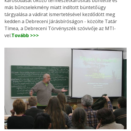
károsodását okozó természetkárosítás bűntette és
más bűncselekmény miatt indított büntetőügy
tárgyalása a vádirat ismertetésével kezdődött meg
kedden a Debreceni Járásbíróságon - közölte Tatár
Tímea, a Debreceni Törvényszék szóvivője az MTI-
vel.
Tovább >>>