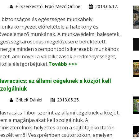
Hírszerkesztő: Erdő-Mező Online
2013.06.17.
 biztonságos és egészséges munkahely,
unkakörnyezet előfeltétele a hatékony és
övedelemező munkának. A munkavédelmi balesetek,
gészségkárosodás megelőzésére befektetett
nergia minden szempontból sikeresebb munkához
ezet, ami növeli a vállalkozások eredményességét,
itolja életgörbéjüket.
Tovább >>>
avracsics: az állami cégeknek a közjót kell
zolgálniuk
Gribek Dániel
2013.05.25.
avracsics Tibor szerint az állami cégeknek a közjót,
em a magánjavakat kell szolgálniuk. A
iniszterelnök-helyettes azon a sajtótájékoztatón
eszélt erről Veszprémben csütörtökön, amelyen