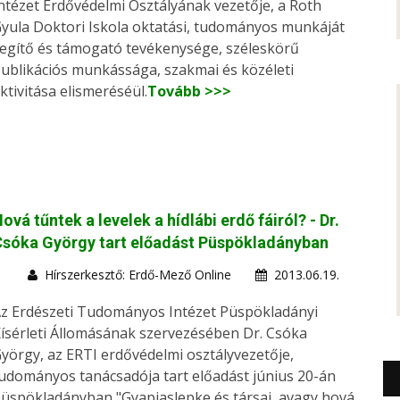
ntézet Erdővédelmi Osztályának vezetője, a Roth
yula Doktori Iskola oktatási, tudományos munkáját
egítő és támogató tevékenysége, széleskörű
ublikációs munkássága, szakmai és közéleti
ktivitása elismeréséül.
Tovább >>>
ová tűntek a levelek a hídlábi erdő fáiról? - Dr.
sóka György tart előadást Püspökladányban
Hírszerkesztő: Erdő-Mező Online
2013.06.19.
z Erdészeti Tudományos Intézet Püspökladányi
ísérleti Állomásának szervezésében Dr. Csóka
yörgy, az ERTI erdővédelmi osztályvezetője,
udományos tanácsadója tart előadást június 20-án
üspökladányban "Gyapjaslepke és társai, avagy hová