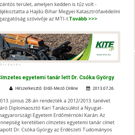
zántós terület, amelyen kedden is tűz volt -
ájékoztatta a Hajdú-Bihar Megyei Katasztrófavédelmi
gazgatóság szóvivője az MTI-t.
Tovább >>>
h i r d e t é s
ímzetes egyetemi tanár lett Dr. Csóka György
Hírszerkesztő: Erdő-Mező Online
2013.07.26.
013. június 28-án rendezték a 2012/2013. tanévet
áró Diplomaosztó Kari Tanácsülést a Nyugat-
agyarországi Egyetem Erdőmérnöki Karán. Az
nnepség keretében címzetes egyetemi tanár címet
apott Dr. Csóka György az Erdészeti Tudományos