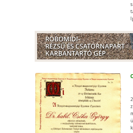
s
t
I
C
2
z
m
ü
k