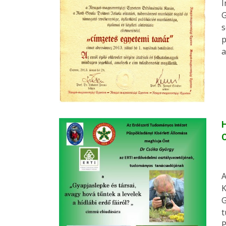
I
G
s
p
a
H
C
A
K
G
t
P