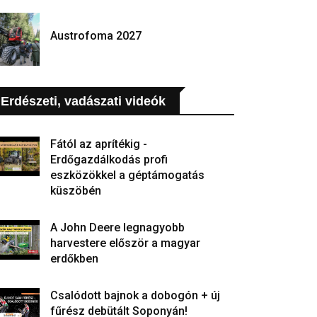
Austrofoma 2027
Erdészeti, vadászati videók
Fától az aprítékig -
Erdőgazdálkodás profi
eszközökkel a géptámogatás
küszöbén
A John Deere legnagyobb
harvestere először a magyar
erdőkben
Csalódott bajnok a dobogón + új
fűrész debütált Soponyán!