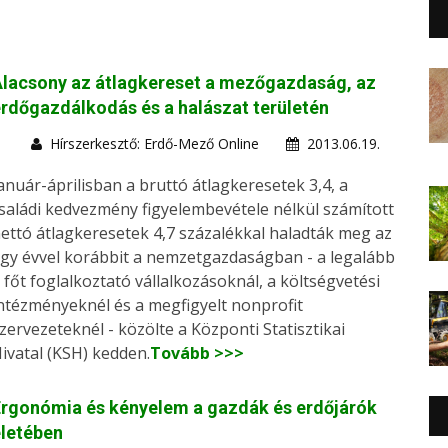
lacsony az átlagkereset a mezőgazdaság, az
rdőgazdálkodás és a halászat területén
Hírszerkesztő: Erdő-Mező Online
2013.06.19.
anuár-áprilisban a bruttó átlagkeresetek 3,4, a
saládi kedvezmény figyelembevétele nélkül számított
ettó átlagkeresetek 4,7 százalékkal haladták meg az
gy évvel korábbit a nemzetgazdaságban - a legalább
 főt foglalkoztató vállalkozásoknál, a költségvetési
ntézményeknél és a megfigyelt nonprofit
zervezeteknél - közölte a Központi Statisztikai
ivatal (KSH) kedden.
Tovább >>>
rgonómia és kényelem a gazdák és erdőjárók
letében