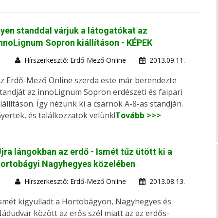
lyen standdal várjuk a látogatókat az
nnoLignum Sopron kiállításon - KÉPEK
Hírszerkesztő: Erdő-Mező Online
2013.09.11.
z Erdő-Mező Online szerda este már berendezte
tandját az innoLignum Sopron erdészeti és faipari
iállításon. Így nézünk ki a csarnok A-8-as standján.
yertek, és találkozzatok velünk!
Tovább >>>
jra lángokban az erdő - Ismét tűz ütött ki a
hortobágyi Nagyhegyes közelében
Hírszerkesztő: Erdő-Mező Online
2013.08.13.
smét kigyulladt a Hortobágyon, Nagyhegyes és
ádudvar között az erős szél miatt az az erdős-