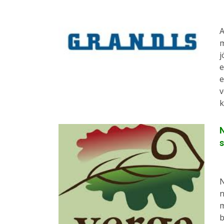
A
m
j
e
e
v
k
N
s
N
n
m
b