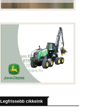
Legfrissebb cikkeink