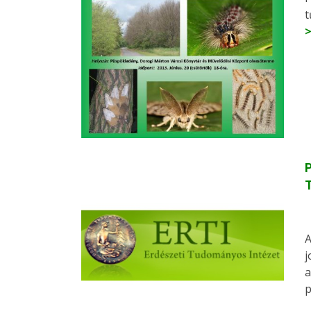
t
P
A
j
a
p