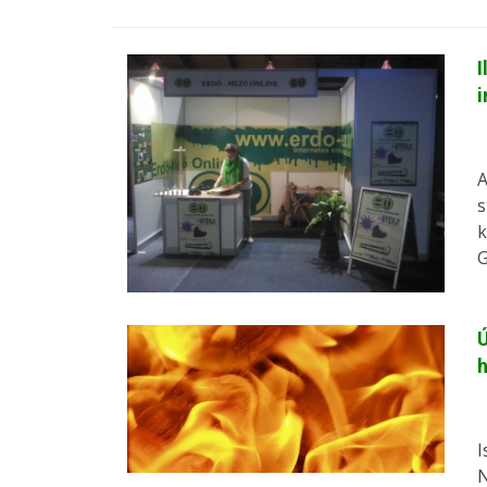
I
i
A
s
k
G
Ú
I
N