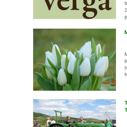
b
2
p
M
M
é
t
f
T
T