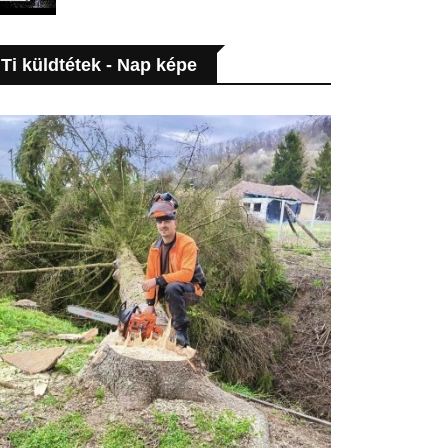
Ti küldtétek - Nap képe