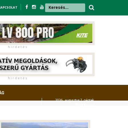
KAPCSOLAT
h i r d e t é s
h i r d e t é s
ÁG
2026. augusztus 7. péntek,
Ibolya
napja