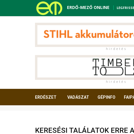
ERDŐ-MEZŐ ONLINE
LEGFRISS
h i r d e t é s
h i r d e t é s
ERDÉSZET
VADÁSZAT
GÉPINFO
FAIP
OLVASNIVALÓ
KERESÉSI TALÁLATOK ERRE 