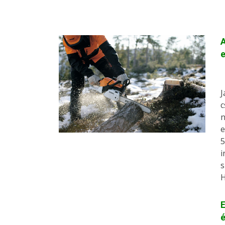
A
e
J
c
n
e
5
i
s
H
E
é