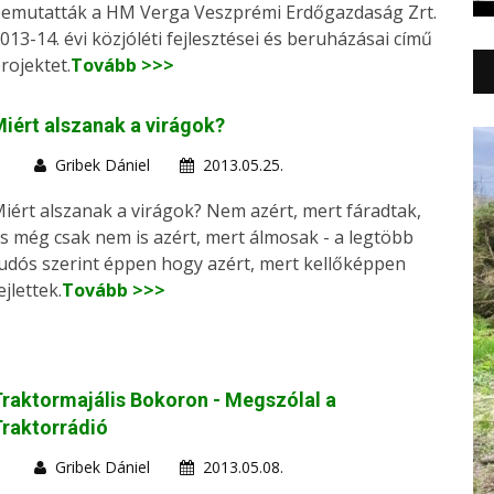
emutatták a HM Verga Veszprémi Erdőgazdaság Zrt.
013-14. évi közjóléti fejlesztései és beruházásai című
rojektet.
Tovább >>>
iért alszanak a virágok?
Gribek Dániel
2013.05.25.
iért alszanak a virágok? Nem azért, mert fáradtak,
s még csak nem is azért, mert álmosak - a legtöbb
udós szerint éppen hogy azért, mert kellőképpen
ejlettek.
Tovább >>>
raktormajális Bokoron - Megszólal a
raktorrádió
Gribek Dániel
2013.05.08.