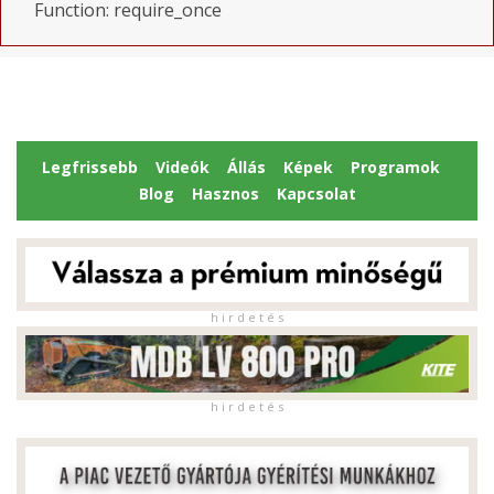
Function: require_once
Legfrissebb
Videók
Állás
Képek
Programok
Blog
Hasznos
Kapcsolat
h i r d e t é s
h i r d e t é s