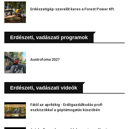
Erdészetigép-szerelőt keres a Forest Power Kft.
Erdészeti, vadászati programok
Austrofoma 2027
Erdészeti, vadászati videók
Fától az aprítékig - Erdőgazdálkodás profi
eszközökkel a géptámogatás küszöbén