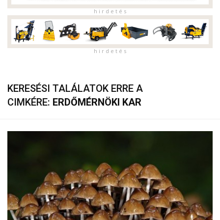
h i r d e t é s
h i r d e t é s
KERESÉSI TALÁLATOK ERRE A
CIMKÉRE:
ERDŐMÉRNÖKI KAR