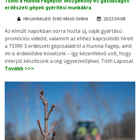
TERRI a Hunnia Fagéptől: Mozgékony és gazdaságos
erdészeti gépek gyérítési munkákra
Hírszerkesztő: Erdő-Mező Online
2022.04.08.
Az elmúlt napokban sorra hozta új, saját gyártású
promóciós videóit, valamint az ehhez kapcsolódó híreit
a TERRI 3 erdészeti gépcsaládról a Hunnia Fagép, amit
mi is érdeklődve követünk – így kézenfekvő volt, hogy
interjút készítsünk a cég ügyvezetőjével, Tóth Lajossal.
Tovább >>>