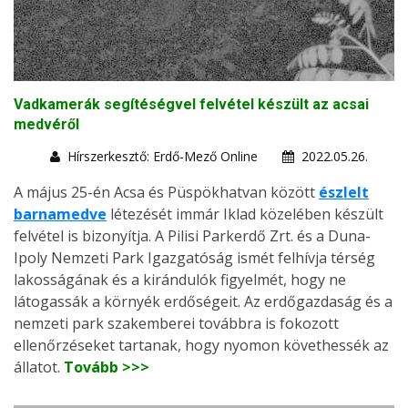
Vadkamerák segítéségvel felvétel készült az acsai
medvéről
Hírszerkesztő: Erdő-Mező Online
2022.05.26.
A május 25-én Acsa és Püspökhatvan között
észlelt
barnamedve
létezését immár Iklad közelében készült
felvétel is bizonyítja. A Pilisi Parkerdő Zrt. és a Duna-
Ipoly Nemzeti Park Igazgatóság ismét felhívja térség
lakosságának és a kirándulók figyelmét, hogy ne
látogassák a környék erdőségeit. Az erdőgazdaság és a
nemzeti park szakemberei továbbra is fokozott
ellenőrzéseket tartanak, hogy nyomon követhessék az
állatot.
Tovább >>>