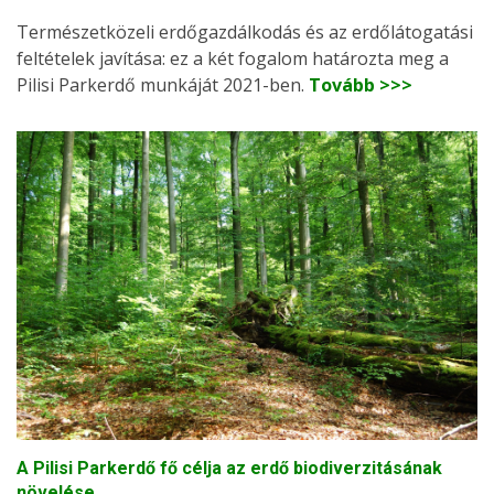
Természetközeli erdőgazdálkodás és az erdőlátogatási
feltételek javítása: ez a két fogalom határozta meg a
Pilisi Parkerdő munkáját 2021-ben.
Tovább >>>
A Pilisi Parkerdő fő célja az erdő biodiverzitásának
növelése