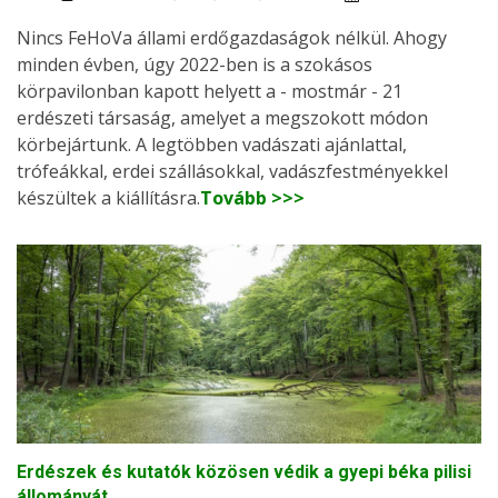
Nincs FeHoVa állami erdőgazdaságok nélkül. Ahogy
minden évben, úgy 2022-ben is a szokásos
körpavilonban kapott helyett a - mostmár - 21
erdészeti társaság, amelyet a megszokott módon
körbejártunk. A legtöbben vadászati ajánlattal,
trófeákkal, erdei szállásokkal, vadászfestményekkel
készültek a kiállításra.
Tovább >>>
Erdészek és kutatók közösen védik a gyepi béka pilisi
állományát