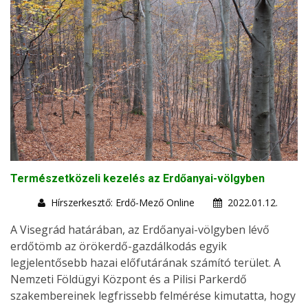
Természetközeli kezelés az Erdőanyai-völgyben
Hírszerkesztő: Erdő-Mező Online
2022.01.12.
A Visegrád határában, az Erdőanyai-völgyben lévő
erdőtömb az örökerdő-gazdálkodás egyik
legjelentősebb hazai előfutárának számító terület. A
Nemzeti Földügyi Központ és a Pilisi Parkerdő
szakembereinek legfrissebb felmérése kimutatta, hogy