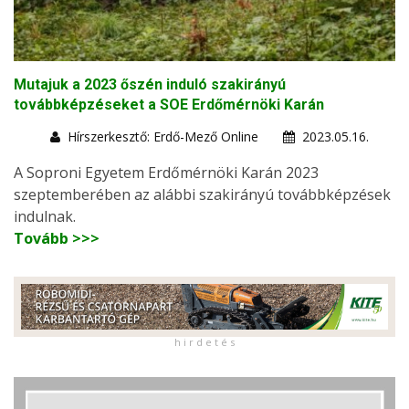
Mutajuk a 2023 őszén induló szakirányú
továbbképzéseket a SOE Erdőmérnöki Karán
Hírszerkesztő: Erdő-Mező Online
2023.05.16.
A Soproni Egyetem Erdőmérnöki Karán 2023
szeptemberében az alábbi szakirányú továbbképzések
indulnak.
Tovább >>>
h i r d e t é s