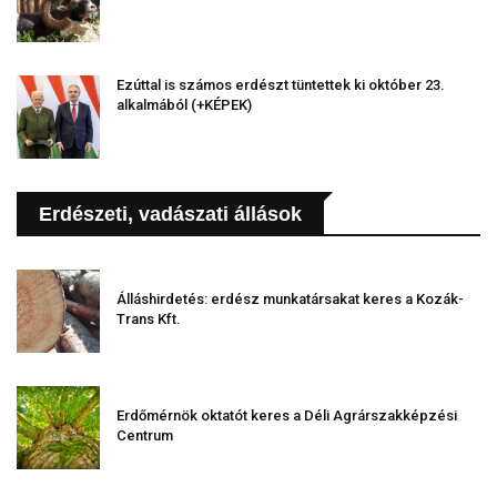
Ezúttal is számos erdészt tüntettek ki október 23.
alkalmából (+KÉPEK)
Erdészeti, vadászati állások
Álláshirdetés: erdész munkatársakat keres a Kozák-
Trans Kft.
Erdőmérnök oktatót keres a Déli Agrárszakképzési
Centrum