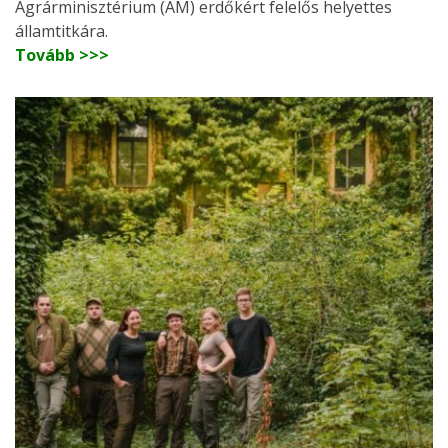
Agrárminisztérium (AM) erdőkért felelős helyettes
államtitkára.
Tovább >>>