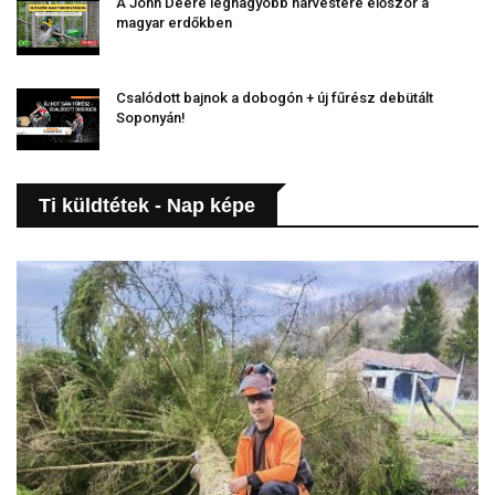
A John Deere legnagyobb harvestere először a
magyar erdőkben
Csalódott bajnok a dobogón + új fűrész debütált
Soponyán!
Ti küldtétek - Nap képe