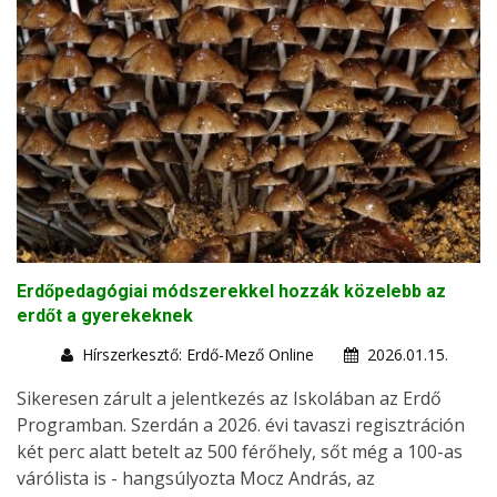
Erdőpedagógiai módszerekkel hozzák közelebb az
erdőt a gyerekeknek
Hírszerkesztő: Erdő-Mező Online
2026.01.15.
Sikeresen zárult a jelentkezés az Iskolában az Erdő
Programban. Szerdán a 2026. évi tavaszi regisztráción
két perc alatt betelt az 500 férőhely, sőt még a 100-as
várólista is - hangsúlyozta Mocz András, az