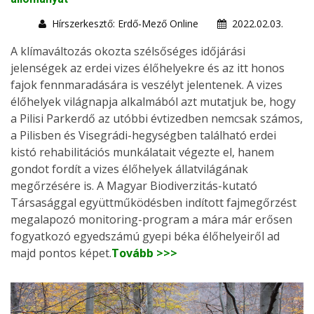
Hírszerkesztő: Erdő-Mező Online
2022.02.03.
A klímaváltozás okozta szélsőséges időjárási
jelenségek az erdei vizes élőhelyekre és az itt honos
fajok fennmaradására is veszélyt jelentenek. A vizes
élőhelyek világnapja alkalmából azt mutatjuk be, hogy
a Pilisi Parkerdő az utóbbi évtizedben nemcsak számos,
a Pilisben és Visegrádi-hegységben található erdei
kistó rehabilitációs munkálatait végezte el, hanem
gondot fordít a vizes élőhelyek állatvilágának
megőrzésére is. A Magyar Biodiverzitás-kutató
Társasággal együttműködésben indított fajmegőrzést
megalapozó monitoring-program a mára már erősen
fogyatkozó egyedszámú gyepi béka élőhelyeiről ad
majd pontos képet.
Tovább >>>