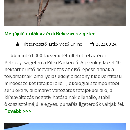
Megújuló erdők az érdi Beliczay-szigeten
Hírszerkesztő: Erdő-Mező Online
2022.03.24.
Több mint 61.000 facsemetét ültetett el az érdi
Beliczay-szigeten a Pilisi Parkerdő. A jelenleg közel 10
hektárt érintő beavatkozás az első lépése annak a
folyamatnak, amellyelaz eddig alacsony biodiverzitású –
mindössze két fafajból álló –, ökológiai szempontból
sérülékeny állományt változatos fafajokból álló, a
klímaváltozás negatív hatásainak ellenálló, stabil
ökoszisztémájú, elegyes, puhafás ligeterdők váltják fel.
Tovább >>>