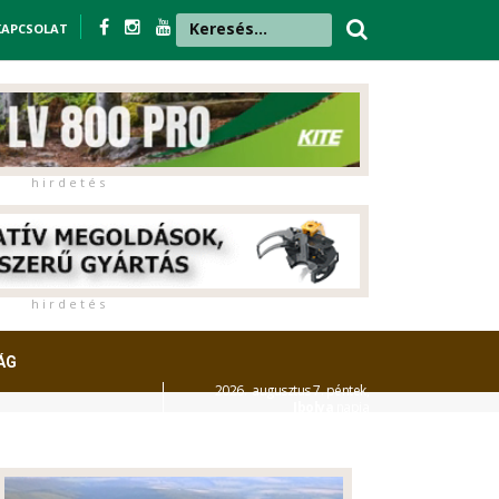
KAPCSOLAT
h i r d e t é s
h i r d e t é s
ÁG
2026. augusztus 7. péntek,
Ibolya
napja