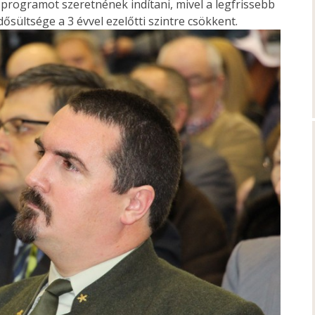
 programot szeretnének indítani, mivel a legfrissebb
ősültsége a 3 évvel ezelőtti szintre csökkent.