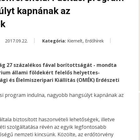
úlyt kapnának az
ek
,
2017.09.22.
Kategória:
Kiemelt
Erdőhírek
zág 27 százalékos fával borítottságát - mondta
ium állami földekért felelős helyettes-
i és Élelmiszeripari Kiállítás (OMÉK) Erdészeti
általa biztosított haszonvételi lehetőségek, illetve
éti szolgáltatása révén az egyik legfontosabb
őségű nemzeti kincsünk. Közölte, az erdőtörvény