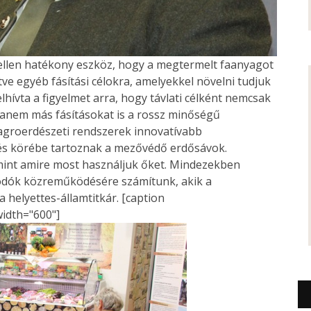
s ellen hatékony eszköz, hogy a megtermelt faanyagot
etve egyéb fásítási célokra, amelyekkel növelni tudjuk
lhívta a figyelmet arra, hogy távlati célként nemcsak
hanem más fásításokat is a rossz minőségű
agroerdészeti rendszerek innovatívabb
tés körébe tartoznak a mezővédő erdősávok.
mint amire most használjuk őket. Mindezekben
odók közreműködésére számítunk, akik a
 helyettes-államtitkár. [caption
width="600"]