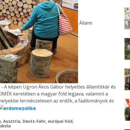
Állami
 A képen Ugron Ákos Gábor helyettes államtitkár és
OMÉK keretében a magyar föld legjava, valamint a
elyekbe természetesen az erdők, a faállományok és
,
,
,
,
a
Ausztria
Deutz-Fahr
európai hód
skola