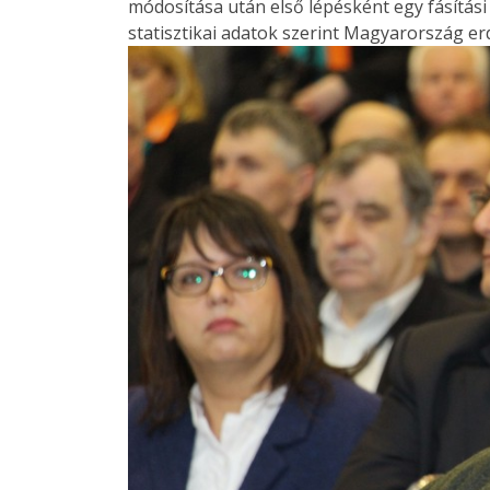
módosítása után első lépésként egy fásítási
statisztikai adatok szerint Magyarország erd