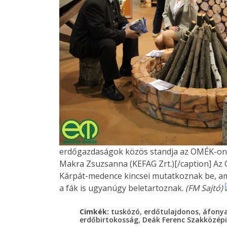
erdőgazdaságok közös standja az OMÉK-on -
Makra Zsuzsanna (KEFAG Zrt.)[/caption] Az 
Kárpát-medence kincsei mutatkoznak be, am
a fák is ugyanúgy beletartoznak.
(FM Sajtó)
,
,
Cimkék:
tuskózó
erdőtulajdonos
áfony
,
erdőbirtokosság
Deák Ferenc Szakközépi