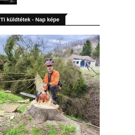
Ti küldtétek - Nap képe