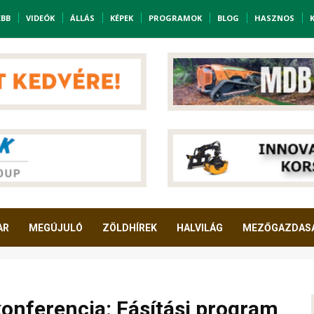
EBB
VIDEÓK
ÁLLÁS
KÉPEK
PROGRAMOK
BLOG
HASZNOS
AR
MEGÚJULÓ
ZÖLDHÍREK
HALVILÁG
MEZŐGAZDAS
onferencia: Fásítási program