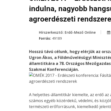
indulna, nagyobb hangs
agroerdészeti rendszer
Hírszerkesztő: Erdő-Mező Online
Forrás:
49189
Hosszú távú célunk, hogy elérjük az ors
Ugron Ákos, a Földművelésügyi Minisztér
államtitkára a 78. Országos Mezőgazdaság
Szakmai Konferenciáján.
A helyettes-államtitkár kiemelte, az erdő az 
számos egyéb közérdekű, védelmi, és közjól
természeti erőforrásunk, kiemelkedő jelent