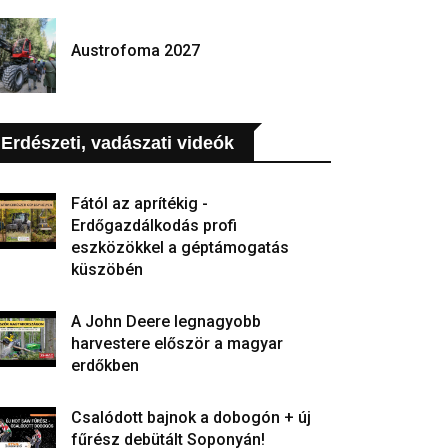
Austrofoma 2027
Erdészeti, vadászati videók
Fától az aprítékig -
Erdőgazdálkodás profi
eszközökkel a géptámogatás
küszöbén
A John Deere legnagyobb
harvestere először a magyar
erdőkben
Csalódott bajnok a dobogón + új
fűrész debütált Soponyán!