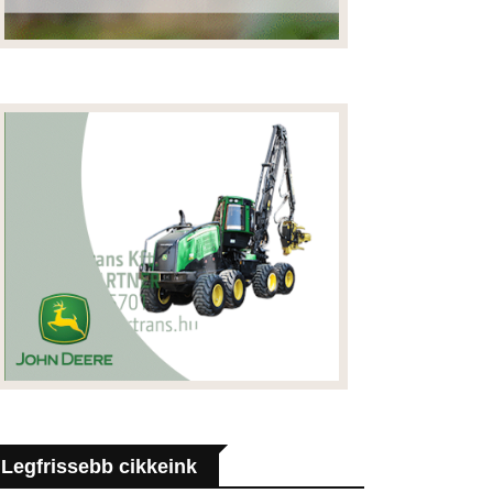
Legfrissebb cikkeink