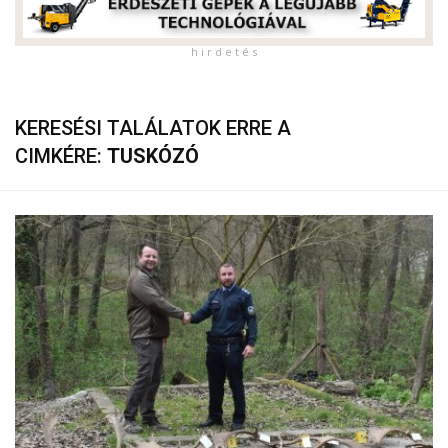
h i r d e t é s
KERESÉSI TALÁLATOK ERRE A
CIMKÉRE:
TUSKÓZÓ