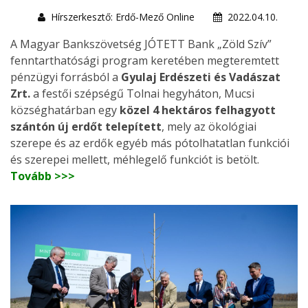
Hírszerkesztő: Erdő-Mező Online
2022.04.10.
A Magyar Bankszövetség JÓTETT Bank „Zöld Szív”
fenntarthatósági program keretében megteremtett
pénzügyi forrásból a
Gyulaj Erdészeti és Vadászat
Zrt.
a festői szépségű Tolnai hegyháton, Mucsi
községhatárban egy
közel 4 hektáros felhagyott
szántón új erdőt telepített
, mely az ökológiai
szerepe és az erdők egyéb más pótolhatatlan funkciói
és szerepei mellett, méhlegelő funkciót is betölt.
Tovább >>>