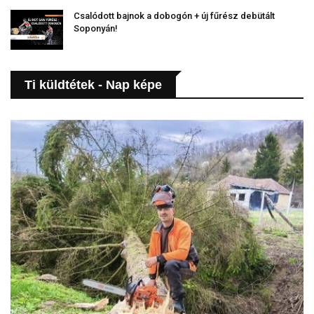
Csalódott bajnok a dobogón + új fűrész debütált
Soponyán!
Ti küldtétek - Nap képe