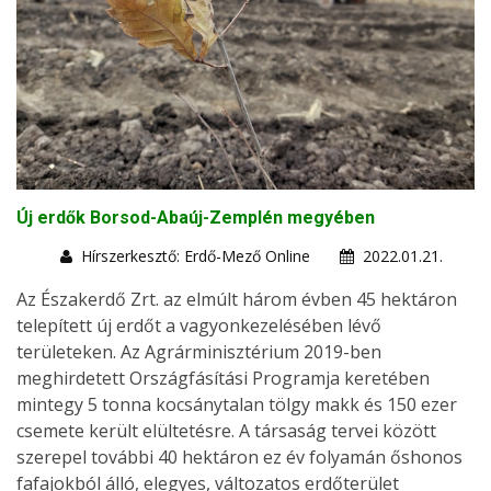
Új erdők Borsod-Abaúj-Zemplén megyében
Hírszerkesztő: Erdő-Mező Online
2022.01.21.
Az Északerdő Zrt. az elmúlt három évben 45 hektáron
telepített új erdőt a vagyonkezelésében lévő
területeken. Az Agrárminisztérium 2019-ben
meghirdetett Országfásítási Programja keretében
mintegy 5 tonna kocsánytalan tölgy makk és 150 ezer
csemete került elültetésre. A társaság tervei között
szerepel további 40 hektáron ez év folyamán őshonos
fafajokból álló, elegyes, változatos erdőterület