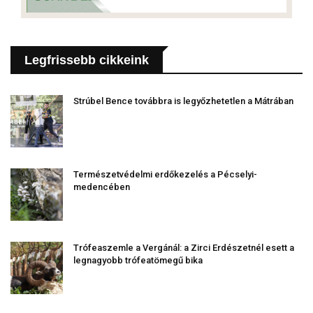
Legfrissebb cikkeink
Strúbel Bence továbbra is legyőzhetetlen a Mátrában
Természetvédelmi erdőkezelés a Pécselyi-
medencében
Trófeaszemle a Vergánál: a Zirci Erdészetnél esett a
legnagyobb trófeatömegű bika