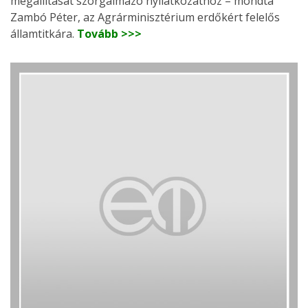
megállítását szorgalmazó nyilatkozathoz – mondta
Zambó Péter, az Agrárminisztérium erdőkért felelős
államtitkára.
Tovább >>>