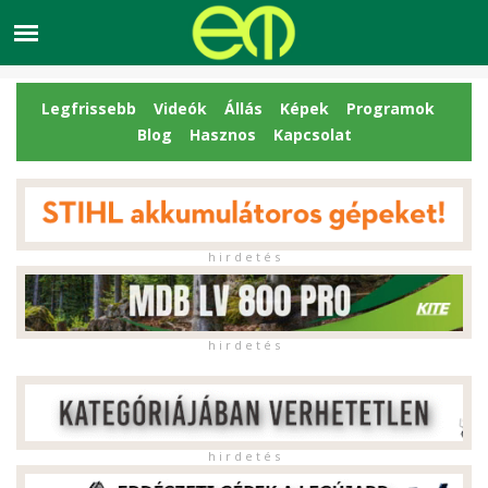
Legfrissebb
Videók
Állás
Képek
Programok
Blog
Hasznos
Kapcsolat
h i r d e t é s
h i r d e t é s
h i r d e t é s