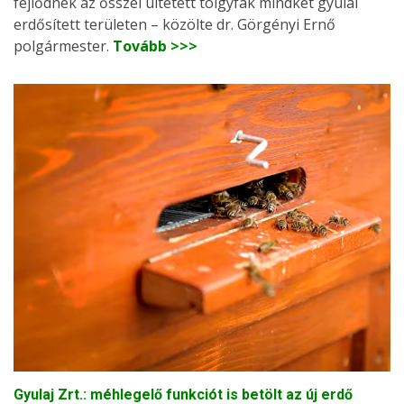
fejlődnek az ősszel ültetett tölgyfák mindkét gyulai
erdősített területen – közölte dr. Görgényi Ernő
polgármester.
Tovább >>>
Gyulaj Zrt.: méhlegelő funkciót is betölt az új erdő