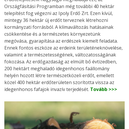
Országfásítási Programban még további 40 hektár
telepítést fog végezni az Ipoly Erdő Zrt. Ezen kívül,
mintegy 36 hektár új erdőt terveznek létrehozni
kormányzati forrásból. A klímaváltozás hatásainak
csökkentése és a természetes környezetünk
megóvása, gyarapítása az erdészek kiemelt feladata.
Ennek fontos eszköze az erdeink területéneknövelése,
valamint a természetességének, változatosságának
fokozása. Az erdőgazdaság az elmúlt bő évtizedben,
200 hektárt meghaladó idegenhonos faállomány
helyén hozott létre természetközeli erdőt, emellett
közel 400 hektár erdőterületen szorította vissza az
idegenhonos fafajok invazív terjedését.
Tovább >>>