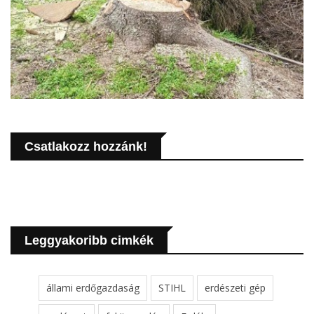
Csatlakozz hozzánk!
Leggyakoribb cimkék
állami erdőgazdaság
STIHL
erdészeti gép