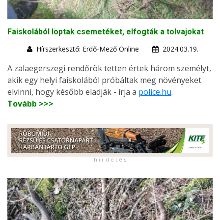
Faiskolából loptak csemetéket, elfogták a tolvajokat
Hírszerkesztő: Erdő-Mező Online
2024.03.19.
A zalaegerszegi rendőrök tetten értek három személyt,
akik egy helyi faiskolából próbáltak meg növényeket
elvinni, hogy később eladják - írja a
police.hu
.
Tovább >>>
h i r d e t é s