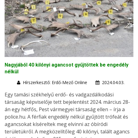
Nagyjából 40 kilónyi agancsot gyűjtöttek be engedély
nélkül
Hírszerkesztő: Erdő-Mező Online
2024.04.03.
Egy tamási székhelyű erdő- és vadgazdálkodási
társaság képviselője tett bejelentést 2024. március 28-
án egy hétfős, Pest vármegyei társaság ellen – írja a
police.hu. A férfiak engedély nélkül gyűjtött trófeát és
agancsokat kíséreltek meg elvinni az óbíródi
területükről. A megközelítőleg 40 kilónyi, talált agancs