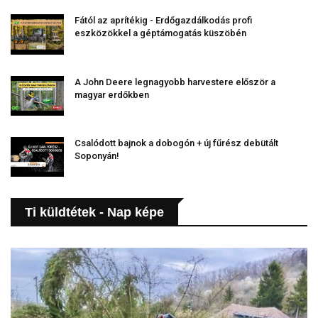
Fától az aprítékig - Erdőgazdálkodás profi
eszközökkel a géptámogatás küszöbén
A John Deere legnagyobb harvestere először a
magyar erdőkben
Csalódott bajnok a dobogón + új fűrész debütált
Soponyán!
Ti küldtétek - Nap képe