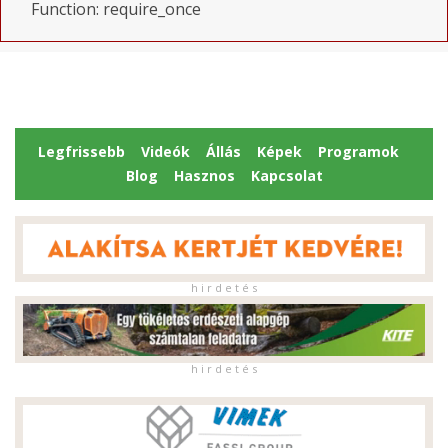
Function: require_once
Legfrissebb
Videók
Állás
Képek
Programok
Blog
Hasznos
Kapcsolat
h i r d e t é s
h i r d e t é s