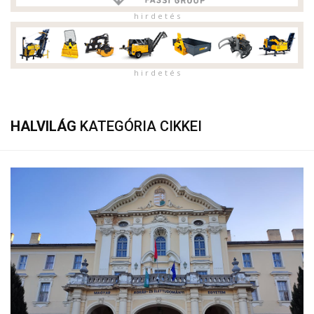
h i r d e t é s
h i r d e t é s
HALVILÁG
KATEGÓRIA CIKKEI