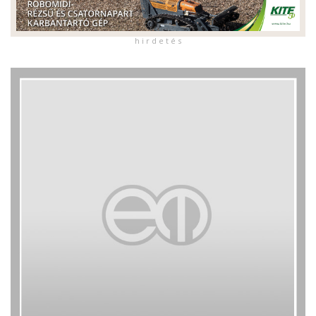
h i r d e t é s