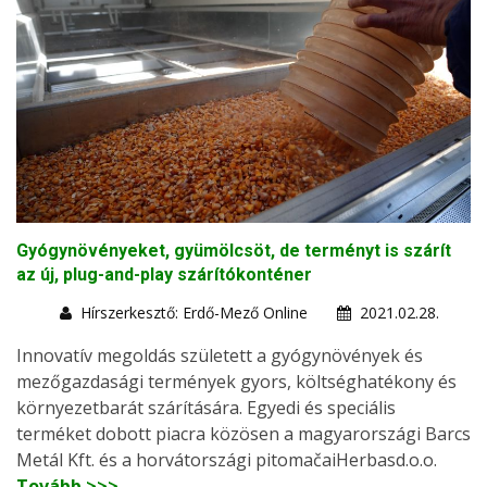
Gyógynövényeket, gyümölcsöt, de terményt is szárít
az új, plug-and-play szárítókonténer
Hírszerkesztő: Erdő-Mező Online
2021.02.28.
Innovatív megoldás született a gyógynövények és
mezőgazdasági termények gyors, költséghatékony és
környezetbarát szárítására. Egyedi és speciális
terméket dobott piacra közösen a magyarországi Barcs
Metál Kft. és a horvátországi pitomačaiHerbasd.o.o.
Tovább >>>