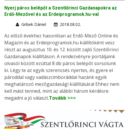
Nyerj páros belépőt a Szentlőrinci Gazdanapokra az
Erdő-Mezővel és az Erdeiprogramok.hu-val
Gribek Dániel
2018.08.02.
Az előző évekhez hasonlóan az Erdő-Mező Online és
Magazin és az Erdeiprogramok.hu kiállítóként vesz
részt az augusztus 10. és 12. között zajló Szentlőrinci
Gazdanapok kiállításon. A rendezvényre portáljaink
olvasói között ezúttal 8 db páros belépőt sorsolunk
ki. Légy te az egyik szerencsés nyertes, és gyere el
pároddal vagy vadászcimboráddal hazánk egyik
meghatározó mezőgazdasági kiállítására! Ehhez nem
kell mást tenned, mint az alábbi három kérdésre
megadni a jó választ.
Tovább >>>