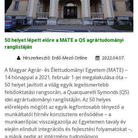
50 helyet lépett előre a MATE a QS agrártudományi
ranglistáján
Hírszerkesztő: Erdő-Mező Online
2022.04.07.
A Magyar Agrár- és Élettudományi Egyetem (MATE) –
14 hónappal a 2021. február 1-jei megalakulása óta –
50 helyet javított a világ egyik legelismertebb
felsőoktatási rangsorán, a Quacquarelli Symonds (QS)
idei agrártudományi ranglistáján. Az 50 helyes
előrelépés mögött az egyik legfontosabb tényező a
munkáltatói hírnév konzisztens erősödése – a
munkaerőpiac visszaigazolja az Egyetemen tavaly év
elején elindult integrációs és fejlesztési folyamatokat –,
a másik pedig az intézmény tudományos