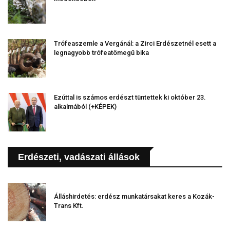
Trófeaszemle a Vergánál: a Zirci Erdészetnél esett a
legnagyobb trófeatömegű bika
Ezúttal is számos erdészt tüntettek ki október 23.
alkalmából (+KÉPEK)
Erdészeti, vadászati állások
Álláshirdetés: erdész munkatársakat keres a Kozák-
Trans Kft.