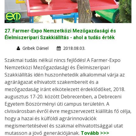
27. Farmer-Expo Nemzetközi Mezőgazdasági és
Élelmiszeripari Szakkiállítás - ahol a tudás érték
Gribek Dániel
2018.08.03.
Szakmai tudás nélkül nincs fejlődés! A Farmer-Expo
Nemzetközi Mezőgazdasági és Élelmiszeripari
Szakkiállítás idén huszonhetedik alkalommal várja az
agrárágazat elhivatott szakembereit és a
mezőgazdaság iránt elkötelezett érdeklődőket, 2018.
augusztus 17-20. között Debrecenben, a Debreceni
Egyetem Böszörményi úti campus területén. A
cívisvárosban évről évre megszervezett kiállítás fő célja,
hogy a hazai és külföldi agrárinnovációk
megismertetésével és szakmai elhivatottsággal utat
mutasson a jövő generációjának.
Tovább >>>