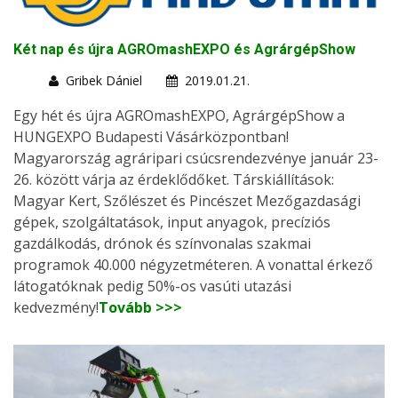
Két nap és újra AGROmashEXPO és AgrárgépShow
Gribek Dániel
2019.01.21.
Egy hét és újra AGROmashEXPO, AgrárgépShow a
HUNGEXPO Budapesti Vásárközpontban!
Magyarország agráripari csúcsrendezvénye január 23-
26. között várja az érdeklődőket. Társkiállítások:
Magyar Kert, Szőlészet és Pincészet Mezőgazdasági
gépek, szolgáltatások, input anyagok, precíziós
gazdálkodás, drónok és színvonalas szakmai
programok 40.000 négyzetméteren. A vonattal érkező
látogatóknak pedig 50%-os vasúti utazási
kedvezmény!
Tovább >>>