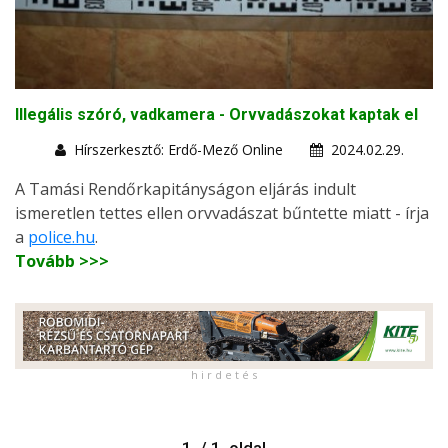
Illegális szóró, vadkamera - Orvvadászokat kaptak el
Hírszerkesztő: Erdő-Mező Online
2024.02.29.
A Tamási Rendőrkapitányságon eljárás indult
ismeretlen tettes ellen orvvadászat bűntette miatt - írja
a
police.hu
.
Tovább >>>
h i r d e t é s
1. / 1. oldal