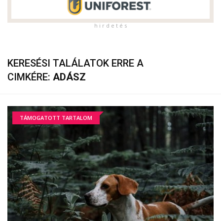
h i r d e t é s
KERESÉSI TALÁLATOK ERRE A
CIMKÉRE:
ADÁSZ
TÁMOGATOTT TARTALOM