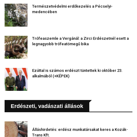
Természetvédelmi erdőkezelés a Pécselyi-
medencében
Trófeaszemle a Vergánál: a Zirci Erdészetnél esett a
legnagyobb trófeatömegű bika
Ezúttal is számos erdészt tüntettek ki október 23.
alkalmából (+KÉPEK)
Erdészeti, vadászati állások
Álláshirdetés: erdész munkatársakat keres a Kozák-
Trans Kft.