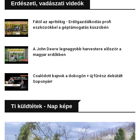
Erdészeti, vadászati videók
Fától az aprítékig - Erdőgazdálkodás profi
eszközökkel a géptámogatás küszöbén
A John Deere legnagyobb harvestere először a
magyar erdőkben
Csalódott bajnok a dobogón + új fűrész debütált
Soponyán!
Ti küldtétek - Nap képe