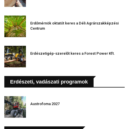
Erdőmérnök oktatót keres a Déli Agrárszakképzési
Centrum
Erdészetigép-szerelőt keres a Forest Power Kft.
Erdészeti, vadászati programok
Austrofoma 2027