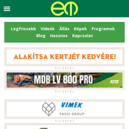
Legfrissebb
Videók
Állás
Képek
Programok
Blog
Hasznos
Kapcsolat
h i r d e t é s
h i r d e t é s
h i r d e t é s