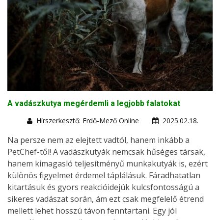
A vadászkutya megérdemli a legjobb falatokat
Hírszerkesztő: Erdő-Mező Online
2025.02.18.
Na persze nem az elejtett vadtól, hanem inkább a
PetChef-től! A vadászkutyák nemcsak hűséges társak,
hanem kimagasló teljesítményű munkakutyák is, ezért
különös figyelmet érdemel táplálásuk. Fáradhatatlan
kitartásuk és gyors reakcióidejük kulcsfontosságú a
sikeres vadászat során, ám ezt csak megfelelő étrend
mellett lehet hosszú távon fenntartani. Egy jól