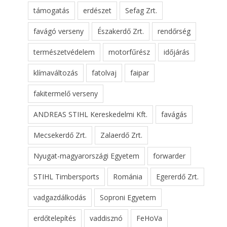
támogatás
erdészet
Sefag Zrt.
favágó verseny
Északerdő Zrt.
rendőrség
természetvédelem
motorfűrész
időjárás
klímaváltozás
fatolvaj
faipar
fakitermelő verseny
ANDREAS STIHL Kereskedelmi Kft.
favágás
Mecsekerdő Zrt.
Zalaerdő Zrt.
Nyugat-magyarországi Egyetem
forwarder
STIHL Timbersports
Románia
Egererdő Zrt.
vadgazdálkodás
Soproni Egyetem
erdőtelepítés
vaddisznó
FeHoVa