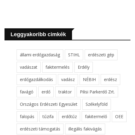
Leggyakoribb cimkék
állami erdőgazdaság
STIHL
erdészeti gép
vadászat
fakitermelés
Erdély
erdőgazdálkodás
vadász
NÉBIH
erdész
favágó
erdő
traktor
Pilisi Parkerdő Zrt.
Országos Erdészeti Egyesület
Székelyföld
falopás
tűzifa
erdőtűz
fakitermelő
OEE
erdészeti támogatás
illegális fakivágás