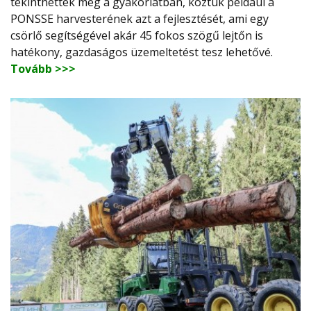
tekinthettek meg a gyakorlatban, köztük például a
PONSSE harvesterének azt a fejlesztését, ami egy
csörlő segítségével akár 45 fokos szögű lejtőn is
hatékony, gazdaságos üzemeltetést tesz lehetővé.
Tovább >>>