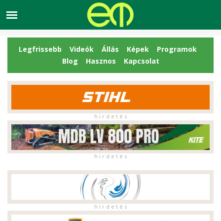
Legfrissebb
Videók
Állás
Képek
Programok
Blog
Hasznos
Kapcsolat
h i r d e t é s
h i r d e t é s
h i r d e t é s