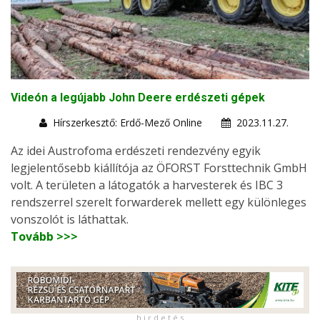
Videón a legújabb John Deere erdészeti gépek
Hírszerkesztő: Erdő-Mező Online
2023.11.27.
Az idei Austrofoma erdészeti rendezvény egyik
legjelentősebb kiállítója az ÖFORST Forsttechnik GmbH
volt. A területen a látogatók a harvesterek és IBC 3
rendszerrel szerelt forwarderek mellett egy különleges
vonszolót is láthattak.
Tovább >>>
h i r d e t é s