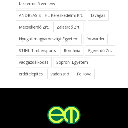
fakitermelő verseny
ANDREAS STIHL Kereskedelmi Kft.
favágás
Mecsekerdő Zrt.
Zalaerdő Zrt.
Nyugat-magyarországi Egyetem
forwarder
STIHL Timbersports
Románia
Egererdő Zrt.
vadgazdálkodás
Soproni Egyetem
erdőtelepítés
vaddisznó
FeHoVa