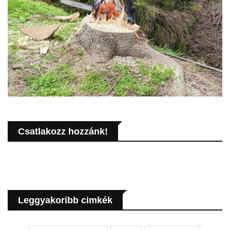
Csatlakozz hozzánk!
Leggyakoribb cimkék