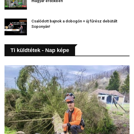
magyar erdőkben
Csalódott bajnok a dobogón + új fűrész debütált
Soponyán!
Ti küldtétek - Nap képe