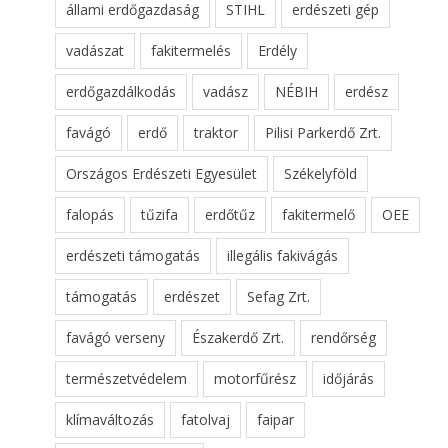
állami erdőgazdaság
STIHL
erdészeti gép
vadászat
fakitermelés
Erdély
erdőgazdálkodás
vadász
NÉBIH
erdész
favágó
erdő
traktor
Pilisi Parkerdő Zrt.
Országos Erdészeti Egyesület
Székelyföld
falopás
tűzifa
erdőtűz
fakitermelő
OEE
erdészeti támogatás
illegális fakivágás
támogatás
erdészet
Sefag Zrt.
favágó verseny
Északerdő Zrt.
rendőrség
természetvédelem
motorfűrész
időjárás
klímaváltozás
fatolvaj
faipar