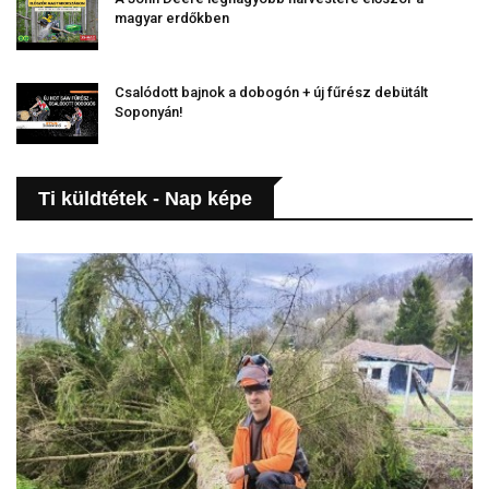
magyar erdőkben
Csalódott bajnok a dobogón + új fűrész debütált
Soponyán!
Ti küldtétek - Nap képe