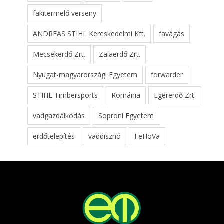
fakitermelő verseny
ANDREAS STIHL Kereskedelmi Kft.
favágás
Mecsekerdő Zrt.
Zalaerdő Zrt.
Nyugat-magyarországi Egyetem
forwarder
STIHL Timbersports
Románia
Egererdő Zrt.
vadgazdálkodás
Soproni Egyetem
erdőtelepítés
vaddisznó
FeHoVa