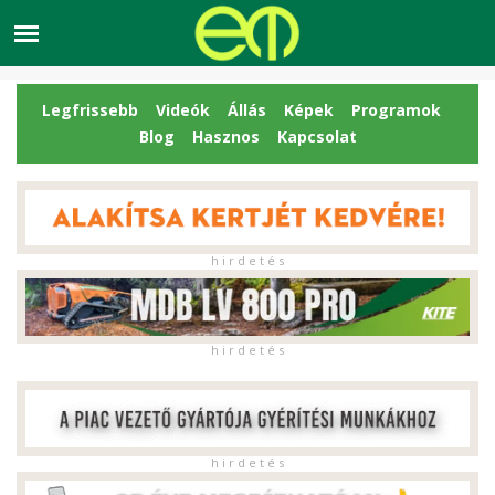
Legfrissebb
Videók
Állás
Képek
Programok
Blog
Hasznos
Kapcsolat
h i r d e t é s
h i r d e t é s
h i r d e t é s