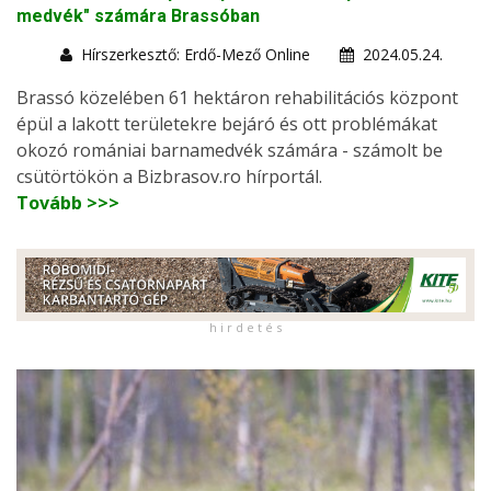
medvék" számára Brassóban
Hírszerkesztő: Erdő-Mező Online
2024.05.24.
Brassó közelében 61 hektáron rehabilitációs központ
épül a lakott területekre bejáró és ott problémákat
okozó romániai barnamedvék számára - számolt be
csütörtökön a Bizbrasov.ro hírportál.
Tovább >>>
h i r d e t é s