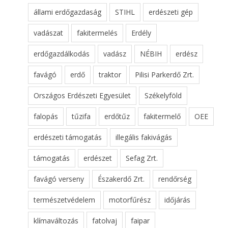
állami erdőgazdaság
STIHL
erdészeti gép
vadászat
fakitermelés
Erdély
erdőgazdálkodás
vadász
NÉBIH
erdész
favágó
erdő
traktor
Pilisi Parkerdő Zrt.
Országos Erdészeti Egyesület
Székelyföld
falopás
tűzifa
erdőtűz
fakitermelő
OEE
erdészeti támogatás
illegális fakivágás
támogatás
erdészet
Sefag Zrt.
favágó verseny
Északerdő Zrt.
rendőrség
természetvédelem
motorfűrész
időjárás
klímaváltozás
fatolvaj
faipar