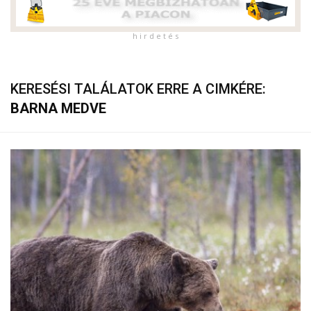
h i r d e t é s
KERESÉSI TALÁLATOK ERRE A CIMKÉRE:
BARNA MEDVE