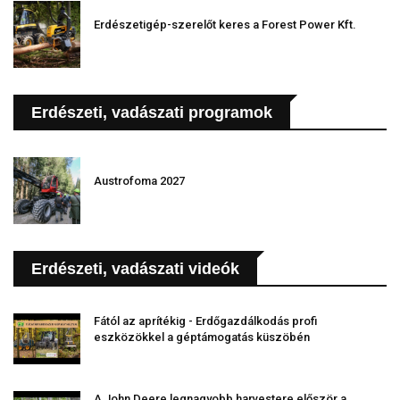
Erdészetigép-szerelőt keres a Forest Power Kft.
Erdészeti, vadászati programok
Austrofoma 2027
Erdészeti, vadászati videók
Fától az aprítékig - Erdőgazdálkodás profi
eszközökkel a géptámogatás küszöbén
A John Deere legnagyobb harvestere először a