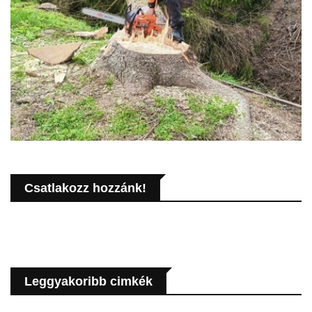
Csatlakozz hozzánk!
Leggyakoribb cimkék