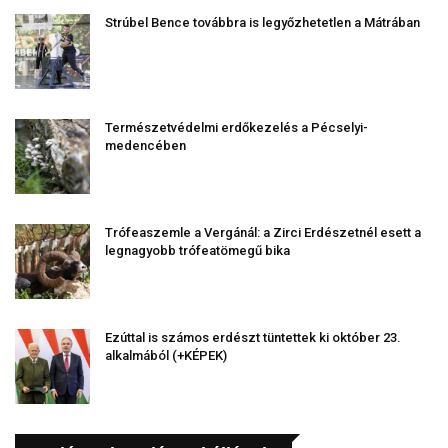
Strúbel Bence továbbra is legyőzhetetlen a Mátrában
Természetvédelmi erdőkezelés a Pécselyi-
medencében
Trófeaszemle a Vergánál: a Zirci Erdészetnél esett a
legnagyobb trófeatömegű bika
Ezúttal is számos erdészt tüntettek ki október 23.
alkalmából (+KÉPEK)