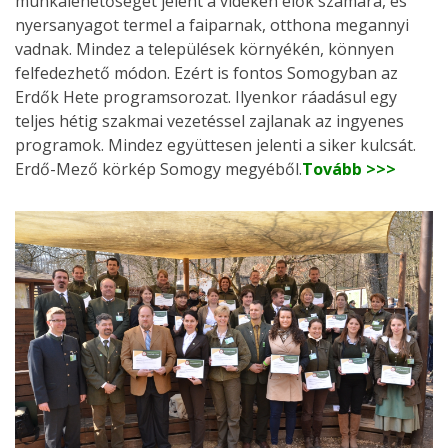
munkalehetőséget jelent a vidéken élők számára, és
nyersanyagot termel a faiparnak, otthona megannyi
vadnak. Mindez a települések környékén, könnyen
felfedezhető módon. Ezért is fontos Somogyban az
Erdők Hete programsorozat. Ilyenkor ráadásul egy
teljes hétig szakmai vezetéssel zajlanak az ingyenes
programok. Mindez együttesen jelenti a siker kulcsát.
Erdő-Mező körkép Somogy megyéből.
Tovább >>>