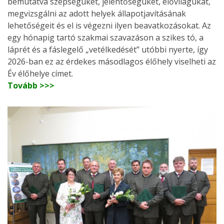
bemutatva szépségüket, jelentőségüket, élővilágukat,
megvizsgálni az adott helyek állapotjavításának
lehetőségeit és el is végezni ilyen beavatkozásokat. Az
egy hónapig tartó szakmai szavazáson a szikes tó, a
láprét és a fáslegelő „vetélkedését” utóbbi nyerte, így
2026-ban ez az érdekes másodlagos élőhely viselheti az
Év élőhelye címet.
Tovább >>>