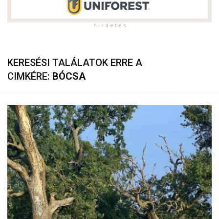
h i r d e t é s
KERESÉSI TALÁLATOK ERRE A
CIMKÉRE:
BÓCSA