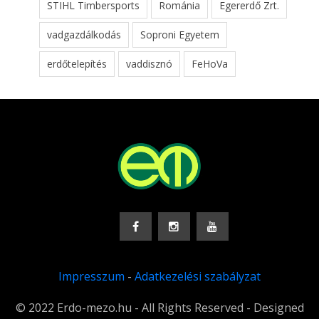
STIHL Timbersports
Románia
Egererdő Zrt.
vadgazdálkodás
Soproni Egyetem
erdőtelepítés
vaddisznó
FeHoVa
Impresszum
-
Adatkezelési szabályzat
© 2022 Erdo-mezo.hu - All Rights Reserved - Designed