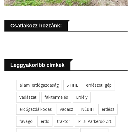
Csatlakozz hozzánk!
Leggyakoribb cimkék
állami erdőgazdaság
STIHL
erdészeti gép
vadászat
fakitermelés
Erdély
erdőgazdálkodás
vadász
NÉBIH
erdész
favágó
erdő
traktor
Pilisi Parkerdő Zrt.