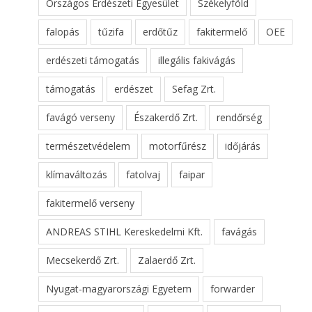
Országos Erdészeti Egyesület
Székelyföld
falopás
tűzifa
erdőtűz
fakitermelő
OEE
erdészeti támogatás
illegális fakivágás
támogatás
erdészet
Sefag Zrt.
favágó verseny
Északerdő Zrt.
rendőrség
természetvédelem
motorfűrész
időjárás
klímaváltozás
fatolvaj
faipar
fakitermelő verseny
ANDREAS STIHL Kereskedelmi Kft.
favágás
Mecsekerdő Zrt.
Zalaerdő Zrt.
Nyugat-magyarországi Egyetem
forwarder