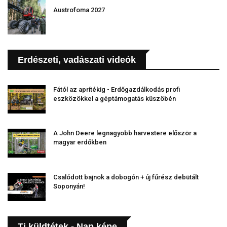
Austrofoma 2027
Erdészeti, vadászati videók
Fától az aprítékig - Erdőgazdálkodás profi
eszközökkel a géptámogatás küszöbén
A John Deere legnagyobb harvestere először a
magyar erdőkben
Csalódott bajnok a dobogón + új fűrész debütált
Soponyán!
Ti küldtétek - Nap képe