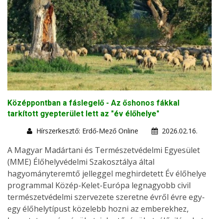
Középpontban a fáslegelő - Az őshonos fákkal
tarkított gyepterület lett az "év élőhelye"
Hírszerkesztő: Erdő-Mező Online
2026.02.16.
A Magyar Madártani és Természetvédelmi Egyesület
(MME) Élőhelyvédelmi Szakosztálya által
hagyományteremtő jelleggel meghirdetett Év élőhelye
programmal Közép-Kelet-Európa legnagyobb civil
természetvédelmi szervezete szeretne évről évre egy-
egy élőhelytípust közelebb hozni az emberekhez,