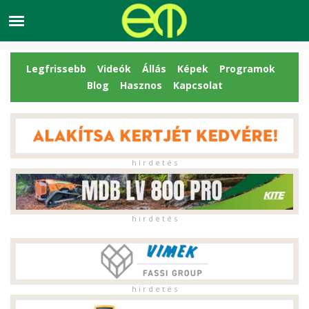
Legfrissebb
Videók
Állás
Képek
Programok
Blog
Hasznos
Kapcsolat
h i r d e t é s
h i r d e t é s
h i r d e t é s