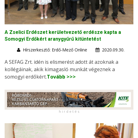
A Zselici Erdészet kerületvezető erdésze kapta a
Somogyi Erdőkért aranygyűrű kitüntetést
Hírszerkesztő: Erdő-Mező Online
2020.09.30.
A SEFAG Zrt. idén is elismerést adott át azoknak a
kollégáinak, akik kimagasló munkát végeznek a
somogyi erdőkért.
Tovább >>>
h i r d e t é s