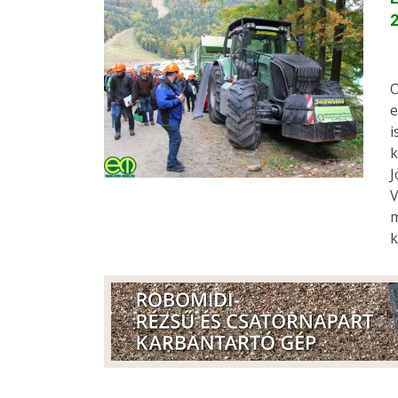
O
e
i
k
J
V
m
k