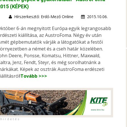
2015 (KÉPEK)
Hírszerkesztő: Erdő-Mező Online
2015.10.06.
któber 6-án megnyitott Európa egyik legrangosabb
rdészeti kiállítása, az AustroFoma. Négy év után
smét gépbemutatók várják a látogatókat a festői
örnyezetben a német és a cseh határ közelében.
ohn Deere, Ponsse, Komatsu, Hittner, Maxwald,
altra, Jenz, Fendt, Steyr, és még sorolhatnánk a
árkákat. Képek az osztrák AustroFoma erdészeti
iállításról!
Tovább >>>
h i r d e t é s