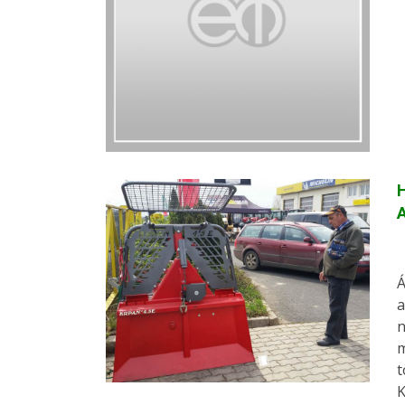
H
Á
a
n
m
t
K