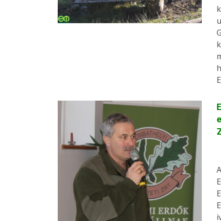
k
u
G
k
m
h
E
E
e
Z
A
E
E
E
i