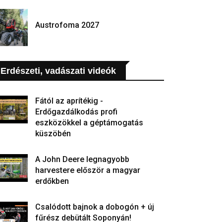
Austrofoma 2027
Erdészeti, vadászati videók
Fától az aprítékig -
Erdőgazdálkodás profi
eszközökkel a géptámogatás
küszöbén
A John Deere legnagyobb
harvestere először a magyar
erdőkben
Csalódott bajnok a dobogón + új
fűrész debütált Soponyán!