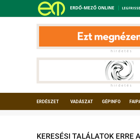
ERDŐ-MEZŐ ONLINE
LEGFRISS
h i r d e t é s
h i r d e t é s
ERDÉSZET
VADÁSZAT
GÉPINFO
FAIP
OLVASNIVALÓ
KERESÉSI TALÁLATOK ERRE 