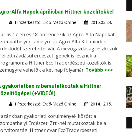
gro-Alfa Napok áprilisban Hittner közelítőkkel
Hírszerkesztő: Erdő-Mező Online
2015.03.24.
prilis 17-én és 18-án rendezik az Agro-Alfa Napokat
zombathelyen, amelyre az Agro-Alfa Kft. minden
rdeklődőt szeretettel vár. A mezőgazdasági eszközök
ellett ráadásul erdészeti gépek is lesznek a
rogramon; a Hittner EcoTrac erdészeti közelítők is
zemügyre vehetők a két nap folyamán.
Tovább >>>
 gyakorlatban is bemutatkoztak a Hittner
özelítőgépei (+VIDEÓ!)
Hírszerkesztő: Erdő-Mező Online
2014.12.15.
azánkban gyakorlati körülmények között a
zombathelyi Erdészeti Zrt.-nél mutatkoztak be a
orvátországi Hittner gyár EcoTrac erdészeti