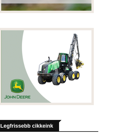
Legfrissebb cikkeink