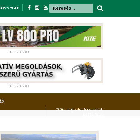
KAPCSOLAT
h i r d e t é s
h i r d e t é s
ÁG
2026. augusztus 6. csütörtök,
Berta
napja