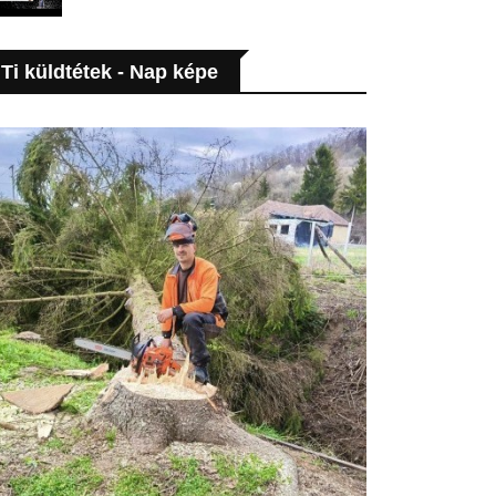
Ti küldtétek - Nap képe