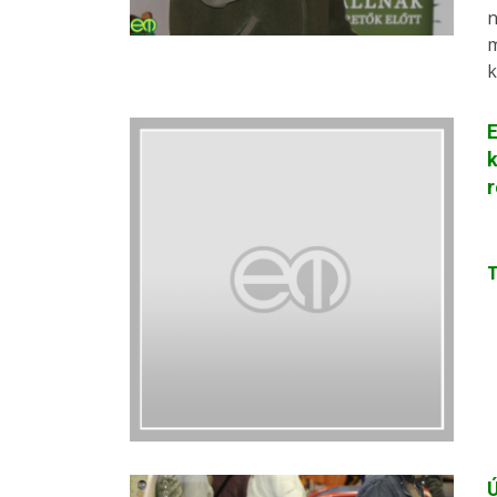
n
m
k
E
k
Ú