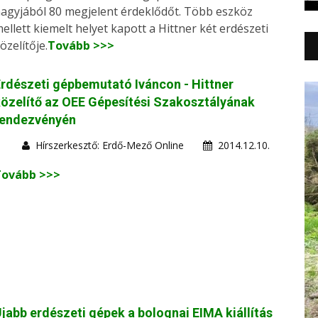
agyjából 80 megjelent érdeklődőt. Több eszköz
ellett kiemelt helyet kapott a Hittner két erdészeti
özelítője.
Tovább >>>
rdészeti gépbemutató Iváncon - Hittner
özelítő az OEE Gépesítési Szakosztályának
rendezvényén
Hírszerkesztő: Erdő-Mező Online
2014.12.10.
Tovább >>>
jabb erdészeti gépek a bolognai EIMA kiállítás