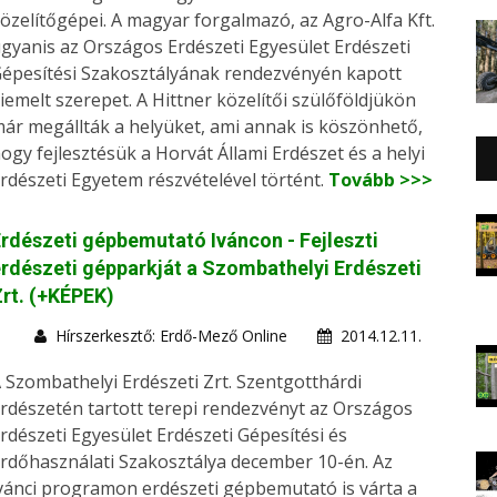
özelítőgépei. A magyar forgalmazó, az Agro-Alfa Kft.
gyanis az Országos Erdészeti Egyesület Erdészeti
épesítési Szakosztályának rendezvényén kapott
iemelt szerepet. A Hittner közelítői szülőföldjükön
ár megállták a helyüket, ami annak is köszönhető,
ogy fejlesztésük a Horvát Állami Erdészet és a helyi
rdészeti Egyetem részvételével történt.
Tovább >>>
rdészeti gépbemutató Iváncon - Fejleszti
rdészeti gépparkját a Szombathelyi Erdészeti
rt. (+KÉPEK)
Hírszerkesztő: Erdő-Mező Online
2014.12.11.
 Szombathelyi Erdészeti Zrt. Szentgotthárdi
rdészetén tartott terepi rendezvényt az Országos
rdészeti Egyesület Erdészeti Gépesítési és
rdőhasználati Szakosztálya december 10-én. Az
vánci programon erdészeti gépbemutató is várta a