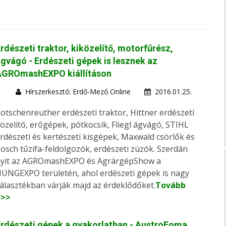
rdészeti traktor, kiközelítő, motorfűrész,
gvágó - Erdészeti gépek is lesznek az
AGROmashEXPO kiállításon
Hírszerkesztő: Erdő-Mező Online
2016.01.25.
otschenreuther erdészeti traktor, Hittner erdészeti
özelítő, erőgépek, pótkocsik, Fliegl ágvágó, STIHL
rdészeti és kertészeti kisgépek, Maxwald csörlők és
osch tűzifa-feldolgozók, erdészeti zúzók. Szerdán
yit az AGROmashEXPO és AgrárgépShow a
UNGEXPO területén, ahol erdészeti gépek is nagy
álasztékban várják majd az érdeklődőket.
Tovább
>>>
rdészeti gépek a gyakorlatban - AustroFoma