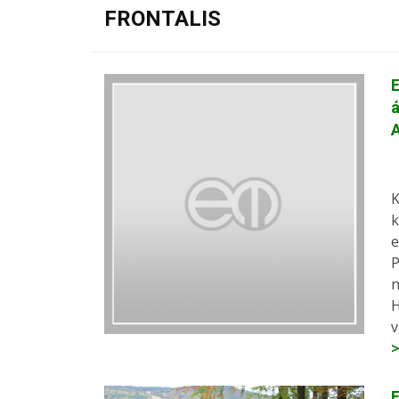
FRONTALIS
E
á
K
k
e
P
n
H
v
E