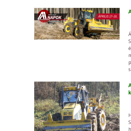
A
Á
S
é
m
p
s
A
k
H
S
h