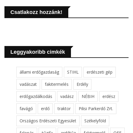
Csatlakozz hozzánk!
Leggyakoribb cimkék
állami erdőgazdaság
STIHL
erdészeti gép
vadászat
fakitermelés
Erdély
erdőgazdálkodás
vadász
NÉBIH
erdész
favágó
erdő
traktor
Pilisi Parkerdő Zrt.
Országos Erdészeti Egyesület
Székelyföld
falopás
tűzifa
erdőtűz
fakitermelő
OEE