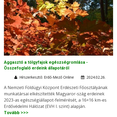
Aggasztó a tölgyfajok egészségromlása -
Összefoglaló erdeink állapotáról
Hírszerkesztő: Erdő-Mező Online
2024.02.26.
A Nemzeti Földügyi Központ Erdészeti Főosztályának
munkatársai elkészítették Magyaror-szág erdeinek
2023-as egészségiállapot-felmérését, a 16×16 km-es
Erdővédelmi Hálózat (EVH I. szint) alapján.
Tovább >>>