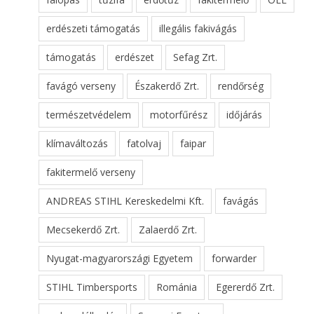
erdészeti támogatás
illegális fakivágás
támogatás
erdészet
Sefag Zrt.
favágó verseny
Északerdő Zrt.
rendőrség
természetvédelem
motorfűrész
időjárás
klímaváltozás
fatolvaj
faipar
fakitermelő verseny
ANDREAS STIHL Kereskedelmi Kft.
favágás
Mecsekerdő Zrt.
Zalaerdő Zrt.
Nyugat-magyarországi Egyetem
forwarder
STIHL Timbersports
Románia
Egererdő Zrt.