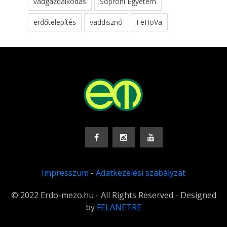
vadgazdálkodás
Soproni Egyetem
erdőtelepítés
vaddisznó
FeHoVa
Impresszum
-
Adatkezelési szabályzat
© 2022 Erdo-mezo.hu - All Rights Reserved - Designed
by
FELANETRE