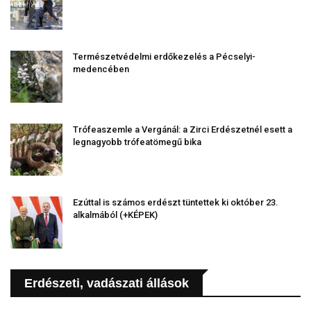
Természetvédelmi erdőkezelés a Pécselyi-
medencében
Trófeaszemle a Vergánál: a Zirci Erdészetnél esett a
legnagyobb trófeatömegű bika
Ezúttal is számos erdészt tüntettek ki október 23.
alkalmából (+KÉPEK)
Erdészeti, vadászati állások