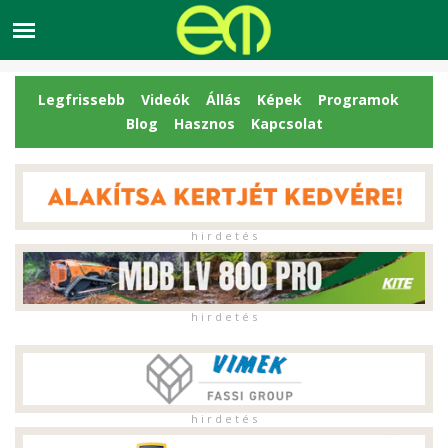
Legfrissebb
Videók
Állás
Képek
Programok
Blog
Hasznos
Kapcsolat
h i r d e t é s
h i r d e t é s
h i r d e t é s