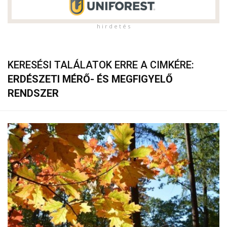
h i r d e t é s
KERESÉSI TALÁLATOK ERRE A CIMKÉRE:
ERDÉSZETI MÉRŐ- ÉS MEGFIGYELŐ
RENDSZER