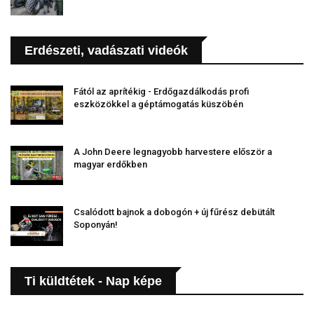
Erdészeti, vadászati videók
Fától az aprítékig - Erdőgazdálkodás profi
eszközökkel a géptámogatás küszöbén
A John Deere legnagyobb harvestere először a
magyar erdőkben
Csalódott bajnok a dobogón + új fűrész debütált
Soponyán!
Ti küldtétek - Nap képe