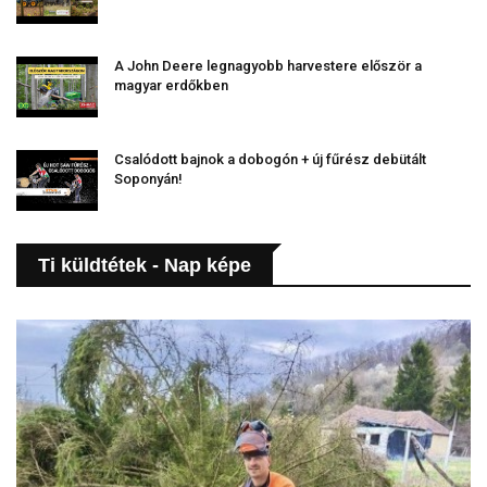
A John Deere legnagyobb harvestere először a
magyar erdőkben
Csalódott bajnok a dobogón + új fűrész debütált
Soponyán!
Ti küldtétek - Nap képe