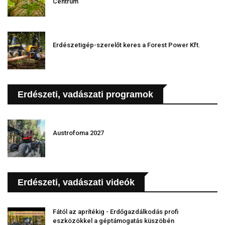
Centrum
Erdészetigép-szerelőt keres a Forest Power Kft.
Erdészeti, vadászati programok
Austrofoma 2027
Erdészeti, vadászati videók
Fától az aprítékig - Erdőgazdálkodás profi
eszközökkel a géptámogatás küszöbén