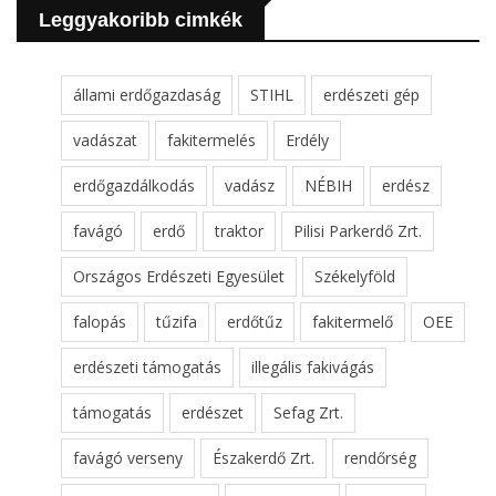
Leggyakoribb cimkék
állami erdőgazdaság
STIHL
erdészeti gép
vadászat
fakitermelés
Erdély
erdőgazdálkodás
vadász
NÉBIH
erdész
favágó
erdő
traktor
Pilisi Parkerdő Zrt.
Országos Erdészeti Egyesület
Székelyföld
falopás
tűzifa
erdőtűz
fakitermelő
OEE
erdészeti támogatás
illegális fakivágás
támogatás
erdészet
Sefag Zrt.
favágó verseny
Északerdő Zrt.
rendőrség