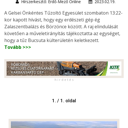
Hírszerkesztő: Erdő-Mező Online
2023.02.19.
A Gelsei Önkéntes Tűzoltó Egyesület szombaton 13:22-
kor kapott hívást, hogy egy erdészeti gép ég
Zalaszentbalázs és Börzönce között. A raj elindulását
követően a műveletirányítás tájékoztatta az egységet,
hogy a tűz Bucsuta külterületén keletkezett.
Tovább >>>
h i r d e t é s
1. / 1. oldal