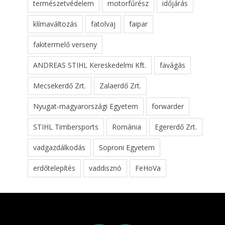
természetvédelem
motorfűrész
időjárás
klímaváltozás
fatolvaj
faipar
fakitermelő verseny
ANDREAS STIHL Kereskedelmi Kft.
favágás
Mecsekerdő Zrt.
Zalaerdő Zrt.
Nyugat-magyarországi Egyetem
forwarder
STIHL Timbersports
Románia
Egererdő Zrt.
vadgazdálkodás
Soproni Egyetem
erdőtelepítés
vaddisznó
FeHoVa