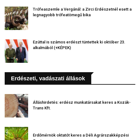
Trófeaszemle a Vergánál: a Zirci Erdészetnél esett a
legnagyobb trófeatömegű bika
Ezúttal is számos erdészt tüntettek ki október 23.
alkalmából (+KÉPEK)
Erdészeti, vadászati állások
Álláshirdetés: erdész munkatársakat keres a Kozák-
Trans Kft.
Erdőmérnök oktatót keres a Déli Agrárszakképzési