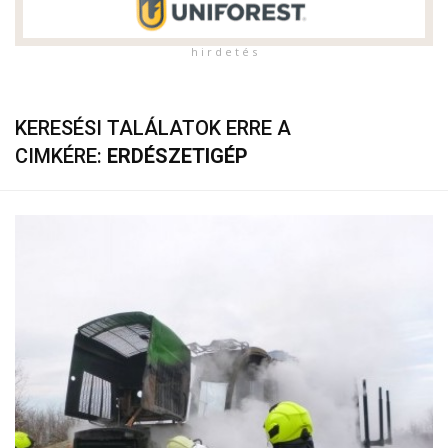
h i r d e t é s
KERESÉSI TALÁLATOK ERRE A
CIMKÉRE:
ERDÉSZETIGÉP