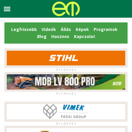
Legfrissebb
Videók
Állás
Képek
Programok
Blog
Hasznos
Kapcsolat
h i r d e t é s
h i r d e t é s
h i r d e t é s