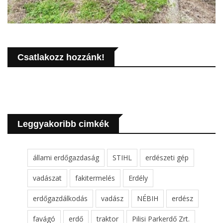
Csatlakozz hozzánk!
Leggyakoribb cimkék
állami erdőgazdaság
STIHL
erdészeti gép
vadászat
fakitermelés
Erdély
erdőgazdálkodás
vadász
NÉBIH
erdész
favágó
erdő
traktor
Pilisi Parkerdő Zrt.