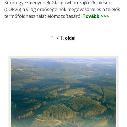
Keretegyezményének Glasgowban zajló 26. ülésén
(COP26) a világ erdőségeinek megóvásáról és a felelős
termőföldhasználat előmozdításáról.
Tovább >>>
1. / 1. oldal