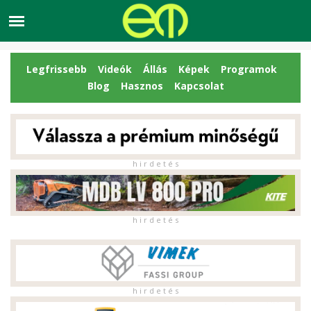
Legfrissebb
Videók
Állás
Képek
Programok
Blog
Hasznos
Kapcsolat
h i r d e t é s
h i r d e t é s
h i r d e t é s