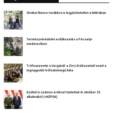
Strúbel Bence továbbra is legyőzhetetlen a Mátrában
Természetvédelmi erdőkezelés a Pécselyi-
medencében
Trófeaszemle a Vergánál: a Zirci Erdészetnél esett a
legnagyobb trófeatömegű bika
Ezúttal is számos erdészt tüntettek ki október 23.
alkalmából (+KÉPEK)