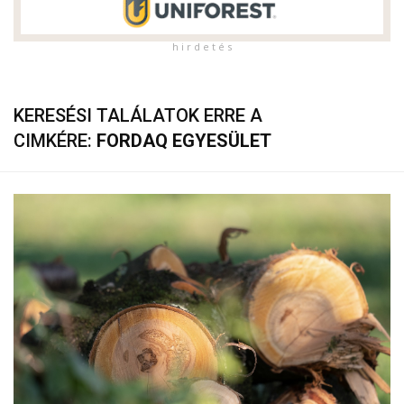
h i r d e t é s
KERESÉSI TALÁLATOK ERRE A
CIMKÉRE:
FORDAQ EGYESÜLET