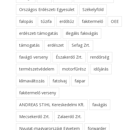
Országos Erdészeti Egyesület
Székelyföld
falopás
tűzifa
erdőtűz
fakitermelő
OEE
erdészeti támogatás
illegális fakivágás
támogatás
erdészet
Sefag Zrt.
favágó verseny
Északerdő Zrt.
rendőrség
természetvédelem
motorfűrész
időjárás
klímaváltozás
fatolvaj
faipar
fakitermelő verseny
ANDREAS STIHL Kereskedelmi Kft.
favágás
Mecsekerdő Zrt.
Zalaerdő Zrt.
Nyugat-magyarországi Egyetem
forwarder