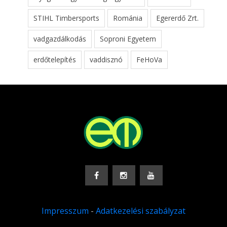
STIHL Timbersports
Románia
Egererdő Zrt.
vadgazdálkodás
Soproni Egyetem
erdőtelepítés
vaddisznó
FeHoVa
Impresszum
-
Adatkezelési szabályzat