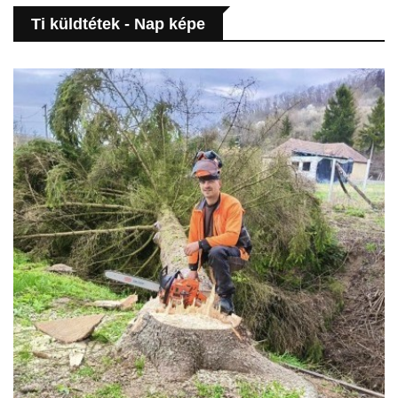
Ti küldtétek - Nap képe