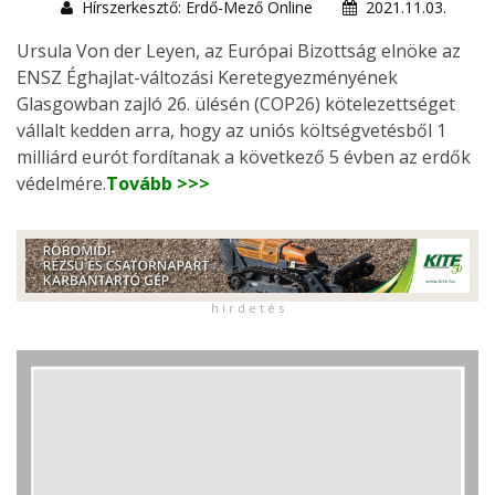
Hírszerkesztő: Erdő-Mező Online
2021.11.03.
Ursula Von der Leyen, az Európai Bizottság elnöke az
ENSZ Éghajlat-változási Keretegyezményének
Glasgowban zajló 26. ülésén (COP26) kötelezettséget
vállalt kedden arra, hogy az uniós költségvetésből 1
milliárd eurót fordítanak a következő 5 évben az erdők
védelmére.
Tovább >>>
h i r d e t é s