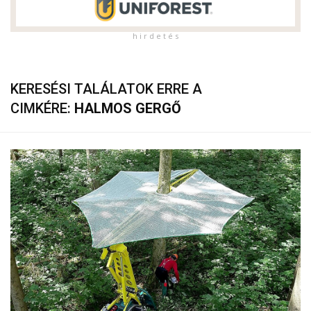
h i r d e t é s
KERESÉSI TALÁLATOK ERRE A
CIMKÉRE:
HALMOS GERGŐ