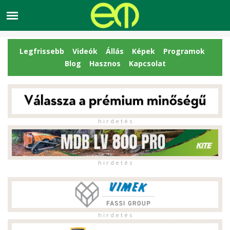
Legfrissebb
Videók
Állás
Képek
Programok
Blog
Hasznos
Kapcsolat
h i r d e t é s
h i r d e t é s
h i r d e t é s