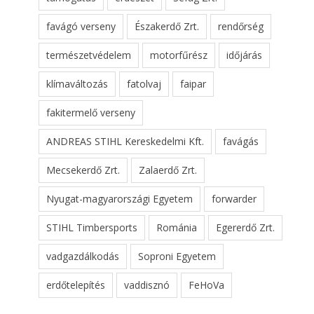
favágó verseny
Északerdő Zrt.
rendőrség
természetvédelem
motorfűrész
időjárás
klímaváltozás
fatolvaj
faipar
fakitermelő verseny
ANDREAS STIHL Kereskedelmi Kft.
favágás
Mecsekerdő Zrt.
Zalaerdő Zrt.
Nyugat-magyarországi Egyetem
forwarder
STIHL Timbersports
Románia
Egererdő Zrt.
vadgazdálkodás
Soproni Egyetem
erdőtelepítés
vaddisznó
FeHoVa