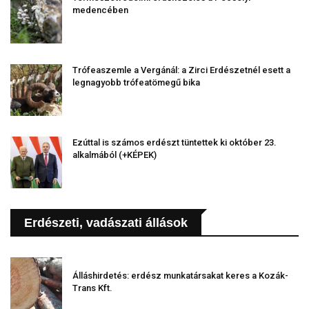
medencében
Trófeaszemle a Vergánál: a Zirci Erdészetnél esett a
legnagyobb trófeatömegű bika
Ezúttal is számos erdészt tüntettek ki október 23.
alkalmából (+KÉPEK)
Erdészeti, vadászati állások
Álláshirdetés: erdész munkatársakat keres a Kozák-
Trans Kft.