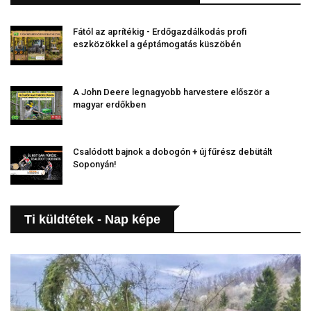
Fától az aprítékig - Erdőgazdálkodás profi
eszközökkel a géptámogatás küszöbén
A John Deere legnagyobb harvestere először a
magyar erdőkben
Csalódott bajnok a dobogón + új fűrész debütált
Soponyán!
Ti küldtétek - Nap képe