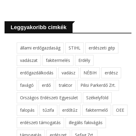
Leggyakoribb cimkék
állami erdőgazdaság
STIHL
erdészeti gép
vadászat
fakitermelés
Erdély
erdőgazdálkodás
vadász
NÉBIH
erdész
favágó
erdő
traktor
Pilisi Parkerdő Zrt.
Országos Erdészeti Egyesület
Székelyföld
falopás
tűzifa
erdőtűz
fakitermelő
OEE
erdészeti támogatás
illegális fakivágás
támogatás
erdészet
Sefag Zrt.