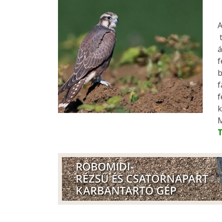
A
t
á
f
b
f
f
k
M