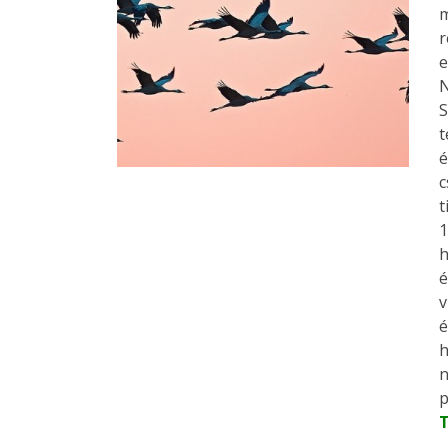
m
r
e
N
S
t
é
c
t
1
h
é
v
é
h
n
p