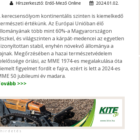
Hírszerkesztő: Erdő-Mező Online
2024.01.02.
 kerecsensólyom kontinentális szinten is kiemelkedő
ermészeti értékünk. Az Európai Unióban élő
llományának több mint 60%-a Magyarországon
észkel, és világszinten a kárpát-medencei az egyetlen
izonyítottan stabil, enyhén növekvő állománya a
ajnak. Megőrzésében a hazai természetvédelem
elelőssége óriási, az MME 1974-es megalakulása óta
iemelt figyelmet fordít e fajra, ezért is lett a 2024-es
ME 50 jubileumi év madara.
Tovább >>>
h i r d e t é s