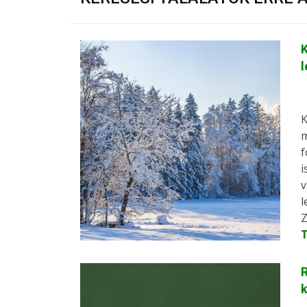
K
l
K
m
f
i
v
l
Z
R
k