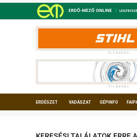
ERDŐ-MEZŐ ONLINE
LEGFRISS
h i r d e t é s
h i r d e t é s
ERDÉSZET
VADÁSZAT
GÉPINFO
FAIP
OLVASNIVALÓ
KERESÉSI TALÁLATOK ERRE 