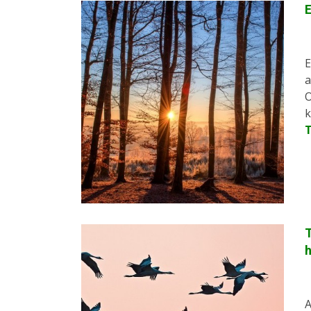
E
E
a
O
k
T
A