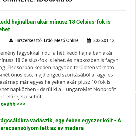
edd hajnalban akár mínusz 18 Celsius-fok is
ehet
Hírszerkesztő: Erdő-Mező Online
2026.01.12.
emény fagyokkal indul a hét: kedd hajnalban akár
ínusz 18 Celsius-fok is lehet, és napközben is fagyni
og. Elsősorban kedden nagyobb területen várható
smét ónos eső, majd enged szorításából a fagy, és
asárnap már egyes helyeken akár plusz 10 fok is
ehet napközben - derül ki a HungaroMet Nonprofit
rt. előrejelzéséből.
Tovább >>>
ágcsálókra vadászik, egy évben egyszer költ - A
erecsensólyom lett az év madara