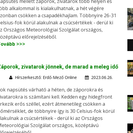
apsütés mellett záporok, zivatarok több helyen és
öbb alkalommal is kialakulhatnak, a hét végére
zonban csökken a csapadékhajlam. Többnyire 26-31
elsius-fok körül alakulnak a csúcsértékek - derül ki
z Országos Meteorológiai Szolgálat országos,
özéptávú előrejelzéséből.
Tovább >>>
áporok, zivatarok jönnek, de marad a meleg idő
Hírszerkesztő: Erdő-Mező Online
2023.06.26.
ok napsütés várható a héten, de záporokra és
ivatarokra is számítani kell. Kedden egy hidegfront
rkezik erős széllel, ezért átmenetileg csökken a
őmérséklet, de többnyire így is 30 Celsius-fok körül
lakulnak a csúcsértékek - derül ki az Országos
eteorológiai Szolgálat országos, középtávú
lőrejelzéséből.