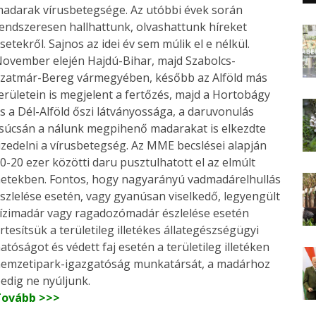
adarak vírusbetegsége. Az utóbbi évek során
endszeresen hallhattunk, olvashattunk híreket
setekről. Sajnos az idei év sem múlik el e nélkül.
ovember elején Hajdú-Bihar, majd Szabolcs-
zatmár-Bereg vármegyében, később az Alföld más
erületein is megjelent a fertőzés, majd a Hortobágy
s a Dél-Alföld őszi látványossága, a daruvonulás
súcsán a nálunk megpihenő madarakat is elkezdte
izedelni a vírusbetegség. Az MME becslései alapján
0-20 ezer közötti daru pusztulhatott el az elmúlt
etekben. Fontos, hogy nagyarányú vadmadárelhullás
szlelése esetén, vagy gyanúsan viselkedő, legyengült
ízimadár vagy ragadozómadár észlelése esetén
rtesítsük a területileg illetékes állategészségügyi
atóságot és védett faj esetén a területileg illetéken
emzetipark-igazgatóság munkatársát, a madárhoz
edig ne nyúljunk.
Tovább >>>