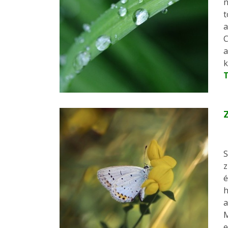
n
t
a
C
a
k
Z
S
z
é
h
a
M
e