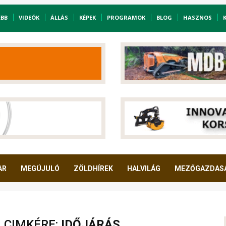
EBB
VIDEÓK
ÁLLÁS
KÉPEK
PROGRAMOK
BLOG
HASZNOS
AR
MEGÚJULÓ
ZÖLDHÍREK
HALVILÁG
MEZŐGAZDAS
A CIMKÉRE:
IDŐJÁRÁS