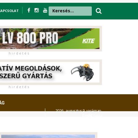
KAPCSOLAT
h i r d e t é s
h i r d e t é s
ÁG
2026. augusztus 9. vasárnap,
Emőd
napja