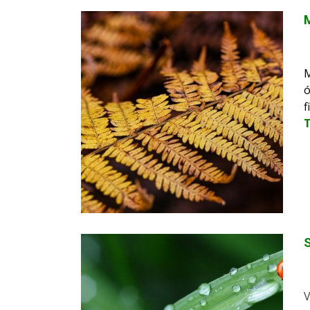
M
M
ó
f
S
V