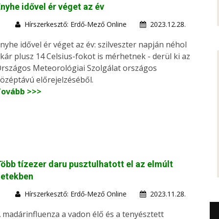
nyhe idővel ér véget az év
Hírszerkesztő: Erdő-Mező Online
2023.12.28.
nyhe idővel ér véget az év: szilveszter napján néhol
kár plusz 14 Celsius-fokot is mérhetnek - derül ki az
rszágos Meteorológiai Szolgálat országos
özéptávú előrejelzéséből.
Tovább >>>
öbb tízezer daru pusztulhatott el az elmúlt
hetekben
Hírszerkesztő: Erdő-Mező Online
2023.11.28.
 madárinfluenza a vadon élő és a tenyésztett