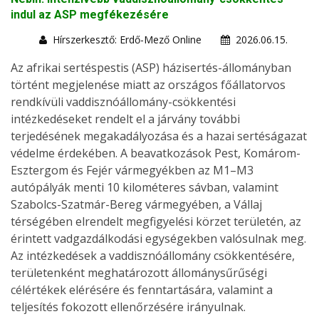
indul az ASP megfékezésére
Hírszerkesztő: Erdő-Mező Online
2026.06.15.
Az afrikai sertéspestis (ASP) házisertés-állományban
történt megjelenése miatt az országos főállatorvos
rendkívüli vaddisznóállomány-csökkentési
intézkedéseket rendelt el a járvány további
terjedésének megakadályozása és a hazai sertéságazat
védelme érdekében. A beavatkozások Pest, Komárom-
Esztergom és Fejér vármegyékben az M1–M3
autópályák menti 10 kilométeres sávban, valamint
Szabolcs-Szatmár-Bereg vármegyében, a Vállaj
térségében elrendelt megfigyelési körzet területén, az
érintett vadgazdálkodási egységekben valósulnak meg.
Az intézkedések a vaddisznóállomány csökkentésére,
területenként meghatározott állománysűrűségi
célértékek elérésére és fenntartására, valamint a
teljesítés fokozott ellenőrzésére irányulnak.