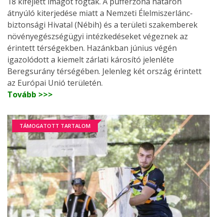
18 kifejlett imágót fogtak. A pufferzóna határon
átnyúló kiterjedése miatt a Nemzeti Élelmiszerlánc-
biztonsági Hivatal (Nébih) és a területi szakemberek
növényegészségügyi intézkedéseket végeznek az
érintett térségekben. Hazánkban június végén
igazolódott a kiemelt zárlati károsító jelenléte
Beregsurány térségében. Jelenleg két ország érintett
az Európai Unió területén.
Tovább >>>
TÁMOGATOTT TARTALOM