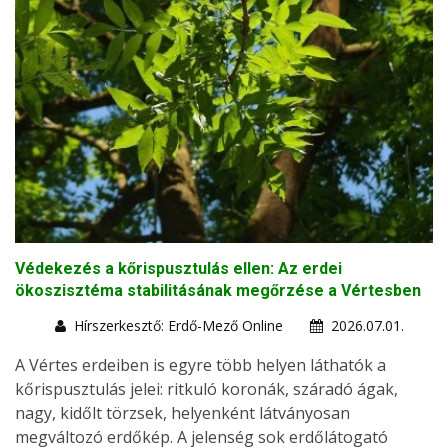
Védekezés a kőrispusztulás ellen: Az erdei
ökoszisztéma stabilitásának megőrzése a Vértesben
Hírszerkesztő: Erdő-Mező Online
2026.07.01.
A Vértes erdeiben is egyre több helyen láthatók a
kőrispusztulás jelei: ritkuló koronák, száradó ágak,
nagy, kidőlt törzsek, helyenként látványosan
megváltozó erdőkép. A jelenség sok erdőlátogató