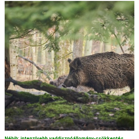
Nébih: intenzívebb vaddisznóállomány-csökkentés