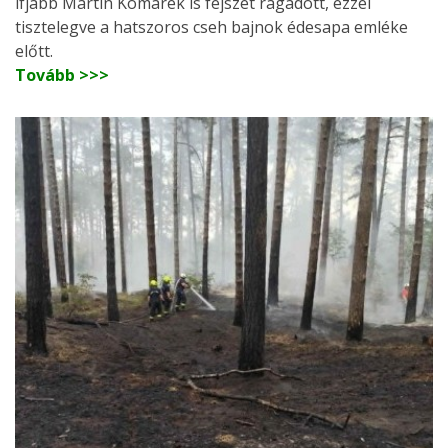
ifjabb Martin Komárek is fejszét ragadott, ezzel
tisztelegve a hatszoros cseh bajnok édesapa emléke
előtt.
Tovább >>>