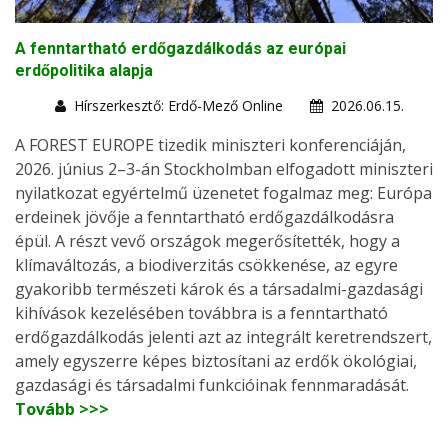
A fenntartható erdőgazdálkodás az európai
erdőpolitika alapja
Hírszerkesztő: Erdő-Mező Online
2026.06.15.
A FOREST EUROPE tizedik miniszteri konferenciáján,
2026. június 2–3-án Stockholmban elfogadott miniszteri
nyilatkozat egyértelmű üzenetet fogalmaz meg: Európa
erdeinek jövője a fenntartható erdőgazdálkodásra
épül. A részt vevő országok megerősítették, hogy a
klímaváltozás, a biodiverzitás csökkenése, az egyre
gyakoribb természeti károk és a társadalmi-gazdasági
kihívások kezelésében továbbra is a fenntartható
erdőgazdálkodás jelenti azt az integrált keretrendszert,
amely egyszerre képes biztosítani az erdők ökológiai,
gazdasági és társadalmi funkcióinak fennmaradását.
Tovább >>>