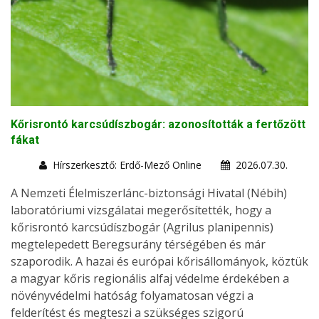
Kőrisrontó karcsúdíszbogár: azonosították a fertőzött
fákat
Hírszerkesztő: Erdő-Mező Online
2026.07.30.
A Nemzeti Élelmiszerlánc-biztonsági Hivatal (Nébih)
laboratóriumi vizsgálatai megerősítették, hogy a
kőrisrontó karcsúdíszbogár (Agrilus planipennis)
megtelepedett Beregsurány térségében és már
szaporodik. A hazai és európai kőrisállományok, köztük
a magyar kőris regionális alfaj védelme érdekében a
növényvédelmi hatóság folyamatosan végzi a
felderítést és megteszi a szükséges szigorú