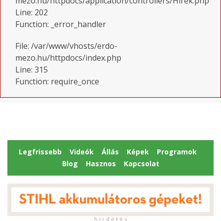
mezo.hu/httpdocs/application/controllers/Hirek.php
Line: 202
Function: _error_handler
File: /var/www/vhosts/erdo-
mezo.hu/httpdocs/index.php
Line: 315
Function: require_once
Legfrissebb
Videók
Állás
Képek
Programok
Blog
Hasznos
Kapcsolat
h i r d e t é s