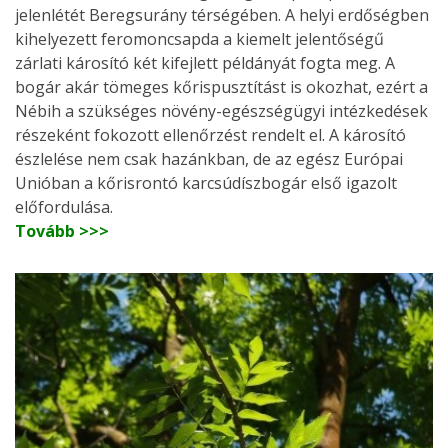
jelenlétét Beregsurány térségében. A helyi erdőségben
kihelyezett feromoncsapda a kiemelt jelentőségű
zárlati károsító két kifejlett példányát fogta meg. A
bogár akár tömeges kőrispusztítást is okozhat, ezért a
Nébih a szükséges növény-egészségügyi intézkedések
részeként fokozott ellenőrzést rendelt el. A károsító
észlelése nem csak hazánkban, de az egész Európai
Unióban a kőrisrontó karcsúdíszbogár első igazolt
előfordulása.
Tovább >>>