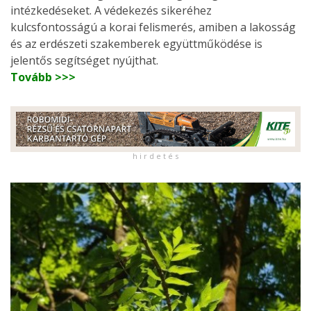
intézkedéseket. A védekezés sikeréhez
kulcsfontosságú a korai felismerés, amiben a lakosság
és az erdészeti szakemberek együttműködése is
jelentős segítséget nyújthat.
Tovább >>>
h i r d e t é s