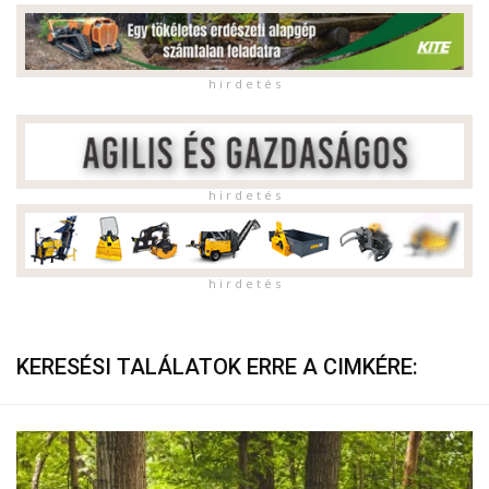
h i r d e t é s
h i r d e t é s
h i r d e t é s
KERESÉSI TALÁLATOK ERRE A CIMKÉRE: