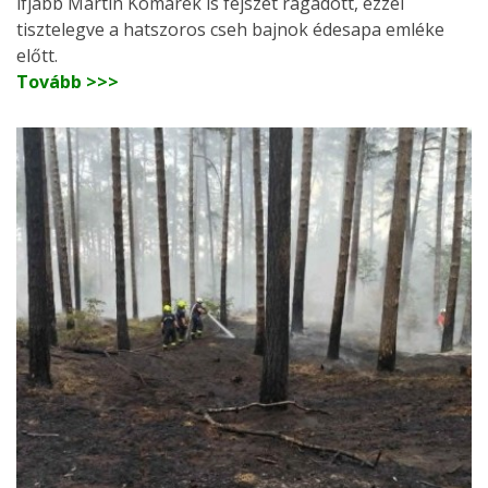
ifjabb Martin Komárek is fejszét ragadott, ezzel
tisztelegve a hatszoros cseh bajnok édesapa emléke
előtt.
Tovább >>>