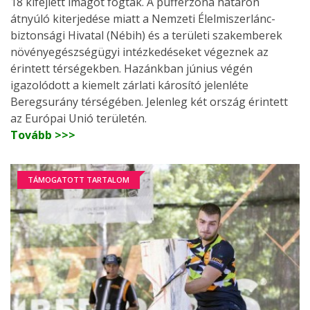
18 kifejlett imágót fogtak. A pufferzóna határon
átnyúló kiterjedése miatt a Nemzeti Élelmiszerlánc-
biztonsági Hivatal (Nébih) és a területi szakemberek
növényegészségügyi intézkedéseket végeznek az
érintett térségekben. Hazánkban június végén
igazolódott a kiemelt zárlati károsító jelenléte
Beregsurány térségében. Jelenleg két ország érintett
az Európai Unió területén.
Tovább >>>
TÁMOGATOTT TARTALOM