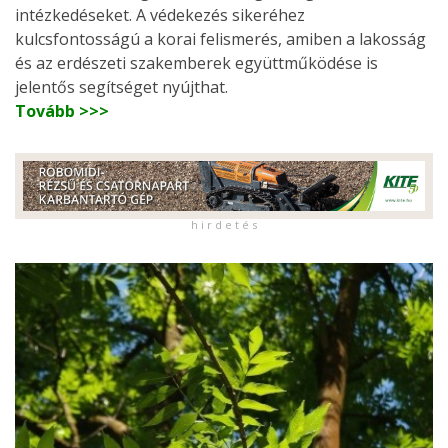
intézkedéseket. A védekezés sikeréhez
kulcsfontosságú a korai felismerés, amiben a lakosság
és az erdészeti szakemberek együttműködése is
jelentős segítséget nyújthat.
Tovább >>>
h i r d e t é s