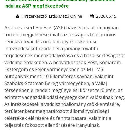
indul az ASP megfékezésére
Hírszerkesztő: Erdő-Mező Online
2026.06.15.
Az afrikai sertéspestis (ASP) házisertés-állományban
történt megjelenése miatt az országos főállatorvos
rendkívüli vaddisznóállomány-csökkentési
intézkedéseket rendelt el a járvány további
terjedésének megakadályozása és a hazai sertéságazat
védelme érdekében. A beavatkozások Pest, Komárom-
Esztergom és Fejér vármegyékben az M1–M3
autópályák menti 10 kilométeres sávban, valamint
Szabolcs-Szatmár-Bereg vármegyében, a Vállaj
térségében elrendelt megfigyelési körzet területén, az
érintett vadgazdálkodási egységekben valósulnak meg.
Az intézkedések a vaddisznóállomány csökkentésére,
területenként meghatározott állománysűrűségi
célértékek elérésére és fenntartására, valamint a
teljesítés fokozott ellenőrzésére irányulnak.