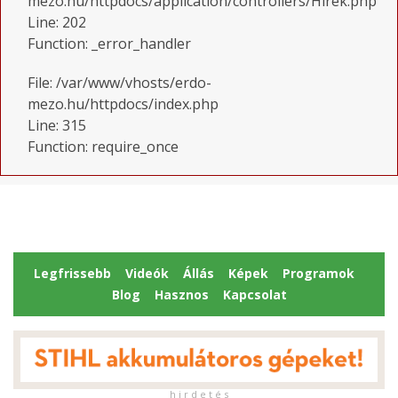
mezo.hu/httpdocs/application/controllers/Hirek.php
Line: 202
Function: _error_handler
File: /var/www/vhosts/erdo-
mezo.hu/httpdocs/index.php
Line: 315
Function: require_once
Legfrissebb
Videók
Állás
Képek
Programok
Blog
Hasznos
Kapcsolat
h i r d e t é s