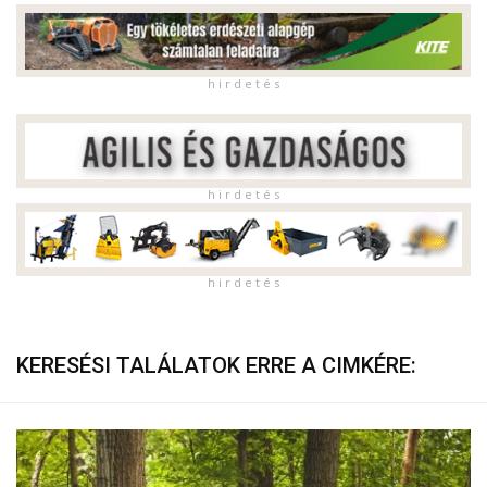
h i r d e t é s
h i r d e t é s
h i r d e t é s
KERESÉSI TALÁLATOK ERRE A CIMKÉRE: