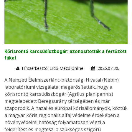
Kőrisrontó karcsúdíszbogár: azonosították a fertőzött
fákat
Hírszerkesztő: Erdő-Mező Online
2026.07.30.
A Nemzeti Élelmiszerlánc-biztonsági Hivatal (Nébih)
laboratóriumi vizsgálatai megerősítették, hogy a
kőrisrontó karcsúdíszbogár (Agrilus planipennis)
megtelepedett Beregsurány térségében és már
szaporodik. A hazai és európai kőrisállományok, köztük
a magyar kőris regionális alfaj védelme érdekében a
növényvédelmi hatóság folyamatosan végzi a
felderítést és megteszi a szükséges szigorú