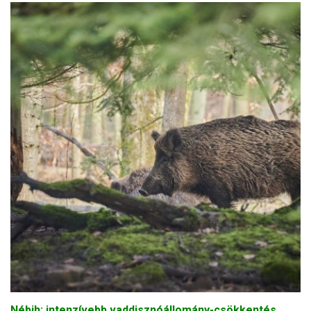
Nébih: intenzívebb vaddisznóállomány-csökkentés