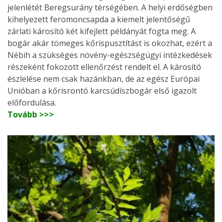
jelenlétét Beregsurány térségében. A helyi erdőségben
kihelyezett feromoncsapda a kiemelt jelentőségű
zárlati károsító két kifejlett példányát fogta meg. A
bogár akár tömeges kőrispusztítást is okozhat, ezért a
Nébih a szükséges növény-egészségügyi intézkedések
részeként fokozott ellenőrzést rendelt el. A károsító
észlelése nem csak hazánkban, de az egész Európai
Unióban a kőrisrontó karcsúdíszbogár első igazolt
előfordulása.
Tovább >>>