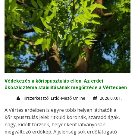
Védekezés a kőrispusztulás ellen: Az erdei
ökoszisztéma stabilitásának megőrzése a Vértesben
Hírszerkesztő: Erdő-Mező Online
2026.07.01.
A Vértes erdeiben is egyre több helyen láthatók a
kőrispusztulás jelei: ritkuló koronák, száradó ágak,
nagy, kidőlt törzsek, helyenként látványosan
megváltozó erdőkép. A jelenség sok erdőlátogató