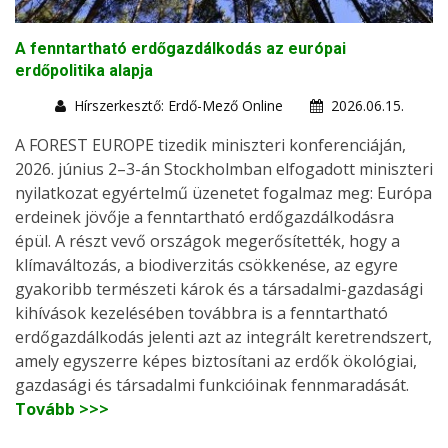
A fenntartható erdőgazdálkodás az európai
erdőpolitika alapja
Hírszerkesztő: Erdő-Mező Online
2026.06.15.
A FOREST EUROPE tizedik miniszteri konferenciáján,
2026. június 2–3-án Stockholmban elfogadott miniszteri
nyilatkozat egyértelmű üzenetet fogalmaz meg: Európa
erdeinek jövője a fenntartható erdőgazdálkodásra
épül. A részt vevő országok megerősítették, hogy a
klímaváltozás, a biodiverzitás csökkenése, az egyre
gyakoribb természeti károk és a társadalmi-gazdasági
kihívások kezelésében továbbra is a fenntartható
erdőgazdálkodás jelenti azt az integrált keretrendszert,
amely egyszerre képes biztosítani az erdők ökológiai,
gazdasági és társadalmi funkcióinak fennmaradását.
Tovább >>>