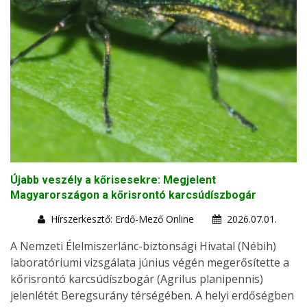
Újabb veszély a kőrisesekre: Megjelent
Magyarországon a kőrisrontó karcsúdíszbogár
Hírszerkesztő: Erdő-Mező Online
2026.07.01.
A Nemzeti Élelmiszerlánc-biztonsági Hivatal (Nébih)
laboratóriumi vizsgálata június végén megerősítette a
kőrisrontó karcsúdíszbogár (Agrilus planipennis)
jelenlétét Beregsurány térségében. A helyi erdőségben