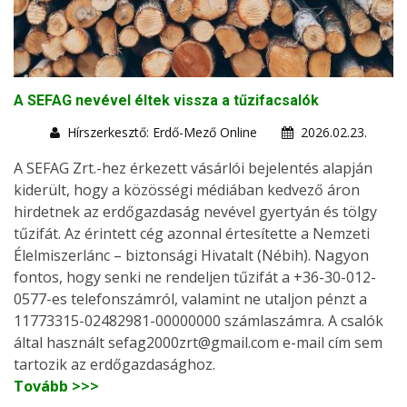
A SEFAG nevével éltek vissza a tűzifacsalók
Hírszerkesztő: Erdő-Mező Online
2026.02.23.
A SEFAG Zrt.-hez érkezett vásárlói bejelentés alapján
kiderült, hogy a közösségi médiában kedvező áron
hirdetnek az erdőgazdaság nevével gyertyán és tölgy
tűzifát. Az érintett cég azonnal értesítette a Nemzeti
Élelmiszerlánc – biztonsági Hivatalt (Nébih). Nagyon
fontos, hogy senki ne rendeljen tűzifát a +36-30-012-
0577-es telefonszámról, valamint ne utaljon pénzt a
11773315-02482981-00000000 számlaszámra. A csalók
által használt sefag2000zrt@gmail.com e-mail cím sem
tartozik az erdőgazdasághoz.
Tovább >>>