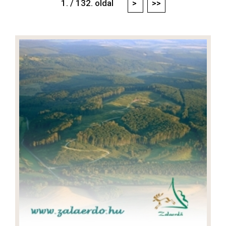
1. / 132. oldal
>
>>