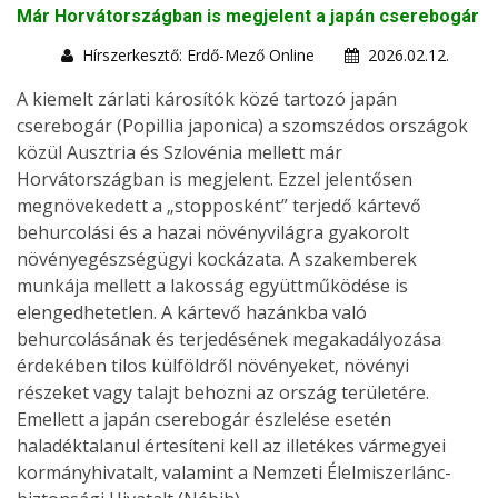
Már Horvátországban is megjelent a japán cserebogár
Hírszerkesztő: Erdő-Mező Online
2026.02.12.
A kiemelt zárlati károsítók közé tartozó japán
cserebogár (Popillia japonica) a szomszédos országok
közül Ausztria és Szlovénia mellett már
Horvátországban is megjelent. Ezzel jelentősen
megnövekedett a „stopposként” terjedő kártevő
behurcolási és a hazai növényvilágra gyakorolt
növényegészségügyi kockázata. A szakemberek
munkája mellett a lakosság együttműködése is
elengedhetetlen. A kártevő hazánkba való
behurcolásának és terjedésének megakadályozása
érdekében tilos külföldről növényeket, növényi
részeket vagy talajt behozni az ország területére.
Emellett a japán cserebogár észlelése esetén
haladéktalanul értesíteni kell az illetékes vármegyei
kormányhivatalt, valamint a Nemzeti Élelmiszerlánc-