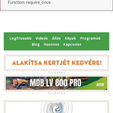
Function: require_once
Legfrissebb
Videók
Állás
Képek
Programok
Blog
Hasznos
Kapcsolat
h i r d e t é s
h i r d e t é s