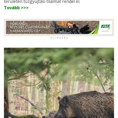
területén tűzgyújtási tilalmat rendel el.
Tovább >>>
h i r d e t é s