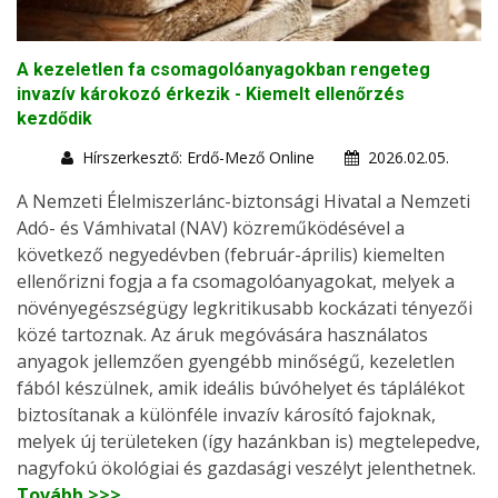
A kezeletlen fa csomagolóanyagokban rengeteg
invazív károkozó érkezik - Kiemelt ellenőrzés
kezdődik
Hírszerkesztő: Erdő-Mező Online
2026.02.05.
A Nemzeti Élelmiszerlánc-biztonsági Hivatal a Nemzeti
Adó- és Vámhivatal (NAV) közreműködésével a
következő negyedévben (február-április) kiemelten
ellenőrizni fogja a fa csomagolóanyagokat, melyek a
növényegészségügy legkritikusabb kockázati tényezői
közé tartoznak. Az áruk megóvására használatos
anyagok jellemzően gyengébb minőségű, kezeletlen
fából készülnek, amik ideális búvóhelyet és táplálékot
biztosítanak a különféle invazív károsító fajoknak,
melyek új területeken (így hazánkban is) megtelepedve,
nagyfokú ökológiai és gazdasági veszélyt jelenthetnek.
Tovább >>>