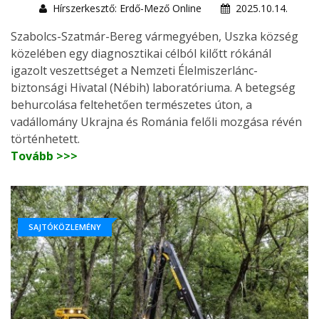
Hírszerkesztő: Erdő-Mező Online
2025.10.14.
Szabolcs-Szatmár-Bereg vármegyében, Uszka község
közelében egy diagnosztikai célból kilőtt rókánál
igazolt veszettséget a Nemzeti Élelmiszerlánc-
biztonsági Hivatal (Nébih) laboratóriuma. A betegség
behurcolása feltehetően természetes úton, a
vadállomány Ukrajna és Románia felőli mozgása révén
történhetett.
Tovább >>>
SAJTÓKÖZLEMÉNY