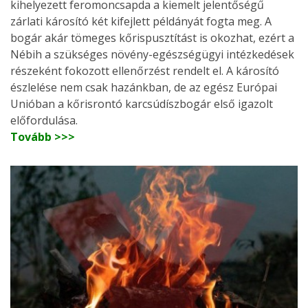
kihelyezett feromoncsapda a kiemelt jelentőségű
zárlati károsító két kifejlett példányát fogta meg. A
bogár akár tömeges kőrispusztítást is okozhat, ezért a
Nébih a szükséges növény-egészségügyi intézkedések
részeként fokozott ellenőrzést rendelt el. A károsító
észlelése nem csak hazánkban, de az egész Európai
Unióban a kőrisrontó karcsúdíszbogár első igazolt
előfordulása.
Tovább >>>