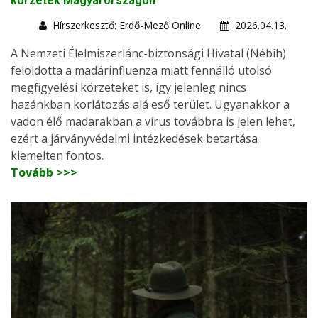
körzetek Magyarországon
Hírszerkesztő: Erdő-Mező Online
2026.04.13.
A Nemzeti Élelmiszerlánc-biztonsági Hivatal (Nébih)
feloldotta a madárinfluenza miatt fennálló utolsó
megfigyelési körzeteket is, így jelenleg nincs
hazánkban korlátozás alá eső terület. Ugyanakkor a
vadon élő madarakban a vírus továbbra is jelen lehet,
ezért a járványvédelmi intézkedések betartása
kiemelten fontos.
Tovább >>>