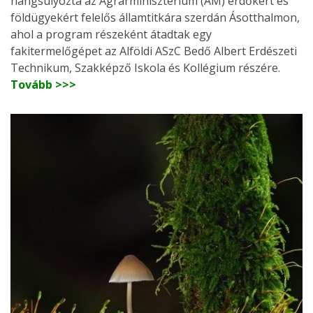
hangsúlyozta az Agrárminisztérium (AM) erdőkért és
földügyekért felelős államtitkára szerdán Ásotthalmon,
ahol a program részeként átadtak egy
fakitermelőgépet az Alföldi ASzC Bedő Albert Erdészeti
Technikum, Szakképző Iskola és Kollégium részére.
Tovább >>>