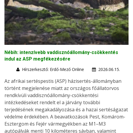
Nébih: intenzívebb vaddisznóállomány-csökkentés
indul az ASP megfékezésére
Hírszerkesztő: Erdő-Mező Online
2026.06.15.
Az afrikai sertéspestis (ASP) házisertés-állományban
történt megjelenése miatt az országos főállatorvos
rendkívüli vaddisznóállomány-csökkentési
intézkedéseket rendelt el a járvány további
terjedésének megakadályozása és a hazai sertéságazat
védelme érdekében. A beavatkozások Pest, Komárom-
Esztergom és Fejér vármegyékben az M1–M3
autópályák menti 10 kilométeres sávban, valamint