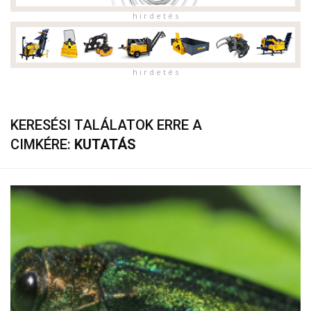
h i r d e t é s
h i r d e t é s
KERESÉSI TALÁLATOK ERRE A
CIMKÉRE:
KUTATÁS