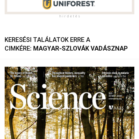
h i r d e t é s
KERESÉSI TALÁLATOK ERRE A
CIMKÉRE:
MAGYAR-SZLOVÁK VADÁSZNAP