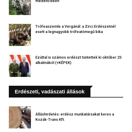
medencében
Trófeaszemle a Vergánál: a Zirci Erdészetnél
esett a legnagyobb trófeatömegű bika
Ezúttal is számos erdészt tüntettek ki október 23.
alkalmából (+KÉPEK)
Erdészeti, vadászati állások
Álláshirdetés: erdész munkatársakat keres a
Kozák-Trans Kft.