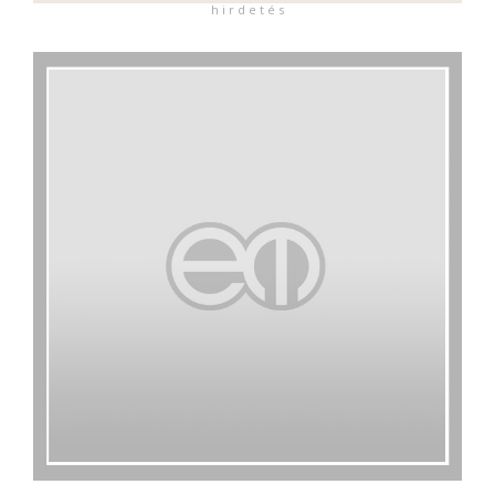
h i r d e t é s