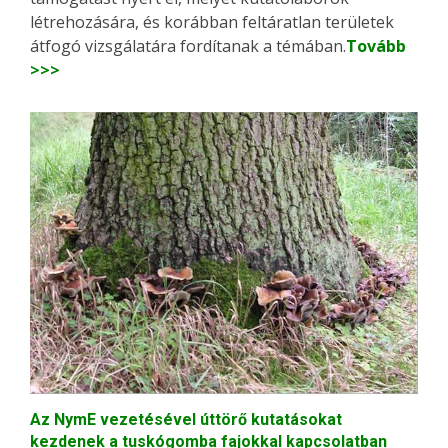
létrehozására, és korábban feltáratlan területek
átfogó vizsgálatára fordítanak a témában.
Tovább
>>>
Az NymE vezetésével úttörő kutatásokat
kezdenek a tuskógomba fajokkal kapcsolatban