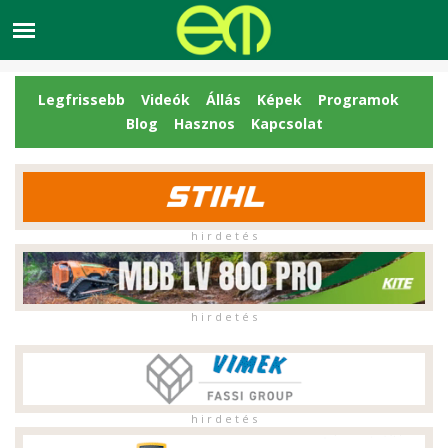
Legfrissebb
Videók
Állás
Képek
Programok
Blog
Hasznos
Kapcsolat
h i r d e t é s
h i r d e t é s
h i r d e t é s