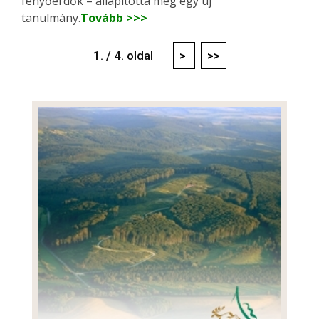
fenyőerdők – állapította meg egy új
tanulmány.
Tovább >>>
1. / 4. oldal
>
>>