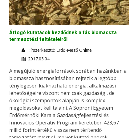
Átfogó kutatások kezdődnek a fás biomassza
termesztési feltételeiről
Hírszerkesztő: Erdő-Mező Online
2017.03.04.
A megújuló energiaforrások sorában hazánkban a
biomassza hasznosításában rejtezik a legtöbb
ténylegesen kiaknázható energia, alkalmazási
lehetőségeire viszont nem csak gazdasági, de
ökológiai szempontok alapján is komplex
megoldásokat kell találni. A Soproni Egyetem
Erdőmérnöki Kara a Gazdaságfejlesztési és
Innovációs Operatív Program keretében 423,67
millió forint értékű vissza nem térítendő
támogatást nyert el, melyet kutatólaborok