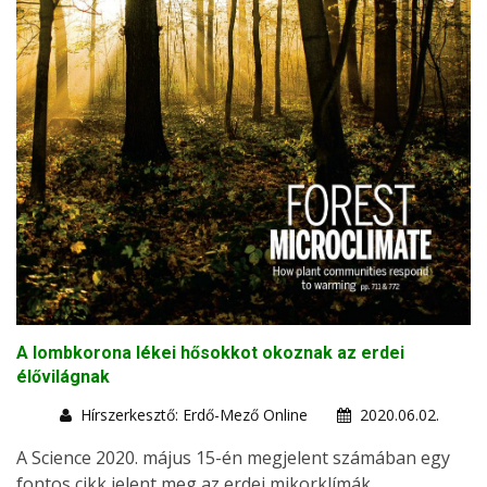
A lombkorona lékei hősokkot okoznak az erdei
élővilágnak
Hírszerkesztő: Erdő-Mező Online
2020.06.02.
A Science 2020. május 15-én megjelent számában egy
fontos cikk jelent meg az erdei mikorklímák