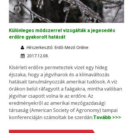
Különleges módszerrel vizsgálták a jegesedés
erdőre gyakorolt hatását
Hírszerkesztő: Erdő-Mező Online
2017.12.08.
Kísérleti erdőre permeteztek vizet egy hideg
éjszaka, hogy a jégviharok és a klímaváltozás
hatásait tanulmányozzák amerikai tudósok. A víz
órákon belül ráfagyott a faágakra, mintha valóban
jégvihar csapott volna le az erdőre. Az
eredményekről az amerikai mezőgazdasági
társaság (American Society of Agronomy) tampai
konferenciáján számoltak be szerdán.
Tovább >>>