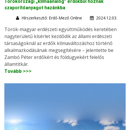
Törökországi „klímaanalóg” erdőkből hoznak
szaporítóanyagot hazánkba
Hírszerkesztő: Erdő-Mező Online
2024.12.03.
Török-magyar erdészeti együttműködés keretében
nagyterületű kísérlet kezdődik az állami erdészeti
társaságoknál az erdők klímaváltozáshoz történő
alkalmazkodásának megsegítésére – jelentette be
Zambó Péter erdőkért és földügyekért felelős
államtitkár.
Tovább >>>