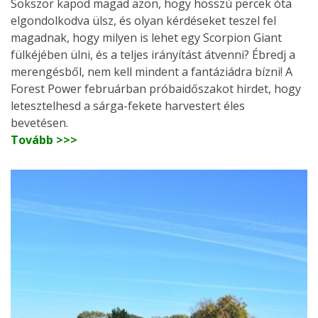
Sokszor kapod magad azon, hogy hosszú percek óta
elgondolkodva ülsz, és olyan kérdéseket teszel fel
magadnak, hogy milyen is lehet egy Scorpion Giant
fülkéjében ülni, és a teljes irányítást átvenni? Ébredj a
merengésből, nem kell mindent a fantáziádra bízni! A
Forest Power februárban próbaidőszakot hirdet, hogy
letesztelhesd a sárga-fekete harvestert éles
bevetésen.
Tovább >>>