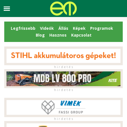
Legfrissebb
Videók
Állás
Képek
Programok
Blog
Hasznos
Kapcsolat
h i r d e t é s
h i r d e t é s
h i r d e t é s