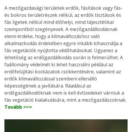
A mezőgazdasági területek erdők, fásítások vagy fás-
és bokros területrészek nélkül, az erdők tisztások és
fás ligetek nélkül mind élőhelyi, mind tájesztétikai
szempontból szegényesek. A mezőgazdálkodásnak
elemi érdeke, hogy a klímaváltozáshoz való
alkalmazkodás érdekében egyre inkább kihasználja a
fás vegetációk nyújtotta védőhatásokat. Ugyanez a
lehetőség az erdőgazdálkodás során is felmerülhet. A
faállomány védelmét ki lehet használni például az
erdőfelújítási kockázatok csökkentésére, valamint az
erdők klímaváltozással szembeni ellenálló
képességének a javítására. Ráadásul az
erdőgazdálkodóknak nem is kell évtizedeket várniuk a
fás vegetáció kialakulására, mint a mezőgazdászoknak.
Tovább >>>