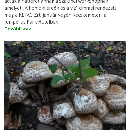
adták a hátterét annak a szakmai workshopnak,
amelyet „A homoki erdők és a víz” címmel rendezett
meg a KEFAG Zrt. január végén Kecskeméten, a
Juniperus Park Hotelben.
Tovább >>>