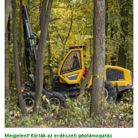
Megjelent! Kiírták az erdészeti géptámogatás