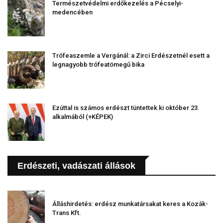
Természetvédelmi erdőkezelés a Pécselyi-
medencében
Trófeaszemle a Vergánál: a Zirci Erdészetnél esett a
legnagyobb trófeatömegű bika
Ezúttal is számos erdészt tüntettek ki október 23.
alkalmából (+KÉPEK)
Erdészeti, vadászati állások
Álláshirdetés: erdész munkatársakat keres a Kozák-
Trans Kft.