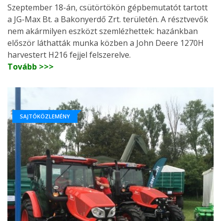
Szeptember 18-án, csütörtökön gépbemutatót tartott
a JG-Max Bt. a Bakonyerdő Zrt. területén. A résztvevők
nem akármilyen eszközt szemlézhettek: hazánkban
először láthatták munka közben a John Deere 1270H
harvestert H216 fejjel felszerelve.
Tovább >>>
SAJTÓKÖZLEMÉNY