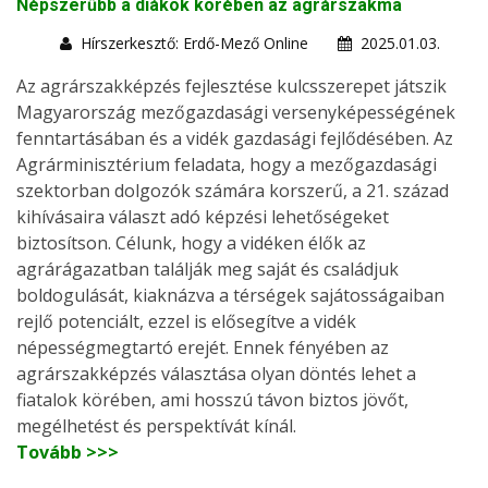
Népszerűbb a diákok körében az agrárszakma
Hírszerkesztő: Erdő-Mező Online
2025.01.03.
Az agrárszakképzés fejlesztése kulcsszerepet játszik
Magyarország mezőgazdasági versenyképességének
fenntartásában és a vidék gazdasági fejlődésében. Az
Agrárminisztérium feladata, hogy a mezőgazdasági
szektorban dolgozók számára korszerű, a 21. század
kihívásaira választ adó képzési lehetőségeket
biztosítson. Célunk, hogy a vidéken élők az
agrárágazatban találják meg saját és családjuk
boldogulását, kiaknázva a térségek sajátosságaiban
rejlő potenciált, ezzel is elősegítve a vidék
népességmegtartó erejét. Ennek fényében az
agrárszakképzés választása olyan döntés lehet a
fiatalok körében, ami hosszú távon biztos jövőt,
megélhetést és perspektívát kínál.
Tovább >>>