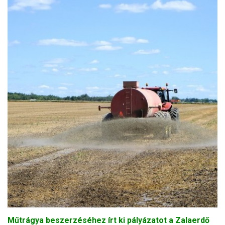
Műtrágya beszerzéséhez írt ki pályázatot a Zalaerdő