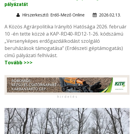
pályázatát
Hírszerkesztő: Erdő-Mező Online
2026.02.13.
A Közös Agrárpolitika Irányító Hatósága 2026. február
10 -én tette közzé a KAP-RD40-RD12-1-26. kódszámú
„Versenyképes erdőgazdálkodást szolgáló
beruházások támogatása” (Erdészeti géptámogatás)
című pályázati felhívást.
Tovább >>>
h i r d e t é s