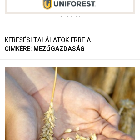
h i r d e t é s
KERESÉSI TALÁLATOK ERRE A
CIMKÉRE:
MEZŐGAZDASÁG