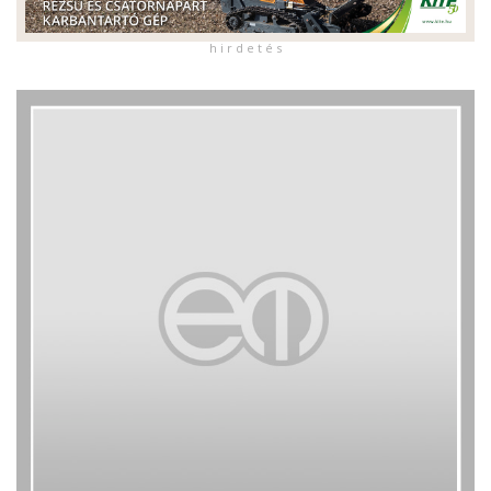
h i r d e t é s