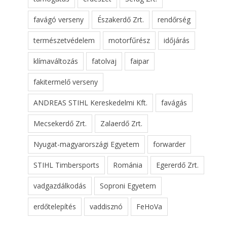
favágó verseny
Északerdő Zrt.
rendőrség
természetvédelem
motorfűrész
időjárás
klímaváltozás
fatolvaj
faipar
fakitermelő verseny
ANDREAS STIHL Kereskedelmi Kft.
favágás
Mecsekerdő Zrt.
Zalaerdő Zrt.
Nyugat-magyarországi Egyetem
forwarder
STIHL Timbersports
Románia
Egererdő Zrt.
vadgazdálkodás
Soproni Egyetem
erdőtelepítés
vaddisznó
FeHoVa