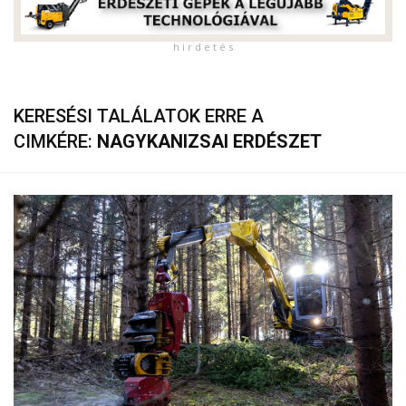
h i r d e t é s
KERESÉSI TALÁLATOK ERRE A
CIMKÉRE:
NAGYKANIZSAI ERDÉSZET