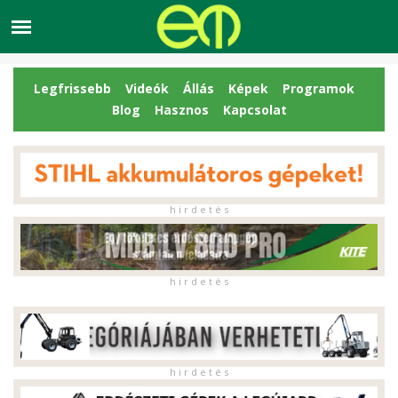
Legfrissebb
Videók
Állás
Képek
Programok
Blog
Hasznos
Kapcsolat
h i r d e t é s
h i r d e t é s
h i r d e t é s