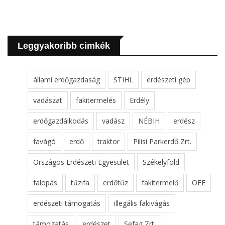
Leggyakoribb cimkék
állami erdőgazdaság
STIHL
erdészeti gép
vadászat
fakitermelés
Erdély
erdőgazdálkodás
vadász
NÉBIH
erdész
favágó
erdő
traktor
Pilisi Parkerdő Zrt.
Országos Erdészeti Egyesület
Székelyföld
falopás
tűzifa
erdőtűz
fakitermelő
OEE
erdészeti támogatás
illegális fakivágás
támogatás
erdészet
Sefag Zrt.