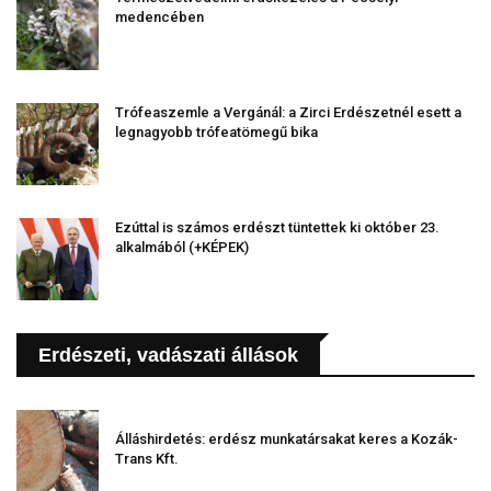
medencében
Trófeaszemle a Vergánál: a Zirci Erdészetnél esett a
legnagyobb trófeatömegű bika
Ezúttal is számos erdészt tüntettek ki október 23.
alkalmából (+KÉPEK)
Erdészeti, vadászati állások
Álláshirdetés: erdész munkatársakat keres a Kozák-
Trans Kft.