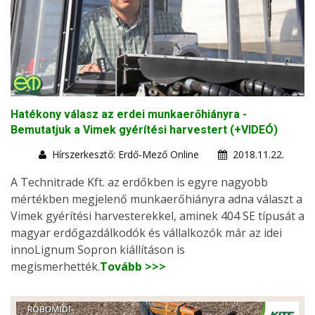
Hatékony válasz az erdei munkaerőhiányra -
Bemutatjuk a Vimek gyérítési harvestert (+VIDEÓ)
Hírszerkesztő: Erdő-Mező Online
2018.11.22.
A Technitrade Kft. az erdőkben is egyre nagyobb
mértékben megjelenő munkaerőhiányra adna választ a
Vimek gyérítési harvesterekkel, aminek 404 SE típusát a
magyar erdőgazdálkodók és vállalkozók már az idei
innoLignum Sopron kiállításon is
megismerhették.
Tovább >>>