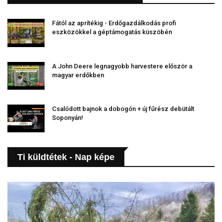
Fától az aprítékig - Erdőgazdálkodás profi
eszközökkel a géptámogatás küszöbén
A John Deere legnagyobb harvestere először a
magyar erdőkben
Csalódott bajnok a dobogón + új fűrész debütált
Soponyán!
Ti küldtétek - Nap képe