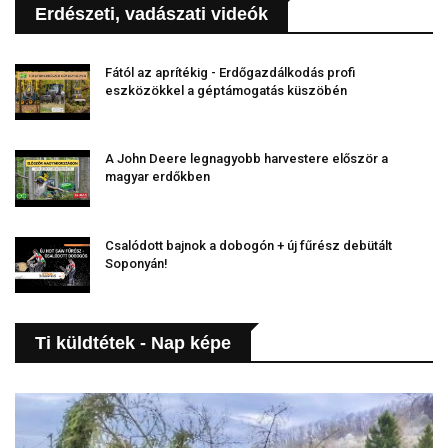
Erdészeti, vadászati videók
Fától az aprítékig - Erdőgazdálkodás profi
eszközökkel a géptámogatás küszöbén
A John Deere legnagyobb harvestere először a
magyar erdőkben
Csalódott bajnok a dobogón + új fűrész debütált
Soponyán!
Ti küldtétek - Nap képe