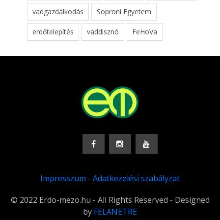
vadgazdálkodás
Soproni Egyetem
erdőtelepítés
vaddisznó
FeHoVa
Impresszum
-
Adatkezelési szabályzat
© 2022 Erdo-mezo.hu - All Rights Reserved - Designed
by
FELANETRE