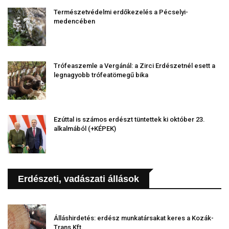
Természetvédelmi erdőkezelés a Pécselyi-
medencében
Trófeaszemle a Vergánál: a Zirci Erdészetnél esett a
legnagyobb trófeatömegű bika
Ezúttal is számos erdészt tüntettek ki október 23.
alkalmából (+KÉPEK)
Erdészeti, vadászati állások
Álláshirdetés: erdész munkatársakat keres a Kozák-
Trans Kft.