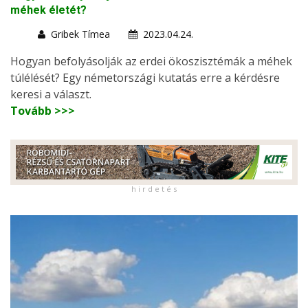
méhek életét?
Gribek Tímea
2023.04.24.
Hogyan befolyásolják az erdei ökoszisztémák a méhek
túlélését? Egy németországi kutatás erre a kérdésre
keresi a választ.
Tovább >>>
h i r d e t é s