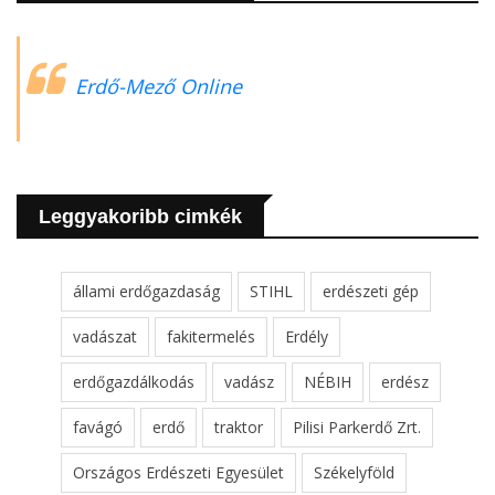
Erdő-Mező Online
Leggyakoribb cimkék
állami erdőgazdaság
STIHL
erdészeti gép
vadászat
fakitermelés
Erdély
erdőgazdálkodás
vadász
NÉBIH
erdész
favágó
erdő
traktor
Pilisi Parkerdő Zrt.
Országos Erdészeti Egyesület
Székelyföld