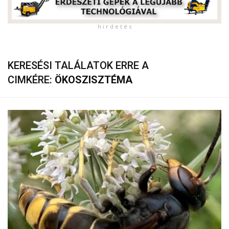
h i r d e t é s
KERESÉSI TALÁLATOK ERRE A
CIMKÉRE:
ÖKOSZISZTÉMA