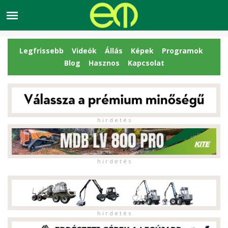
Legfrissebb
Videók
Állás
Képek
Programok
Blog
Hasznos
Kapcsolat
h i r d e t é s
h i r d e t é s
h i r d e t é s