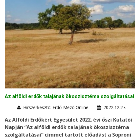
Az alföldi erdők talajának ökoszisztéma szolgáltatásai
Hírszerkesztő: Erdő-Mező Online
2022.12.27.
Az Alföldi Erdőkért Egyesület 2022. évi őszi Kutatói
Napján “Az alföldi erdők talajának ökoszisztéma
szolgáltatásai” címmel tartott előadást a
Soproni