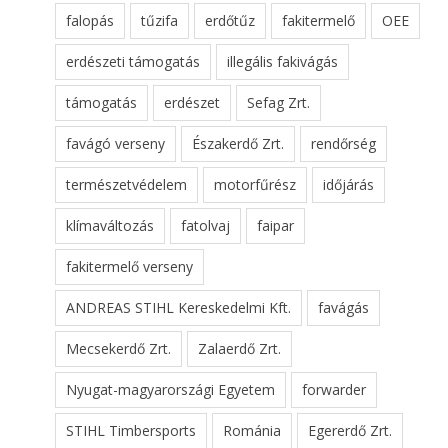
falopás
tűzifa
erdőtűz
fakitermelő
OEE
erdészeti támogatás
illegális fakivágás
támogatás
erdészet
Sefag Zrt.
favágó verseny
Északerdő Zrt.
rendőrség
természetvédelem
motorfűrész
időjárás
klímaváltozás
fatolvaj
faipar
fakitermelő verseny
ANDREAS STIHL Kereskedelmi Kft.
favágás
Mecsekerdő Zrt.
Zalaerdő Zrt.
Nyugat-magyarországi Egyetem
forwarder
STIHL Timbersports
Románia
Egererdő Zrt.