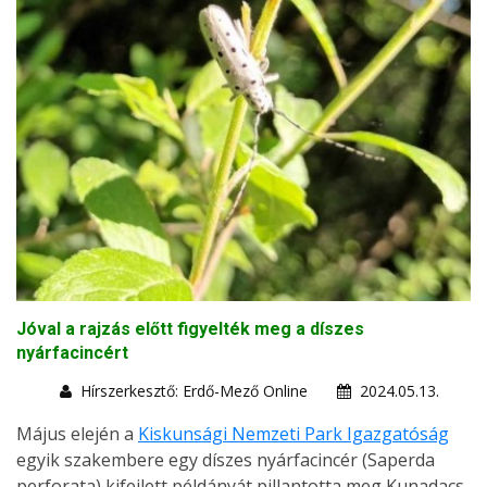
Jóval a rajzás előtt figyelték meg a díszes
nyárfacincért
Hírszerkesztő: Erdő-Mező Online
2024.05.13.
Május elején a
Kiskunsági Nemzeti Park Igazgatóság
egyik szakembere egy díszes nyárfacincér (Saperda
perforata) kifejlett példányát pillantotta meg Kunadacs