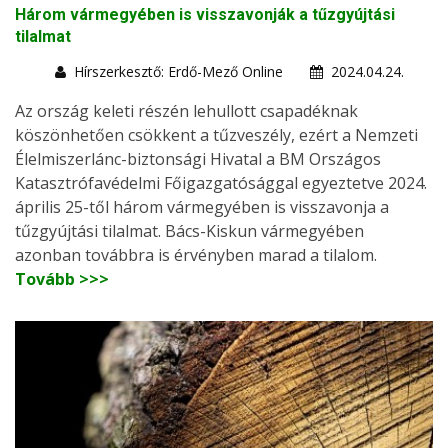
Három vármegyében is visszavonják a tűzgyújtási
tilalmat
Hírszerkesztő: Erdő-Mező Online
2024.04.24.
Az ország keleti részén lehullott csapadéknak
köszönhetően csökkent a tűzveszély, ezért a Nemzeti
Élelmiszerlánc-biztonsági Hivatal a BM Országos
Katasztrófavédelmi Főigazgatósággal egyeztetve 2024.
április 25-től három vármegyében is visszavonja a
tűzgyújtási tilalmat. Bács-Kiskun vármegyében
azonban továbbra is érvényben marad a tilalom.
Tovább >>>