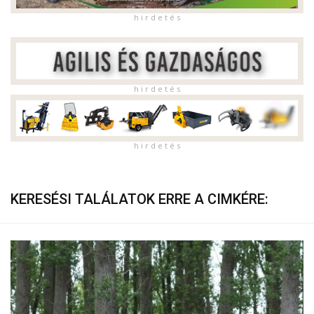
h i r d e t é s
h i r d e t é s
h i r d e t é s
KERESÉSI TALÁLATOK ERRE A CIMKÉRE: