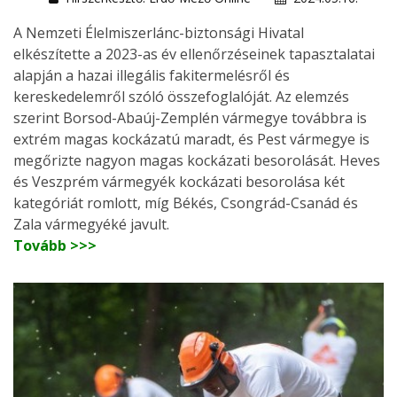
A Nemzeti Élelmiszerlánc-biztonsági Hivatal
elkészítette a 2023-as év ellenőrzéseinek tapasztalatai
alapján a hazai illegális fakitermelésről és
kereskedelemről szóló összefoglalóját. Az elemzés
szerint Borsod-Abaúj-Zemplén vármegye továbbra is
extrém magas kockázatú maradt, és Pest vármegye is
megőrizte nagyon magas kockázati besorolását. Heves
és Veszprém vármegyék kockázati besorolása két
kategóriát romlott, míg Békés, Csongrád-Csanád és
Zala vármegyéké javult.
Tovább >>>