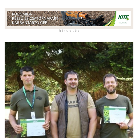
h i r d e t é s