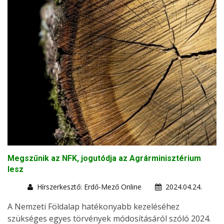
Megszűnik az NFK, jogutódja az Agrárminisztérium
lesz
Hírszerkesztő: Erdő-Mező Online
2024.04.24.
A Nemzeti Földalap hatékonyabb kezeléséhez
szükséges egyes törvények módosításáról szóló 2024.