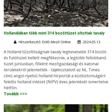
Hollandiában több mint 314 bozóttüzet oltottak tavaly
Hírszerkesztő: Erdő-Mező Online
2024.05.13.
A holland tűzoltóságnak tavaly legkevesebb 314 bozót-
és futótüzet kellett megfékeznie, a legtöbb fellobbanó
tüzet júniusban, főként mezőgazdasági és katonai
területekről jelentették - tájékoztatott az NL Times
című angol nyelvű holland hírportál a közbiztonságért
felelős holland intézet (NIPV) éves jelentését ismertetve
hétfőn.
Tovább >>>