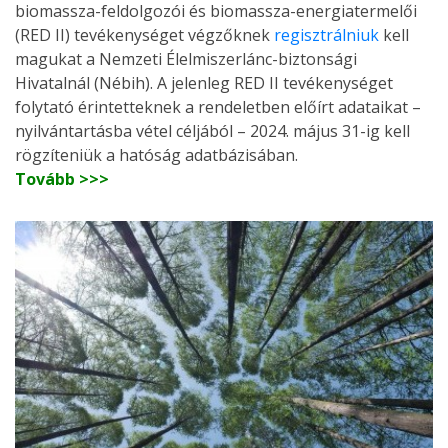
biomassza-feldolgozói és biomassza-energiatermelői
(RED II) tevékenységet végzőknek
regisztrálniuk
kell
magukat a Nemzeti Élelmiszerlánc-biztonsági
Hivatalnál (Nébih). A jelenleg RED II tevékenységet
folytató érintetteknek a rendeletben előírt adataikat –
nyilvántartásba vétel céljából – 2024. május 31-ig kell
rögzíteniük a hatóság adatbázisában.
Tovább >>>