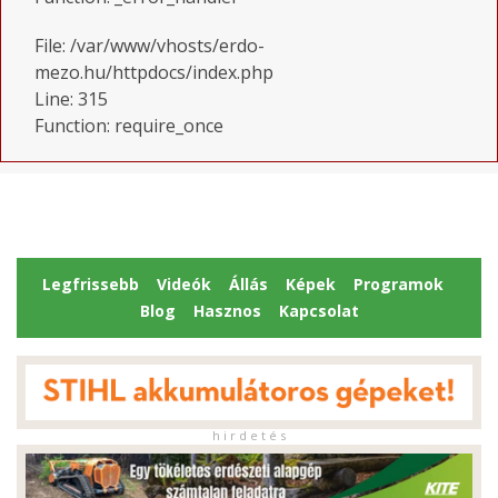
File: /var/www/vhosts/erdo-
mezo.hu/httpdocs/index.php
Line: 315
Function: require_once
Legfrissebb
Videók
Állás
Képek
Programok
Blog
Hasznos
Kapcsolat
h i r d e t é s