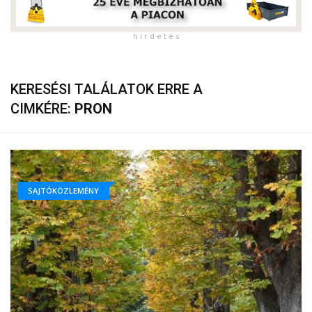
h i r d e t é s
KERESÉSI TALÁLATOK ERRE A
CIMKÉRE:
PRON
SAJTÓKÖZLEMÉNY