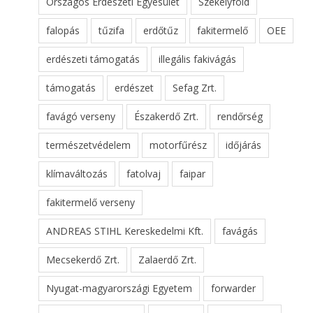
Országos Erdészeti Egyesület
Székelyföld
falopás
tűzifa
erdőtűz
fakitermelő
OEE
erdészeti támogatás
illegális fakivágás
támogatás
erdészet
Sefag Zrt.
favágó verseny
Északerdő Zrt.
rendőrség
természetvédelem
motorfűrész
időjárás
klímaváltozás
fatolvaj
faipar
fakitermelő verseny
ANDREAS STIHL Kereskedelmi Kft.
favágás
Mecsekerdő Zrt.
Zalaerdő Zrt.
Nyugat-magyarországi Egyetem
forwarder