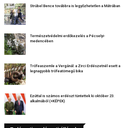
Strúbel Bence továbbra is legyőzhetetlen a Mátrában
Természetvédelmi erdőkezelés a Pécselyi-
medencében
Trófeaszemle a Vergánál: a Zirci Erdészetnél esett a
legnagyobb trófeatömegű bika
Ezúttal is számos erdészt tüntettek ki október 23.
alkalmából (+KÉPEK)