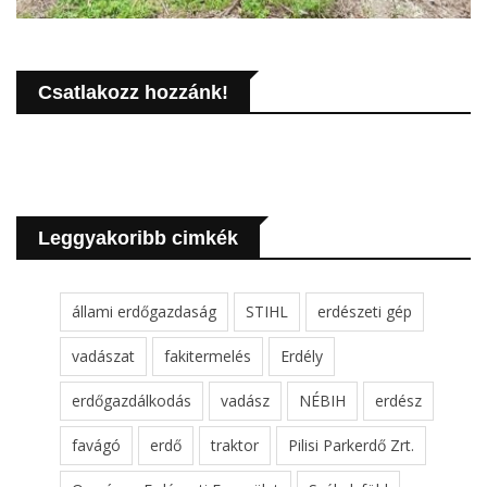
Csatlakozz hozzánk!
Leggyakoribb cimkék
állami erdőgazdaság
STIHL
erdészeti gép
vadászat
fakitermelés
Erdély
erdőgazdálkodás
vadász
NÉBIH
erdész
favágó
erdő
traktor
Pilisi Parkerdő Zrt.