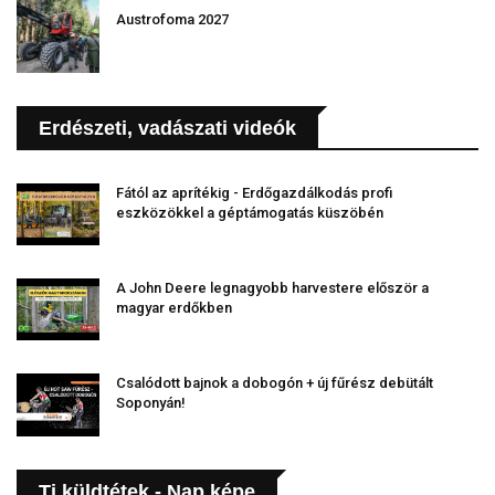
Austrofoma 2027
Erdészeti, vadászati videók
Fától az aprítékig - Erdőgazdálkodás profi
eszközökkel a géptámogatás küszöbén
A John Deere legnagyobb harvestere először a
magyar erdőkben
Csalódott bajnok a dobogón + új fűrész debütált
Soponyán!
Ti küldtétek - Nap képe