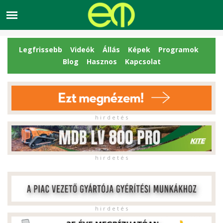
Legfrissebb
Videók
Állás
Képek
Programok
Blog
Hasznos
Kapcsolat
h i r d e t é s
h i r d e t é s
h i r d e t é s