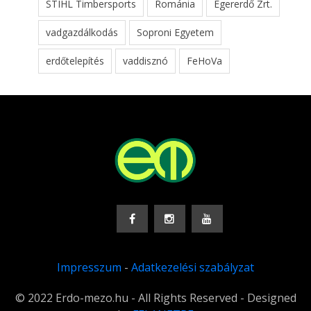
STIHL Timbersports
Románia
Egererdő Zrt.
vadgazdálkodás
Soproni Egyetem
erdőtelepítés
vaddisznó
FeHoVa
Impresszum
-
Adatkezelési szabályzat
© 2022 Erdo-mezo.hu - All Rights Reserved - Designed