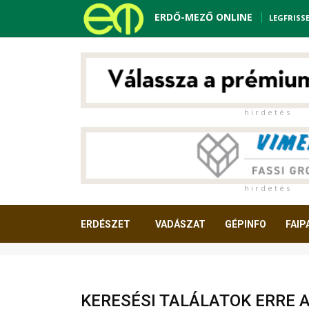
ERDŐ-MEZŐ ONLINE
LEGFRISS
h i r d e t é s
h i r d e t é s
ERDÉSZET
VADÁSZAT
GÉPINFO
FAIP
OLVASNIVALÓ
KERESÉSI TALÁLATOK ERRE 