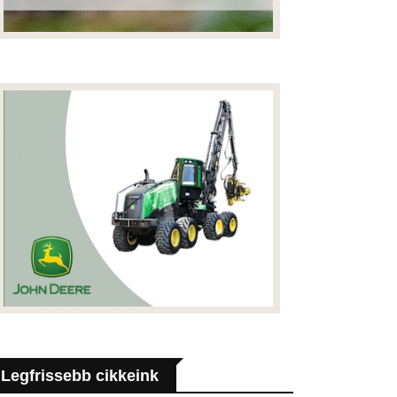
Legfrissebb cikkeink