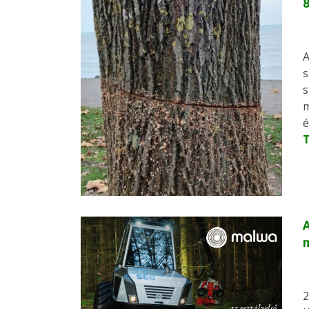
8
A
s
s
m
é
A
2