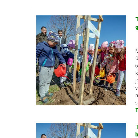
T
M
ü
6
k
j
v
m
s
T
b