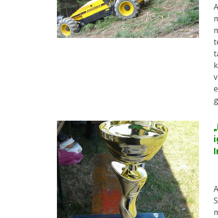
A
m
m
t
t
k
v
e
g
„
i
I
A
S
m