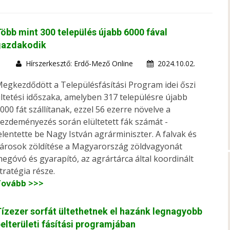
öbb mint 300 település újabb 6000 fával
gazdakodik
Hírszerkesztő: Erdő-Mező Online
2024.10.02.
egkezdődött a Településfásítási Program idei őszi
ltetési időszaka, amelyben 317 településre újabb
000 fát szállítanak, ezzel 56 ezerre növelve a
ezdeményezés során elültetett fák számát -
elentette be Nagy István agrárminiszter. A falvak és
árosok zöldítése a Magyarország zöldvagyonát
egóvó és gyarapító, az agrártárca által koordinált
tratégia része.
Tovább >>>
ízezer sorfát ültethetnek el hazánk legnagyobb
elterületi fásítási programjában