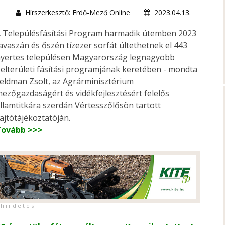
Hírszerkesztő: Erdő-Mező Online
2023.04.13.
 Településfásítási Program harmadik ütemben 2023
avaszán és őszén tízezer sorfát ültethetnek el 443
yertes településen Magyarország legnagyobb
elterületi fásítási programjának keretében - mondta
eldman Zsolt, az Agrárminisztérium
ezőgazdaságért és vidékfejlesztésért felelős
llamtitkára szerdán Vértesszőlősön tartott
ajtótájékoztatóján.
Tovább >>>
h i r d e t é s