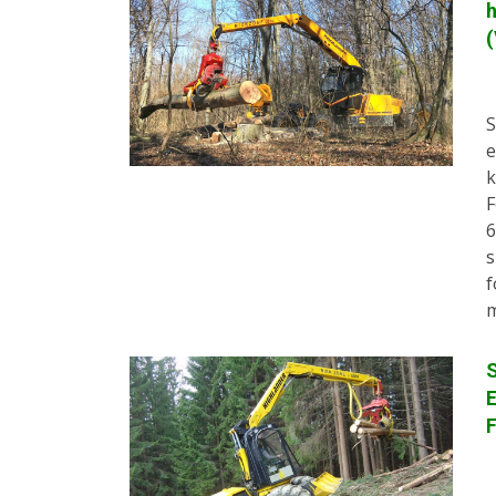
h
S
e
k
F
6
s
f
m
S
E
F