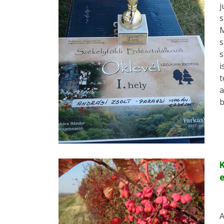
j
s
M
s
s
i
t
a
b
e
A