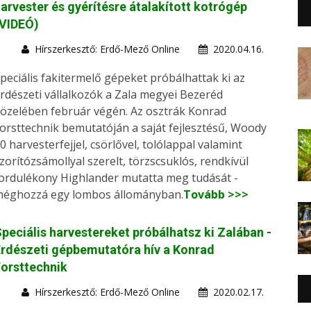
arvester és gyérítésre átalakított kotrógép
(VIDEÓ)
Hírszerkesztő: Erdő-Mező Online
2020.04.16.
peciális fakitermelő gépeket próbálhattak ki az
rdészeti vállalkozók a Zala megyei Bezeréd
özelében február végén. Az osztrák Konrad
orsttechnik bemutatóján a saját fejlesztésű, Woody
0 harvesterfejjel, csörlővel, tolólappal valamint
zorítózsámollyal szerelt, törzscsuklós, rendkívül
ordulékony Highlander mutatta meg tudását -
éghozzá egy lombos állományban.
Tovább >>>
peciális harvestereket próbálhatsz ki Zalában -
rdészeti gépbemutatóra hív a Konrad
orsttechnik
Hírszerkesztő: Erdő-Mező Online
2020.02.17.