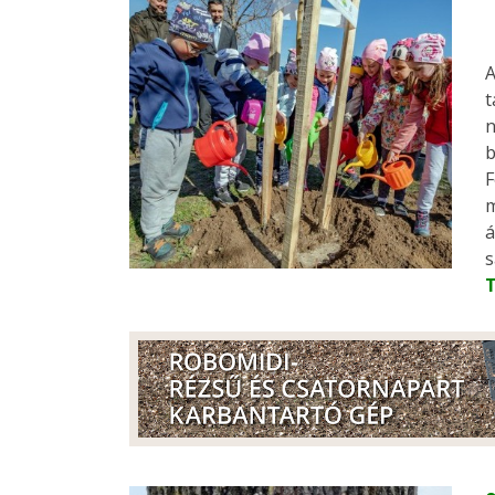
A
t
n
b
F
m
á
s