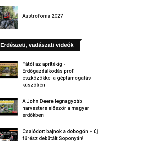
Austrofoma 2027
Erdészeti, vadászati videók
Fától az aprítékig -
Erdőgazdálkodás profi
eszközökkel a géptámogatás
küszöbén
A John Deere legnagyobb
harvestere először a magyar
erdőkben
Csalódott bajnok a dobogón + új
fűrész debütált Soponyán!