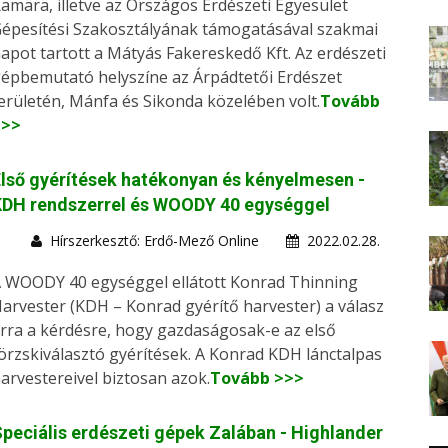
amara, illetve az Országos Erdészeti Egyesület
épesítési Szakosztályának támogatásával szakmai
apot tartott a Mátyás Fakereskedő Kft. Az erdészeti
épbemutató helyszíne az Árpádtetői Erdészet
erületén, Mánfa és Sikonda közelében volt.
Tovább
>>>
lső gyérítések hatékonyan és kényelmesen -
KDH rendszerrel és WOODY 40 egységgel
Hírszerkesztő: Erdő-Mező Online
2022.02.28.
 WOODY 40 egységgel ellátott Konrad Thinning
arvester (KDH – Konrad gyérítő harvester) a válasz
rra a kérdésre, hogy gazdaságosak-e az első
örzskiválasztó gyérítések. A Konrad KDH lánctalpas
arvestereivel biztosan azok.
Tovább >>>
peciális erdészeti gépek Zalában - Highlander