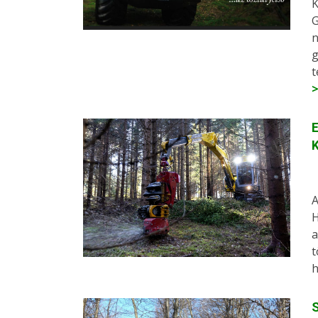
K
G
n
g
t
E
A
H
a
t
h
S