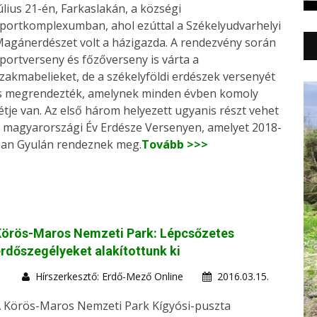
úlius 21-én, Farkaslakán, a községi
portkomplexumban, ahol ezúttal a Székelyudvarhelyi
agánerdészet volt a házigazda. A rendezvény során
portverseny és főzőverseny is várta a
zakmabelieket, de a székelyföldi erdészek versenyét
s megrendezték, amelynek minden évben komoly
étje van. Az első három helyezett ugyanis részt vehet
 magyarországi Év Erdésze Versenyen, amelyet 2018-
an Gyulán rendeznek meg.
Tovább >>>
Körös-Maros Nemzeti Park: Lépcsőzetes
rdőszegélyeket alakítottunk ki
Hírszerkesztő: Erdő-Mező Online
2016.03.15.
 Körös-Maros Nemzeti Park Kígyósi-puszta