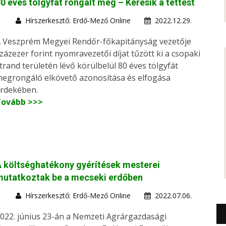
0 éves tölgyfát rongált meg – Keresik a tettest
Hírszerkesztő: Erdő-Mező Online
2022.12.29.
 Veszprém Megyei Rendőr-főkapitányság vezetője
zázezer forint nyomravezetői díjat tűzött ki a csopaki
trand területén lévő körülbelül 80 éves tölgyfát
egrongáló elkövető azonosítása és elfogása
rdekében.
Tovább >>>
 költséghatékony gyérítések mesterei
mutatkoztak be a mecseki erdőben
Hírszerkesztő: Erdő-Mező Online
2022.07.06.
022. június 23-án a Nemzeti Agrárgazdasági