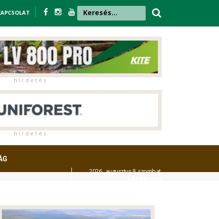
KAPCSOLAT
h i r d e t é s
h i r d e t é s
ÁG
2026. augusztus 8. szombat,
László
napja