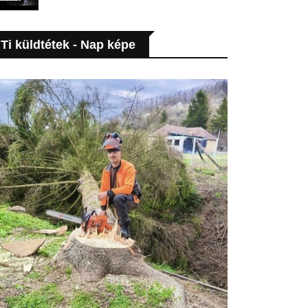
Ti küldtétek - Nap képe