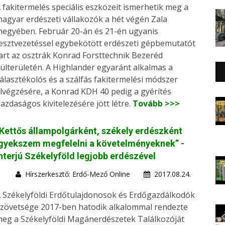
 fakitermelés speciális eszközeit ismerhetik meg a
agyar erdészeti vállakozók a hét végén Zala
egyében. Február 20-án és 21-én ugyanis
esztvezetéssel egybekötött erdészeti gépbemutatót
art az osztrák Konrad Forsttechnik Bezeréd
ülterületén. A Highlander egyaránt alkalmas a
álasztékolós és a szálfás fakitermelési módszer
lvégzésére, a Konrad KDH 40 pedig a gyérítés
azdaságos kivitelezésére jött létre.
Tovább >>>
Kettős állampolgárként, székely erdészként
gyekszem megfelelni a követelményeknek” -
nterjú Székelyföld legjobb erdészével
Hírszerkesztő: Erdő-Mező Online
2017.08.24.
 Székelyföldi Erdőtulajdonosok és Erdőgazdálkodók
zövetsége 2017-ben hatodik alkalommal rendezte
eg a Székelyföldi Magánerdészetek Találkozóját