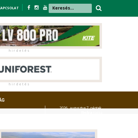
KAPCSOLAT
h i r d e t é s
h i r d e t é s
ÁG
2026. augusztus 7. péntek,
Ibolya
napja