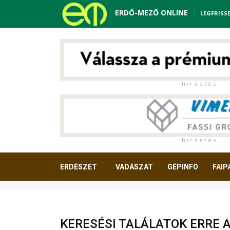
ERDŐ-MEZŐ ONLINE
LEGFRISS
h i r d e t é s
h i r d e t é s
ERDÉSZET
VADÁSZAT
GÉPINFO
FAIP
OLVASNIVALÓ
KERESÉSI TALÁLATOK ERRE 