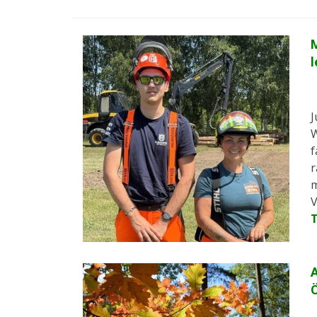
M
l
J
W
f
r
m
V
A
Ö