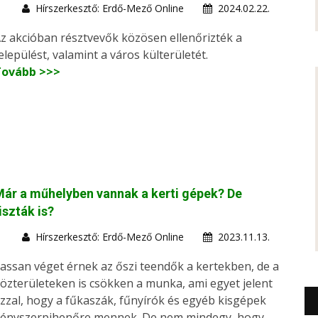
Hírszerkesztő: Erdő-Mező Online
2024.02.22.
z akcióban résztvevők közösen ellenőrizték a
elepülést, valamint a város külterületét.
Tovább >>>
ár a műhelyben vannak a kerti gépek? De
iszták is?
Hírszerkesztő: Erdő-Mező Online
2023.11.13.
assan véget érnek az őszi teendők a kertekben, de a
özterületeken is csökken a munka, ami egyet jelent
zzal, hogy a fűkaszák, fűnyírók és egyéb kisgépek
ényszerpihenőre mennek. De nem mindegy, hogy