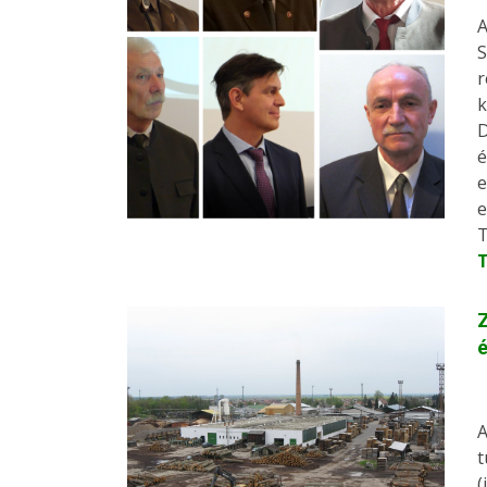
A
S
r
k
D
é
e
e
T
Z
é
A
t
(