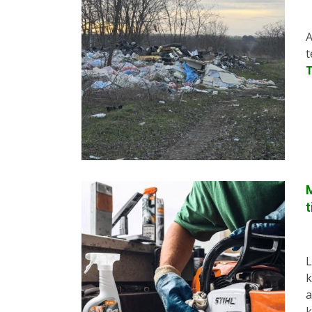
A
t
M
t
L
k
a
k