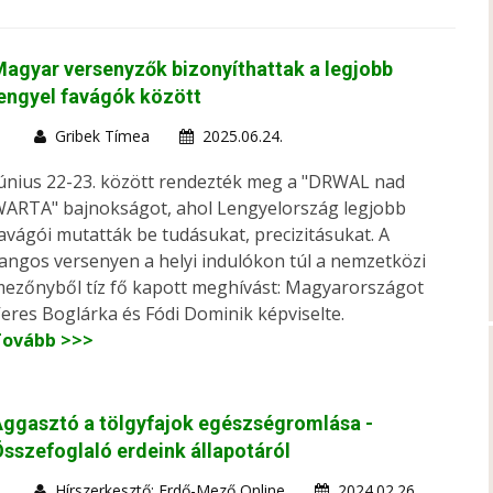
agyar versenyzők bizonyíthattak a legjobb
engyel favágók között
Gribek Tímea
2025.06.24.
únius 22-23. között rendezték meg a "DRWAL nad
ARTA" bajnokságot, ahol Lengyelország legjobb
avágói mutatták be tudásukat, precizitásukat. A
angos versenyen a helyi indulókon túl a nemzetközi
ezőnyből tíz fő kapott meghívást: Magyarországot
eres Boglárka és Fódi Dominik képviselte.
Tovább >>>
ggasztó a tölgyfajok egészségromlása -
sszefoglaló erdeink állapotáról
Hírszerkesztő: Erdő-Mező Online
2024.02.26.