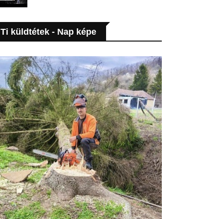
Ti küldtétek - Nap képe