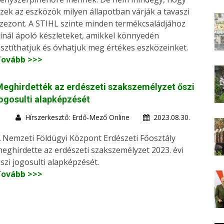
zek az eszközök milyen állapotban várják a tavaszi
zezont. A STIHL szinte minden termékcsaládjához
ínál ápoló készleteket, amikkel könnyedén
isztíthatjuk és óvhatjuk meg értékes eszközeinket.
Tovább >>>
eghirdették az erdészeti szakszemélyzet őszi
ogosulti alapképzését
Hírszerkesztő: Erdő-Mező Online
2023.08.30.
 Nemzeti Földügyi Központ Erdészeti Főosztály
eghirdette az erdészeti szakszemélyzet 2023. évi
szi jogosulti alapképzését.
Tovább >>>