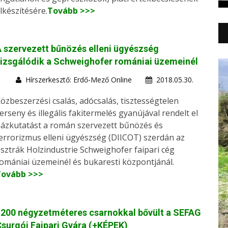
lkészítésére.
Tovább >>>
 szervezett bűnözés elleni ügyészség
izsgálódik a Schweighofer romániai üzemeinél
Hírszerkesztő: Erdő-Mező Online
2018.05.30.
özbeszerzési csalás, adócsalás, tisztességtelen
erseny és illegális fakitermelés gyanújával rendelt el
ázkutatást a román szervezett bűnözés és
errorizmus elleni ügyészség (DIICOT) szerdán az
sztrák Holzindustrie Schweighofer faipari cég
omániai üzemeinél és bukaresti központjánál.
Tovább >>>
200 négyzetméteres csarnokkal bővült a SEFAG
surgói Faipari Gyára (+KÉPEK)