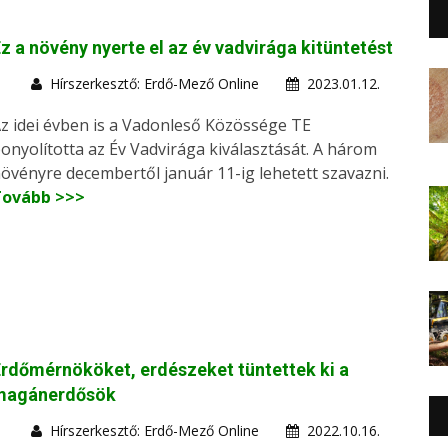
z a növény nyerte el az év vadvirága kitüntetést
Hírszerkesztő: Erdő-Mező Online
2023.01.12.
z idei évben is a Vadonleső Közössége TE
onyolította az Év Vadvirága kiválasztását. A három
övényre decembertől január 11-ig lehetett szavazni.
Tovább >>>
rdőmérnököket, erdészeket tüntettek ki a
magánerdősök
Hírszerkesztő: Erdő-Mező Online
2022.10.16.