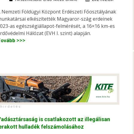
 Nemzeti Földügyi Központ Erdészeti Főosztályának
unkatársai elkészítették Magyaror-szág erdeinek
023-as egészségiállapot-felmérését, a 16×16 km-es
rdővédelmi Hálózat (EVH I. szint) alapján.
Tovább >>>
h i r d e t é s
adásztársaság is csatlakozott az illegálisan
erakott hulladék felszámolásához