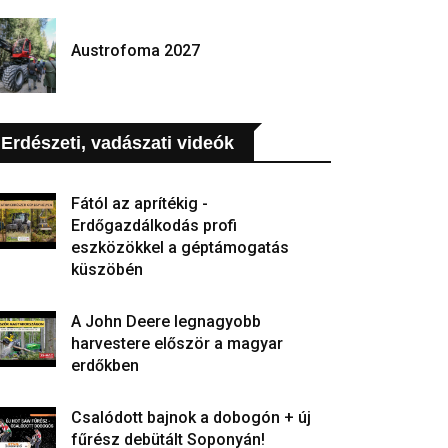
Austrofoma 2027
Erdészeti, vadászati videók
Fától az aprítékig -
Erdőgazdálkodás profi
eszközökkel a géptámogatás
küszöbén
A John Deere legnagyobb
harvestere először a magyar
erdőkben
Csalódott bajnok a dobogón + új
fűrész debütált Soponyán!