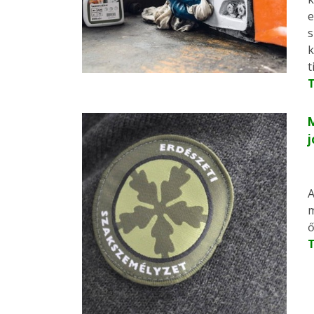
e
s
k
t
M
j
A
m
ő