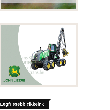
Legfrissebb cikkeink