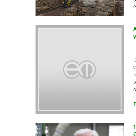
e
A
v
K
v
h
t
o
r
1
C