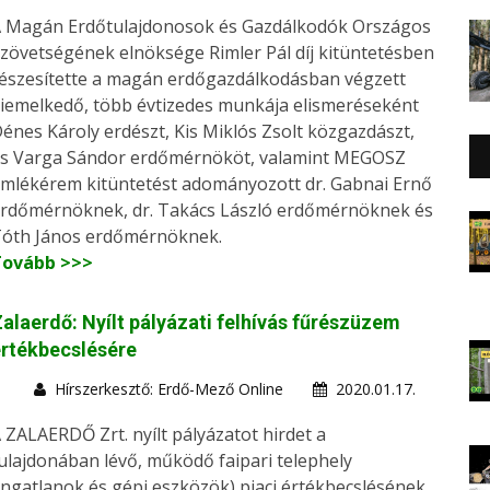
 Magán Erdőtulajdonosok és Gazdálkodók Országos
zövetségének elnöksége Rimler Pál díj kitüntetésben
észesítette a magán erdőgazdálkodásban végzett
iemelkedő, több évtizedes munkája elismeréseként
énes Károly erdészt, Kis Miklós Zsolt közgazdászt,
s Varga Sándor erdőmérnököt, valamint MEGOSZ
mlékérem kitüntetést adományozott dr. Gabnai Ernő
rdőmérnöknek, dr. Takács László erdőmérnöknek és
óth János erdőmérnöknek.
Tovább >>>
alaerdő: Nyílt pályázati felhívás fűrészüzem
rtékbecslésére
Hírszerkesztő: Erdő-Mező Online
2020.01.17.
 ZALAERDŐ Zrt. nyílt pályázatot hirdet a
ulajdonában lévő, működő faipari telephely
ingatlanok és gépi eszközök) piaci értékbecslésének