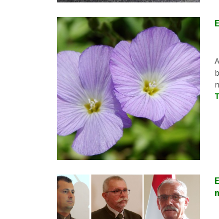
E
A
b
n
E