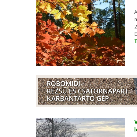
A
m
2
E
V
l