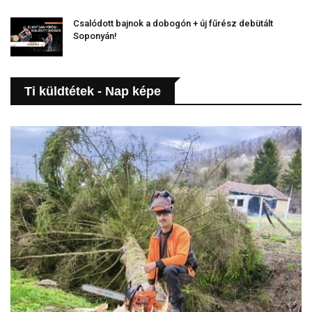
Csalódott bajnok a dobogón + új fűrész debütált
Soponyán!
Ti küldtétek - Nap képe