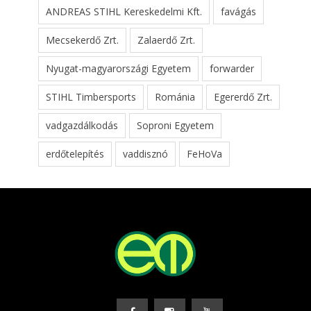
ANDREAS STIHL Kereskedelmi Kft.
favágás
Mecsekerdő Zrt.
Zalaerdő Zrt.
Nyugat-magyarországi Egyetem
forwarder
STIHL Timbersports
Románia
Egererdő Zrt.
vadgazdálkodás
Soproni Egyetem
erdőtelepítés
vaddisznó
FeHoVa