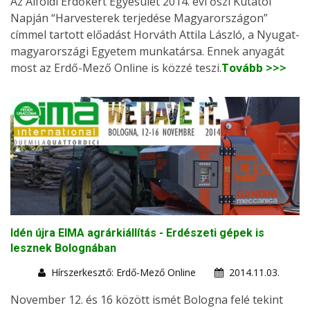
Az Alföldi Erdőkért Egyesület 2014. évi őszi Kutatói
Napján “Harvesterek terjedése Magyarországon”
címmel tartott előadást Horváth Attila László, a Nyugat-
magyarországi Egyetem munkatársa. Ennek anyagát
most az Erdő-Mező Online is közzé teszi.
Tovább >>>
Idén újra EIMA agrárkiállítás - Erdészeti gépek is
lesznek Bolognában
Hírszerkesztő: Erdő-Mező Online
2014.11.03.
November 12. és 16 között ismét Bologna felé tekint