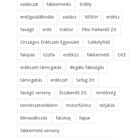
vadászat
fakitermelés
Erdély
erdőgazdálkodás
vadász
NÉBIH
erdész
favágó
erdő
traktor
Pilisi Parkerdő Zrt.
Országos Erdészeti Egyesület
Székelyföld
falopás
tűzifa
erdőtűz
fakitermelő
OEE
erdészeti támogatás
illegális fakivágás
támogatás
erdészet
Sefag Zrt.
favágó verseny
Északerdő Zrt.
rendőrség
természetvédelem
motorfűrész
időjárás
klímaváltozás
fatolvaj
faipar
fakitermelő verseny