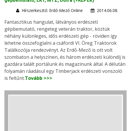
gépbemutató, LKT, MTZ, Dutra (+KÉPEK)
Hírszerkesztő: Erdő-Mező Online
2014.06.08.
Fantasztikus hangulat, látványos erdészeti
gépbemutató, rengeteg veterán traktor, köztük
néhány különleges, idős erdészeti gép - röviden így
lehetne összefoglalni a csáfordi VI. Öreg Traktorok
Találkozója rendezvényt. Az Erdő-Mező is ott volt
szombaton a helyszínen, és három erdészeti különdíj is
gazdára talált portálunk és magazinunk által. A délután
folyamán ráadásul egy Timberjack erdészeti vonszoló
is feltűnt.
Tovább >>>