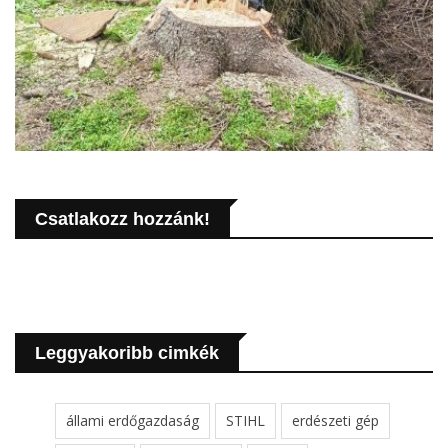
Csatlakozz hozzánk!
Leggyakoribb cimkék
állami erdőgazdaság
STIHL
erdészeti gép