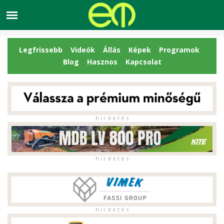
Legfrissebb
Videók
Állás
Képek
Programok
Blog
Hasznos
Kapcsolat
h i r d e t é s
h i r d e t é s
h i r d e t é s