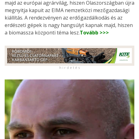
majd az európai agrárvilág, hiszen Olaszországban újra
megnyitja kapuit az EIMA nemzetközi mezőgazdasági
kiállítás. A rendezvényen az erdőgazdálkodás és az
erdészeti gépek is nagy hangsúlyt kapnak majd, hiszen
a biomassza központi téma lesz.
Tovább >>>
h i r d e t é s