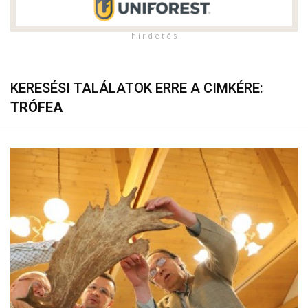
h i r d e t é s
KERESÉSI TALÁLATOK ERRE A CIMKÉRE:
TRÓFEA