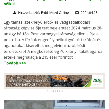
nélkül
Hírszerkesztő: Erdő-Mező Online
2024.04.03.
Egy tamási székhelyű erdő- és vadgazdálkodási
társaság képviselője tett bejelentést 2024. március 28-
án egy hétfős, Pest vármegyei társaság ellen – írja a
police.hu. A férfiak engedély nélkül gyűjtött trófeát és
agancsokat kíséreltek meg elvinni az óbíródi
területükről. A megközelítőleg 40 kilónyi, talált agancs
értéke meghaladja a 215 ezer forintot.
Tovább >>>
h i r d e t é s