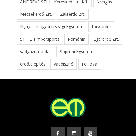
ANDREAS STIHL Kereskedelmi Kft.
favágás
Mecsekerdő Zrt.
Zalaerdő Zrt.
Nyugat-magyarországi Egyetem
forwarder
STIHL Timbersports
Románia
Egererdő Zrt.
vadgazdálkodás
Soproni Egyetem
erdőtelepítés
vaddisznó
FeHoVa