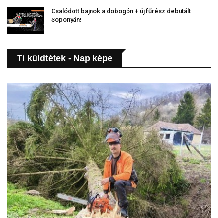
Csalódott bajnok a dobogón + új fűrész debütált
Soponyán!
Ti küldtétek - Nap képe