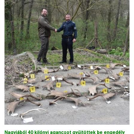
Nagyjából 40 kilónyi agancsot gyűjtöttek be engedély