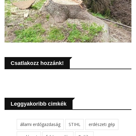
Csatlakozz hozzánk!
Leggyakoribb cimkék
állami erdőgazdaság
STIHL
erdészeti gép