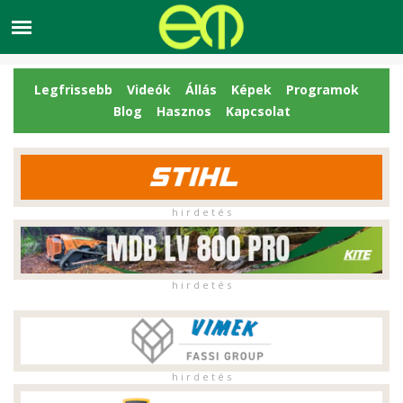
Legfrissebb
Videók
Állás
Képek
Programok
Blog
Hasznos
Kapcsolat
h i r d e t é s
h i r d e t é s
h i r d e t é s