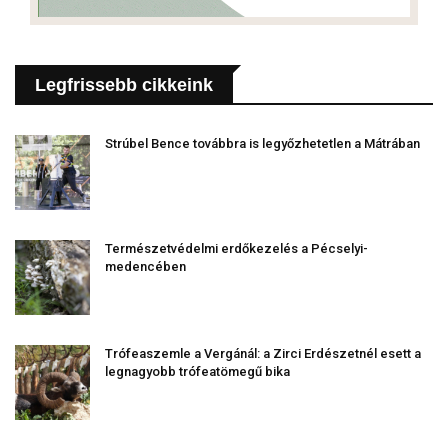
Legfrissebb cikkeink
Strúbel Bence továbbra is legyőzhetetlen a Mátrában
Természetvédelmi erdőkezelés a Pécselyi-
medencében
Trófeaszemle a Vergánál: a Zirci Erdészetnél esett a
legnagyobb trófeatömegű bika