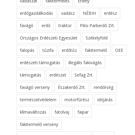
vadászat
fakitermelés
Erdély
erdőgazdálkodás
vadász
NÉBIH
erdész
favágó
erdő
traktor
Pilisi Parkerdő Zrt.
Országos Erdészeti Egyesület
Székelyföld
falopás
tűzifa
erdőtűz
fakitermelő
OEE
erdészeti támogatás
illegális fakivágás
támogatás
erdészet
Sefag Zrt.
favágó verseny
Északerdő Zrt.
rendőrség
természetvédelem
motorfűrész
időjárás
klímaváltozás
fatolvaj
faipar
fakitermelő verseny